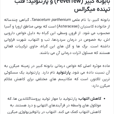
بابونه کبیر (Feverfew) و پارتنولید: قلب
تپنده میگرالس
بابونه کبیر، با نام علمی
Tanacetum parthenium
، گیاهی چندساله
از خانواده کاسنیان (Asteraceae) است که بومی مناطق اروپا و آسیا
محسوب می شود. از قرون وسطی، این گیاه به دلیل خواص دارویی
اش، به خصوص در درمان سردردها، تب و التهاب، شهرت فراوانی
داشته است. برگ ها و گل های این گیاه، حاوی ترکیبات فعالی
هستند که مسئول اثرات درمانی آن می باشند.
ماده موثره اصلی که خواص درمانی بابونه کبیر در زمینه میگرن به
آن نسبت داده می شود،
پارتنولید
نام دارد. پارتنولید یک سسکوئی
ترپن لاکتون است که مکانیسم های مختلفی برای کاهش علائم
میگرن دارد:
کاهش التهاب:
پارتنولید با مهار تولید پروستاگلاندین ها، که
مولکول های واسطه در فرآیندهای التهابی و درد هستند، به
کاهش التهاب کمک می کند. التهاب در پاتوفیزیولوژی میگرن