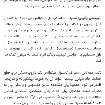
سروتونین و هیستامین از آن ها جلوگیری کند که این فرآیندها در
اتساع عروق خونی مغز و ایجاد درد میگرنی نقش دارند.
اثربخشی بالینی:
مصرف منظم کپسول میگرالس می تواند به کاهش
قابل توجهی در فرکانس (تعداد دفعات)، شدت و مدت زمان حملات
میگرنی منجر شود. این به معنای روزهای بیشتری بدون درد و
ناراحتی است. همچنین، بسیاری از کاربران بهبود در علائم همراه
میگرن مانند تهوع، استفراغ، حساسیت به نور (فوتوفوبیا) و
حساسیت به صدا (فونوفوبیا) را گزارش کرده اند. این بهبودها به
طور مستقیم به افزایش کیفیت زندگی افراد مبتلا به میگرن کمک می
کند.
نکته مهم این است که کپسول میگرالس یک داروی مسکن برای قطع
حملات حاد میگرن نیست. اثرات آن به صورت پیشگیرانه و تدریجی
ظاهر می شود. معمولاً برای مشاهده نتایج محسوس و پایدار، نیاز به
مصرف منظم محصول برای مدت زمان مشخصی است. بر اساس
مطالعات و تجربیات بالینی، اثرات مثبت این فرآورده معمولاً پس از
۳ تا ۸ هفته
مصرف منظم و بدون وقفه، خود را نشان می دهند.