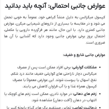
عوارض جانبی احتمالی: آنچه باید بدانید
کپسول میگرالس به دلیل منشأ گیاهی خود، عموماً به خوبی تحمل
می شود و در مقایسه با بسیاری از داروهای شیمیایی میگرن، عوارض
جانبی کمتری دارد. با این حال، مانند هر فرآورده دارویی یا مکملی،
احتمال بروز برخی عوارض جانبی وجود دارد که آشنایی با آن ها
ضروری است.
عوارض جانبی شایع و خفیف:
مشکلات گوارشی:
برخی افراد ممکن است پس از مصرف
میگرالس دچار ناراحتی های گوارشی خفیف مانند درد شکم،
نفخ، اسهال یا یبوست شوند. این عوارض معمولاً با مصرف
کپسول همراه غذا و با آب فراوان کاهش می یابند.
زخم های دهانی:
در موارد نادری، ممکن است زخم های کوچک یا
التهاب در دهان (آفت دهان) مشاهده شود.
درماتیت تماسی:
تماس مستقیم برگ های گیاه بابونه کبیر با