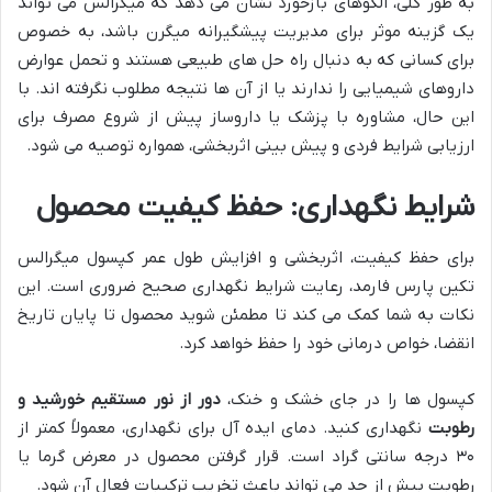
به طور کلی، الگوهای بازخورد نشان می دهد که میگرالس می تواند
یک گزینه موثر برای مدیریت پیشگیرانه میگرن باشد، به خصوص
برای کسانی که به دنبال راه حل های طبیعی هستند و تحمل عوارض
داروهای شیمیایی را ندارند یا از آن ها نتیجه مطلوب نگرفته اند. با
این حال، مشاوره با پزشک یا داروساز پیش از شروع مصرف برای
ارزیابی شرایط فردی و پیش بینی اثربخشی، همواره توصیه می شود.
شرایط نگهداری: حفظ کیفیت محصول
برای حفظ کیفیت، اثربخشی و افزایش طول عمر کپسول میگرالس
تکین پارس فارمد، رعایت شرایط نگهداری صحیح ضروری است. این
نکات به شما کمک می کند تا مطمئن شوید محصول تا پایان تاریخ
انقضا، خواص درمانی خود را حفظ خواهد کرد.
کپسول ها را در جای خشک و خنک،
دور از نور مستقیم خورشید و
رطوبت
نگهداری کنید. دمای ایده آل برای نگهداری، معمولاً کمتر از
۳۰ درجه سانتی گراد است. قرار گرفتن محصول در معرض گرما یا
رطوبت بیش از حد می تواند باعث تخریب ترکیبات فعال آن شود.