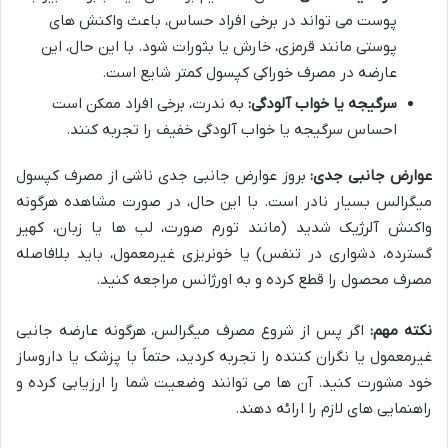
پوست می تواند در برخی افراد حساس، باعث واکنش های
پوستی مانند قرمزی، خارش یا بثورات شود. با این حال، این
عارضه در مصرف خوراکی کپسول کمتر شایع است.
سرگیجه یا خواب آلودگی:
به ندرت، برخی افراد ممکن است
احساس سرگیجه یا خواب آلودگی خفیف را تجربه کنند.
عوارض جانبی جدی:
بروز عوارض جانبی جدی ناشی از مصرف کپسول
میگرالس بسیار نادر است. با این حال، در صورت مشاهده هرگونه
واکنش آلرژیک شدید (مانند تورم صورت، لب ها یا زبان، کهیر
گسترده، دشواری در تنفس) یا خونریزی غیرمعمول، باید بلافاصله
مصرف محصول را قطع کرده و به اورژانس مراجعه کنید.
نکته مهم:
اگر پس از شروع مصرف میگرالس، هرگونه عارضه جانبی
غیرمعمول یا نگران کننده را تجربه کردید، حتماً با پزشک یا داروساز
خود مشورت کنید. آن ها می توانند وضعیت شما را ارزیابی کرده و
راهنمایی های لازم را ارائه دهند.