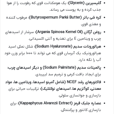
گلیسیرین (Glycerin):
یک هومکتانت قوی که رطوبت را از هوا
جذب کرده و به پوست می رساند.
کره شی باتر (Butyrospermum Parkii Butter):
مرطوب کننده
و مغذی قوی.
روغن آرگان (Argania Spinosa Kernel Oil):
سرشار از اسیدهای
چرب و ویتامین E برای تغذیه و آنتی اکسیدانی.
هیالورونات سدیم (Sodium Hyaluronate):
شکل نمکی اسید
هیالورونیک، یک آبرسان قوی که می تواند تا ۱۰۰۰ برابر وزن خود
آب را نگه دارد.
پالمیتات سدیم (Sodium Palmitate) و دیگر اسیدهای چرب:
برای ایجاد بافت کرمی و ترمیم سد لیپیدی.
فاکتورهای رشد NCEF (شامل آمینو اسیدها، ویتامین ها، مواد
معدنی، کوآنزیم ها، اسیدهای نوکلئیک):
ترکیبات حیاتی برای
بازسازی و جوانسازی سلولی.
عصاره جلبک قرمز (Kappaphycus Alvarezii Extract):
برای
بازسازی کانتور و پرکنندگی.