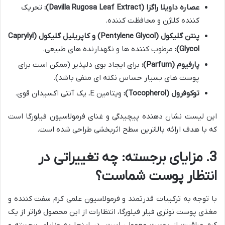
عصاره داویلا راگزا (Davilla Rugosa Leaf Extract):
تحریک
کننده کلاژن و محافظت کننده.
پنتن گلیکول (Pentylene Glycol) و کاپریلیل گلیکول (Caprylyl
Glycol):
مرطوب کننده ها و نگهدارنده های طبیعی.
پارفیوم (Parfum):
برای ایجاد بوی دلپذیر (ممکن است برای
پوست های بسیار حساس نکته ای منفی باشد).
توکوفرول (Tocopherol):
ویتامین E، یک آنتی اکسیدان قوی.
این لیست نشان دهنده پیچیدگی و غنای فرمولاسیون فیلورگا است
که با هدف ارائه بالاترین سطح اثربخشی طراحی شده است.
3. مزایای برجسته: چه تغییراتی در
انتظار پوست شماست؟
با توجه به ترکیبات قدرتمند و فرمولاسیون علمی کرم سفت کننده و
مغذی پوست نوتری فیلر فیلورگا، انتظارات از این محصول فراتر از یک