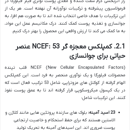
راز اثربخشی کرم سفت کننده و مغذی پوست نوتری فیلر فیلورگا در
فرمولاسیون پیشرفته و ترکیبات نوآورانه آن نهفته است. هر یک از
این ترکیبات با هدف خاصی انتخاب شده اند تا به صورت هم افزا، به
جوانسازی و تغذیه پوست کمک کنند. درک مکانیسم عمل این مواد،
به ما کمک می کند تا ارزش واقعی این محصول را بهتر درک کنیم.
2.1. کمپلکس معجزه گر NCEF: 53 عنصر
حیاتی برای جوانسازی
NCEF (New Cellular Encapsulated Factors) قلب تپنده
محصولات فیلورگا و یک نوآوری منحصر به فرد است. این کمپلکس
الهام گرفته از کوکتل های مزوتراپی، شامل 53 ترکیب فعال است که
در یک کپسول میکروسکوپی قرار گرفته اند تا به عمق پوست نفوذ
کنند. این ترکیبات شامل:
23 اسید آمینه:
بلوک های سازنده پروتئین هایی مانند کلاژن و
الاستین هستند که برای حفظ استحکام و خاصیت ارتجاعی
پوست ضروری اند. این اسیدهای آمینه به تحریک تولید