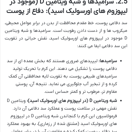
2.5. سرامیدها و شبه ویتامین D (موجود در
لیپوزوم های اورسولیک اسید): دفاع از پوست
سد دفاعی پوست، خط مقدم محافظت از بدن در برابر عوامل محیطی،
میکروب ها و از دست دادن رطوبت است. سرامیدها و شبه ویتامین
D موجود در لیپوزوم های اورسولیک اسید، نقش حیاتی در تقویت
این سد دفاعی ایفا می کنند:
سرامیدها:
لیپیدهای ضروری هستند که بخش عمده ای از سد
دفاعی پوست را تشکیل می دهند. این کرم با تحریک تولید
سرامیدهای طبیعی پوست، به تقویت لایه محافظتی آن کمک
کرده و از تبخیر آب جلوگیری می نماید. نتیجه آن، پوستی
مقاوم تر، مرطوب تر و کمتر حساس است.
شبه ویتامین D (در لیپوزوم های اورسولیک اسید):
ویتامین D
نقش مهمی در سلامت پوست و عملکرد سد دفاعی آن دارد.
فرمولاسیون این کرم با گنجاندن شبه ویتامین D در لیپوزوم
های اورسولیک اسید (مشتق شده از رزماری)، به بهبود عملکرد
سد دفاعی پوست کمک کرده و مقاومت آن را در برابر عوامل