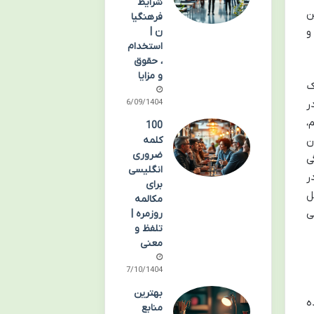
شرایط
ن
فرهنگیا
و
ن |
استخدام
، حقوق
و مزایا
ک
ر منطقی و حل مسئله ایفا می کند. کسب نمره کامل ۲۰ در
06/09/1404
،
100
ن
کلمه
ضروری
ی
انگلیسی
ر
برای
ل
مکالمه
ی
روزمره |
تلفظ و
معنی
17/10/1404
بهترین
ه
منابع