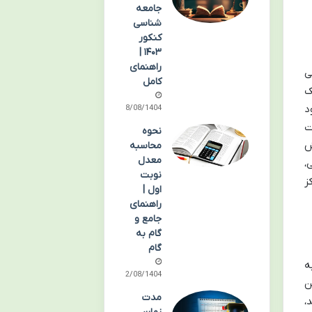
جامعه
شناسی
کنکور
۱۴۰۳ |
راهنمای
ی
کامل
ک
د
18/08/1404
ت
نحوه
ش
محاسبه
معدل
،
نوبت
ز
اول |
راهنمای
جامع و
گام به
گام
ه
12/08/1404
ن
مدت
،