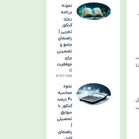
نمونه
برنامه
ریزی
کنکور
تجربی |
راهنمای
جامع و
تضمینی
ت
برای
موفقیت
ا
28/07/1404
نحوه
محاسبه
ل
۴۰ درصد
کنکور با
،
سوابق
تحصیلی
|
راهنمای
کامل