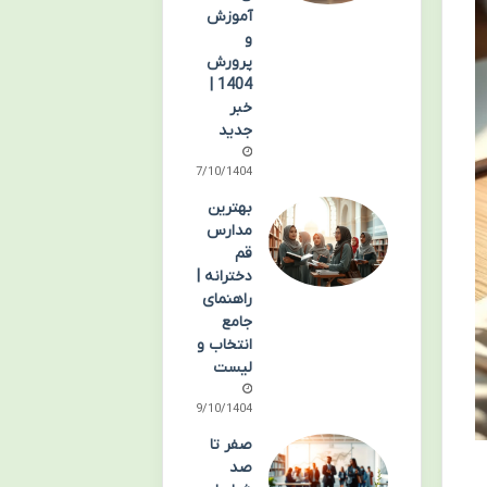
آموزش
و
پرورش
1404 |
خبر
جدید
07/10/1404
بهترین
مدارس
قم
دخترانه |
راهنمای
جامع
انتخاب و
لیست
09/10/1404
صفر تا
صد