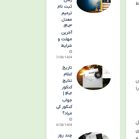
زمان
ط
ثبت نام
ترمیم
معدل
۱۴۰۳:
آخرین
مهلت و
شرایط
07/08/1404
تاریخ
اعلام
ن
نتایج
کنکور
ا
۱۴۰۲ |
جواب
کنکور کی
میاد؟
ل
04/08/1404
ی
چند روز
ه