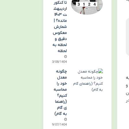
تا کنکور
اردیبهش
ت ۱۴۰۳
مانده؟ |
شمارش
معکوس
دقیق و
لحظه به
لحظه
03/08/1404
چگونه
معدل
ه
خود را
و
محاسبه
ن
کنیم؟
ه در
(راهنما
ی گام
به گام)
29/07/1404