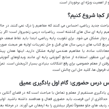
 از اهمیت ویژه ای برخوردار است.
ز کجا شروع کنیم؟
باحث جدید ریاضی، احساس می کنند که مفاهیم را درک نمی کنند، در حال
یم پایه ای سال های گذشته است. ریاضیات درسی زنجیروار است؛ اگر ی
 دچار مشکل می شود. برای تقویت پایه ریاضی، ابتدا باید نقاط ضعف خو
ور سریع کتاب های درسی سال های قبل و حل تمرینات اولیه هر مبحث صور
 معادلات ساده، یا مفاهیم هندسی اولیه مشکل دارید، اینها همان پی
 این منظور، استفاده از منابع آموزشی پایه ای مانند ویدئوهای آموزشی
فتن از معلم خصوصی برای رفع اشکالات بنیادی بسیار اثربخش است. تمرک
 فرمول ها، کلید حل این چالش است.
س درس حضوری: گام اول یادگیری عمیق
 یادگیری مستقیم از معلم و تعامل با مباحث است که در فضای آنلاین ب
 حداکثری از این فرصت، باید حضوری فعال و هدفمند داشته باشید. اولی
یف های جلو معمولاً تمرکز بیشتری را به ارمغان می آورند. در مرحله بعد