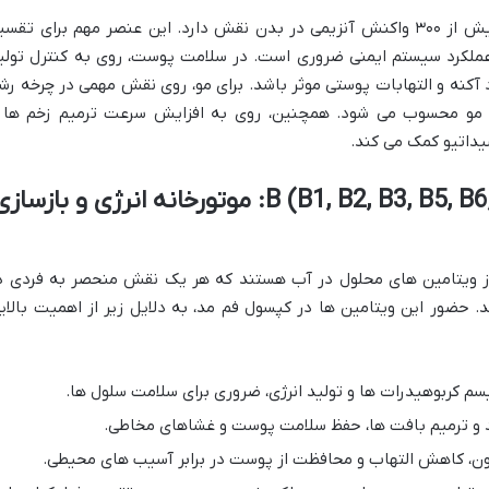
روی، یک ماده معدنی حیاتی است که در بیش از ۳۰۰ واکنش آنزیمی در بدن نقش دارد. این عنصر مهم برای تقس
عملکرد سیستم ایمنی ضروری است. در سلامت پوست، روی به کنترل تولی
 آکنه و التهابات پوستی موثر باشد. برای مو، روی نقش مهمی در چرخه رش
ش مو محسوب می شود. همچنین، روی به افزایش سرعت ترمیم زخم ها 
یداتیو کمک می کند.
ویتامین های گروه B (B1, B2, B3, B5, B6, B9, B12): موتورخانه انرژی و بازسا
انواده گسترده از ویتامین های محلول در آب هستند که هر یک نقش منحصر به فردی د
ند. حضور این ویتامین ها در کپسول فم مد، به دلایل زیر از اهمیت بالای
م کربوهیدرات ها و تولید انرژی، ضروری برای سلامت سلول ها.
و ترمیم بافت ها، حفظ سلامت پوست و غشاهای مخاطی.
، کاهش التهاب و محافظت از پوست در برابر آسیب های محیطی.