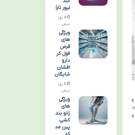
کبد
لیور تارا
4 روز
پیش
ویژگی
های
قرص
فول کر
دارو
افشان
شایگان
5 روز
پیش
ویژگی
و
های
د
زانو بند
و
کشی
پین مد
کد