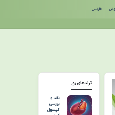
وش
فارکس
ترندهای روز
نقد و
بررسی
کپسول