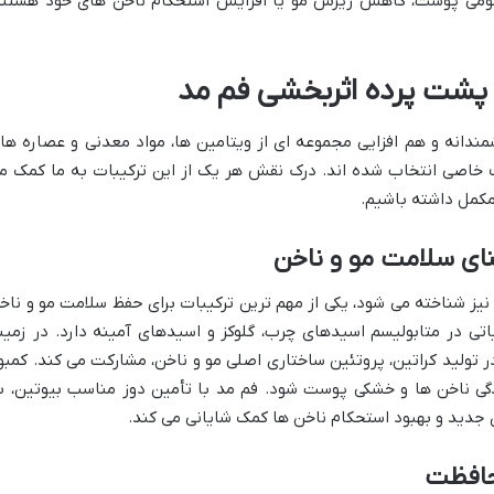
مومی پوست، کاهش ریزش مو یا افزایش استحکام ناخن های خود هستند
 پشت پرده اثربخشی فم مد
ندانه و هم افزایی مجموعه ای از ویتامین ها، مواد معدنی و عصاره ها
خاصی انتخاب شده اند. درک نقش هر یک از این ترکیبات به ما کمک م
مکمل داشته باشیم.
یوتین، که با نام ویتامین B7 یا ویتامین H نیز شناخته می شود، یکی از مهم ترین ترکیبات برای حفظ سلامت مو و نا
ی در متابولیسم اسیدهای چرب، گلوکز و اسیدهای آمینه دارد. در زمین
 تولید کراتین، پروتئین ساختاری اصلی مو و ناخن، مشارکت می کند. کمبو
گی ناخن ها و خشکی پوست شود. فم مد با تأمین دوز مناسب بیوتین، ب
جدید و بهبود استحکام ناخن ها کمک شایانی می کند.
حافظت