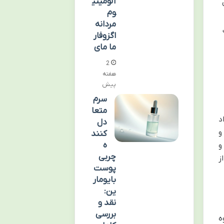
آلومینی
وم
مردانه
اگزوفار
ما مای
2
هفته
پیش
سرم
متعا
د
دل
 و
کنند
ه
و
چربی
ز
پوست
بایومار
ین:
نقد و
بررسی
ه