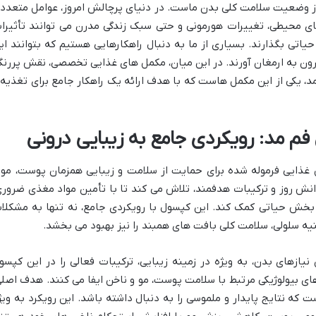
 از وضعیت سلامت کلی بدن ماست. در دنیای پرچالش امروز، عوامل متعدد
ای محیطی، تغییرات هورمونی و حتی سبک زندگی مدرن می توانند تأثیرا
اتی بگذارند. بسیاری از ما به دنبال راهکارهایی هستیم که بتوانند ای
 درون به ارمغان آورند. در این میان، مکمل های غذایی تخصصی، نقش پررنگ
د، یکی از این مکمل هاست که با هدف ارائه یک راهکار جامع برای تغذیه 
م مد: رویکردی جامع به زیبایی درونی
غذایی فرموله شده برای حمایت از سلامت و زیبایی همزمان پوست، مو 
نش روز و ترکیبات هدفمند، تلاش می کند تا با تأمین مواد مغذی ضروری
بخش حیاتی کمک کند. این کپسول با رویکردی جامع، نه تنها به مشکلا
نیه سلولی، سلامت کلی بافت های همبند را نیز بهبود می بخشد.
یازهای بدن، به ویژه در زمینه زیبایی، ترکیبات فعالی را در این کپسو
ی بیولوژیکی مرتبط با سلامت پوست، مو و ناخن ایفا می کنند. هدف اصلی
ست که نتایج پایدار و ملموسی را به دنبال داشته باشد. این رویکرد به ویژ