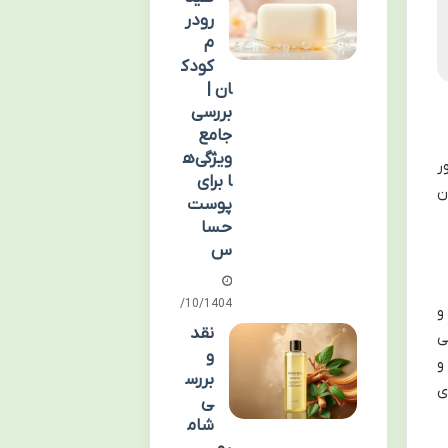
رودر
م
کودک
ان |
بررسی
جامع
ویژگی‌ه
ر
ا برای
ن
پوست
حسا
س
01/10/1404
و
نقد
ی
و
و
بررس
ی
ی
شام