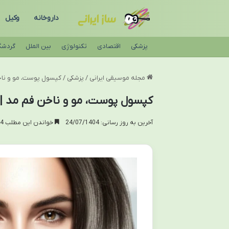
داروخانه
وکیل
پزشکی
اقتصادی
تکنولوژی
بین الملل
گردشگ
مجله موسیقی ایرانی
/
پزشکی
/
کپسول پوست، مو و ناخن
کپسول پوست، مو و ناخن فم مد | و
آخرین به روز رسانی: 24/07/1404
خواندن این مطلب 14 دقیقه زمان میبرد