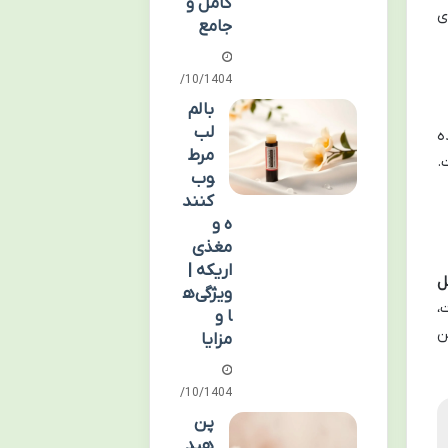
کامل و
ی
جامع
02/10/1404
بالم
لب
ه
مرط
.
وب
کنند
ه و
مغذی
اریکه |
MSM (متیل
ویژگی‌ه
،
ا و
ن
مزایا
02/10/1404
پن
هید