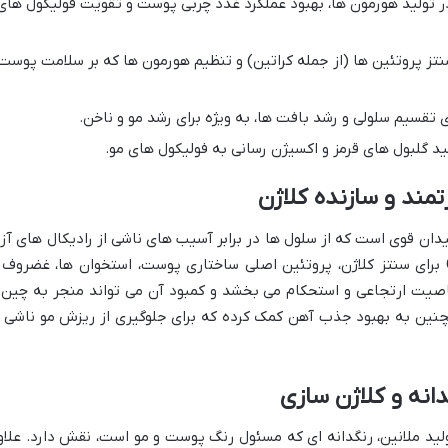
تولید هورمون ها، بهبود عملکرد غدد چربی پوست و تقویت فولیکول های
ز پروتئین ها (از جمله کراتین) و تنظیم هورمون ها که بر سلامت پوست
تقسیم سلولی و رشد بافت ها، به ویژه برای رشد مو و ناخن.
د گلبول های قرمز و اکسیژن رسانی به فولیکول های مو.
ی اکسیدان قوی است که از سلول ها در برابر آسیب های ناشی از رادیکال های آزا
محافظت می کند. مهم تر از آن، ویتامین C برای سنتز کلاژن، پروتئین اصلی ساختاری پوست، استخوان ها، غضروف
صیت ارتجاعی و استحکام می بخشد و کمبود آن می تواند منجر به چین 
ین به بهبود جذب آهن کمک کرده که برای جلوگیری از ریزش مو ناشی ا
 ملانین، رنگدانه ای که مسئول رنگ پوست و مو است، نقش دارد. علاو