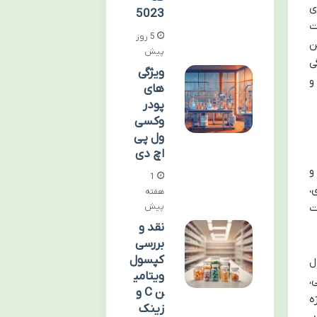
ی
5023
ت
5 روز
ن
پیش
ی
ویژگی
و
های
پودر
وکسی
ول پی
اچ دی
و
1
،
هفته
پیش
ت
نقد و
بررسی
کپسول
ل
ویتامی
،
ن C و
ه
زینک