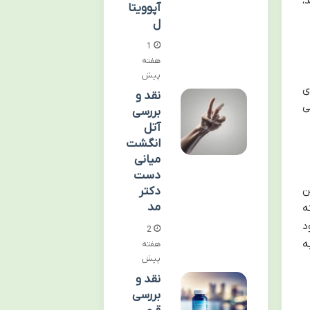
،
آپوویتا
ل
1
هفته
پیش
ی
نقد و
ی
بررسی
آتل
انگشت
میانی
دست
خن
دکتر
مد
ه
د
2
ه
هفته
پیش
نقد و
بررسی