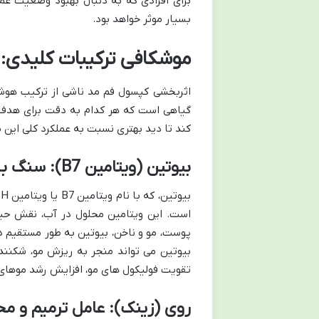
برای افرادی که به دنبال بهبود وضعیت ع
بسیار موثر خواهد بود.
موشکافی ترکیبات کلیدی:
اثربخشی کپسول فم مد ناشی از ترکیب هوشم
گیاهی است که هر کدام به دقت برای هدف 
کند تا دید بهتری نسبت به عملکرد کلی این 
بیوتین (ویتامین B7): سنگ بنای سلامت مو و ناخن
ب
است. این ویتامین محلول در آب، نقش حیات
پوست، مو و ناخن، بیوتین به طور مستقیم در
بیوتین می تواند منجر به ریزش مو، شکنند
تقویت فولیکول های مو، افزایش رشد موهای 
روی (زینک): عامل ترمیم و م