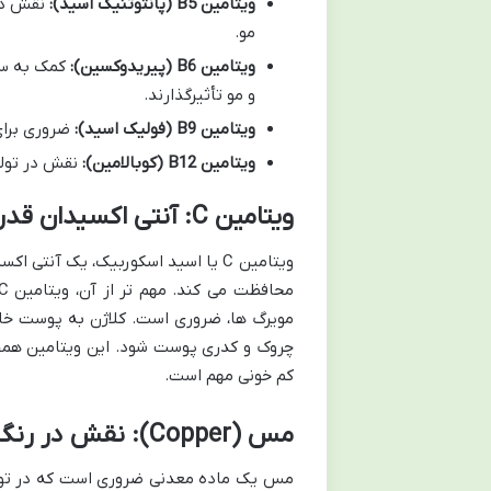
ویتامین B5 (پانتوتنیک اسید):
نقش در 
مو.
ویتامین B6 (پیریدوکسین):
کمک به سنت
و مو تأثیرگذارند.
ویتامین B9 (فولیک اسید):
ضروری برای 
ویتامین B12 (کوبالامین):
نقش در تولی
ویتامین C: آنتی اکسیدان قدرتمند و سازنده کلاژن
ویتامین C یا اسید اسکوربیک، یک آنت
مویرگ ها، ضروری است. کلاژن به پوست خا
چروک و کدری پوست شود. این ویتامین همچن
کم خونی مهم است.
مس (Copper): نقش در رنگدانه و کلاژن سازی
مس یک ماده معدنی ضروری است که در تولید