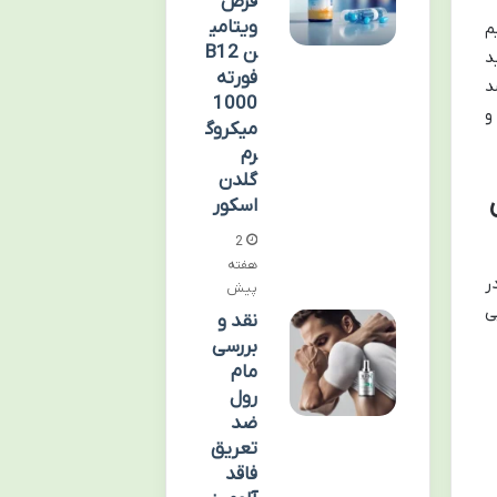
قرص
ویتامی
یم
ن B12
د
فورته
د
1000
و
میکروگ
رم
گلدن
زی
اسکور
2
هفته
ر
پیش
ی
نقد و
بررسی
مام
رول
ضد
تعریق
فاقد