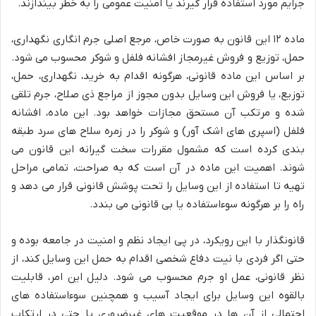
جرایم مورد استفاده قرار گیرند یا امنیت عمومی را به خطر بیندازند.
ماده ۱۲ این قانون به صورت خاص، مرجع اصلی جرم انگاری نگهداری،
حمل، توزیع و فروش غیرمجاز افشانه فلفل و شوکر محسوب می شود.
بر اساس این ماده قانونی، هرگونه اقدام به خرید، نگهداری، حمل،
توزیع، یا فروش این وسایل بدون مجوز از مراجع ذی صلاح، جرم تلقی
شده و مرتکب آن مستحق مجازات خواهد بود. این ماده، افشانه
فلفل (اسپری های اشک آور) و شوکر را در زمره سلاح های سرد طبقه
بندی کرده است که مشمول مقررات سخت گیرانه این قانون می
شوند. اهمیت این ماده در آن است که به صراحت، تمامی مراحل
تهیه تا استفاده از این وسایل را تحت پوشش قانونی قرار می دهد و
راه را بر هرگونه سوءاستفاده یا بی قانونی می بندد.
قانونگذار با این رویکرد، در پی ایجاد نظم و امنیت در جامعه بوده و
حتی اگر فردی با نیت دفاع شخصی اقدام به حمل این وسایل کند، از
نظر قانونی، عمل او جرم محسوب می شود. دلیل این امر، قابلیت
بالقوه این وسایل برای ایجاد آسیب و همچنین سوءاستفاده های
احتمالی از آن ها در موقعیت های غیرضروری یا حتی در ارتکاب