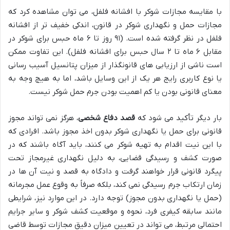
با مقایسه مجازات شوکر با افشانه فلفل، می توان مشاهده کرد که
مجازات حمل و نگهداری شوکر در قانون، اندکی خفیف تر از افشانه
فلفل در نظر گرفته شده است. (۹۱ روز تا ۶ ماه حبس برای شوکر در
مقابل ۶ ماه تا ۲ سال حبس برای افشانه فلفل). این تفاوت ممکن
است ناشی از ارزیابی های قانونگذار از میزان پتانسیل آسیب رسانی
یا نوع کاربری رایج هر یک از این وسایل باشد، اما به هیچ وجه به
معنای قانونی بودن یا کم اهمیت بودن جرم حمل شوکر نیست.
بار دیگر تأکید می شود که
قصد دفاع شخصی
، هرگز نمی تواند مجوز
قانونی برای حمل یا نگهداری شوکر بدون اخذ مجوز باشد. افرادی که
با این نیت اقدام به تهیه شوکر می کنند، باید آگاه باشند که در
صورت کشف و رسیدگی قضایی، به دلیل نگهداری غیرمجاز تحت
پیگرد قانونی قرار خواهند گرفت و دادگاه به قصد و نیت آن ها در
زمان ارتکاب جرم رسیدگی نمی کند، بلکه صرفاً به وقوع عمل مجرمانه
(حمل یا نگهداری بدون مجوز) توجه دارد. در این موارد نیز، شرایطی
مانند سابقه کیفری فرد، نحوه و موقعیت کشف شوکر و سایر جرایم
احتمالی مرتبط، می تواند در تعیین میزان دقیق مجازات توسط قاضی