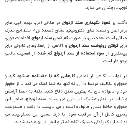
تعریف می کند و
اهمیت سند ازدواج
را به عنوان یک پشتوانه حقوقی
قوی، دوچندان می سازد.
تأکید بر
نحوه نگهداری سند ازدواج
در مکانی امن، تهیه کپی های
برابر اصل و نسخه های الکترونیکی، نشان دهنده لزوم حفظ این مدرک
حیاتی است. همچنین، در صورت
گم شدن سند ازدواج
، اقدامات فوری
برای
گرفتن رونوشت سند ازدواج
و آگاهی از راهکارهای قانونی برای
پیشگیری از
سوء استفاده از سند ازدواج گم شده
، از اهمیت بالایی
برخوردار است.
در نهایت، آگاهی از تمامی
کارهایی که با عقدنامه میشود کرد
و
حقوق و تکالیف مرتبط با آن، نه تنها به شما کمک می کند تا از حقوق
خود و خانواده تان به بهترین شکل دفاع کنید، بلکه به حفظ آرامش
و ثبات در زندگی مشترک نیز یاری می رساند.
سند ازدواج
، ضامن این
حقوق و حافظ بنیان خانواده است و می بایست با دقت و مسئولیت
پذیری کامل از آن مراقبت شود. با درک عمیق این مسئولیت، می
توانید از یک زندگی مشترک آگاهانه تر و ایمن تر بهره مند شوید.