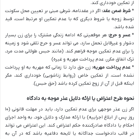
از تمکین خودداری کند.
*
شرط ضمن عقد:
اگر در عقدنامه، شرطی مبنی بر تعیین محل سکونت
توسط زوجه یا شروط دیگری که با عدم تمکین او مرتبط است، قید
شده باشد.
*
عسر و حرج:
هر موقعیتی که ادامه زندگی مشترک را برای زن بسیار
دشوار و غیرقابل تحمل سازد، می تواند عسر و حرج تلقی شود و زمینه
را برای عدم تمکین موجه فراهم کند. (مانند حبس طولانی مدت مرد،
ترک انفاق مکرر، عدم پرداخت مهریه و غیره)
*
عدم پرداخت مهریه:
زن حق دارد تا زمانی که مهریه به او پرداخت
نشده است، از تمکین خاص (روابط زناشویی) خودداری کند، مگر
اینکه قبل از آن از زوج تمکین کرده باشد (حق حبس).
نحوه طرح اعتراض یا ارائه دلایل عذر موجه به دادگاه
اگر زن عذر موجهی برای عدم تمکین دارد، باید در مهلت قانونی (۱۰
روز پس از ابلاغ اجراییه) با ارائه مدارک و دلایل خود، به واحد اجرای
احکام یا دادگاه صادرکننده حکم اعتراض کند. این اعتراض می تواند
در قالب دادخواست جداگانه یا لایحه دفاعیه باشد که در آن به