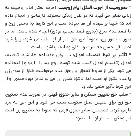
*
محرومیت از اجرت المثل ایام زوجیت:
اجرت المثل ایام زوجیت به
زنانی تعلق می گیرد که در طول زندگی مشترک، کارهایی را انجام داده
اند که شرعاً بر عهده آن ها نبوده است و این کارها به دستور زوج و
با قصد عدم تبرع (بدون قصد مجانی بودن) انجام شده باشد. اما در
صورت نشوز زن، عموماً این حق نیز از او سلب می شود، زیرا شرط
اصلی آن، حسن معاشرت و ایفای وظایف زناشویی است.
*
تأثیر بر شرط تنصیف اموال:
در برخی عقدنامه ها، شرط تنصیف
اموال (تقسیم اموال کسب شده توسط زوج پس از ازدواج) گنجانده
می شود. یکی از شروط تحقق این حق، عدم درخواست طلاق از سوی زن
یا عدم نشوز او است. لذا، ناشزه شدن زن می تواند بر بهره مندی او از
این شرط تأثیر منفی بگذارد.
*
سلب حق تعیین مسکن و سایر حقوق فرعی:
در صورت عدم تمکین،
حق زن برای تعیین محل سکونت سلب می شود و این حق به مرد
بازمی گردد. همچنین، سایر حقوق فرعی که منوط به تمکین زن است
نیز ممکن است از او سلب شود.