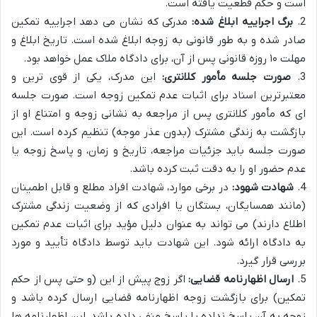
است و حکم قطعیت یافته است.
2.
برگ اجراییه ابلاغ شده:
مدرکی که نشان می دهد اجراییه تمکین
صادر شده و به طور قانونی به زوجه ابلاغ شده است. تاریخ ابلاغ و
مهلت ۱۰ روزه قانونی پس از آن، برای دادگاه ملاک عمل خواهد بود.
3.
صورت جلسه مأمور کلانتری:
این مدرک، یکی از قوی ترین و
معتبرترین اسناد برای اثبات عدم تمکین زوجه است. صورت جلسه
ای که مأمور کلانتری پس از مراجعه به نشانی زوجه و امتناع او از
بازگشت به زندگی مشترک (بدون عذر موجه) تنظیم کرده است. این
صورت جلسه باید جزئیات مراجعه، تاریخ و زمان، و پاسخ زوجه یا
عدم حضور او را به دقت ثبت کرده باشد.
4.
شهادت شهود:
در برخی موارد، شهادت افراد مطلع و قابل اطمینان
(مانند همسایگان، بستگان یا افرادی که از وضعیت زندگی مشترک
اطلاع دارند) می تواند به عنوان دلیل مؤید برای اثبات عدم تمکین
به دادگاه ارائه شود. این شهادت باید توسط دادگاه تأیید و مورد
بررسی قرار گیرد.
5.
ارسال اظهارنامه قضایی:
اگر زوج پیش از این (و حتی پس از حکم
تمکین) برای بازگشت زوجه اظهارنامه قضایی ارسال کرده باشد و
زوجه به آن پاسخ نداده یا پاسخ منفی داده باشد، این اظهارنامه ها