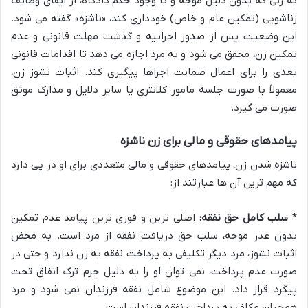
به زنی که بدون دلیل موجه و با وجود حکم دادگاه، از ایفای وظایف
زناشویی (تمکین عام و خاص) خودداری کند، «ناشزه» گفته می شود.
این وضعیت پس از صدور اجراییه و گذشت مهلت قانونی و عدم
تمکین زن، محقق می شود و به مرد اجازه می دهد تا اقدامات قانونی
بعدی را برای اعمال ضمانت اجراها پیگیری کند. اثبات نشوز زن،
معمولاً با صورت جلسه مامور کلانتری یا سایر دلایل و مدارک موثق
صورت می گیرد.
پیامدهای حقوقی و مالی برای زن ناشزه
ناشزه شدن زن، پیامدهای حقوقی و مالی متعددی برای او در پی دارد
که مهم ترین آن ها عبارتند از:
*
سلب کامل حق نفقه:
اصلی ترین و فوری ترین پیامد عدم تمکین
بدون عذر موجه، سلب حق دریافت نفقه از مرد است. به محض
اثبات نشوز، مرد دیگر تکلیفی به پرداخت نفقه به زن ندارد و حتی در
صورت عدم پرداخت، نمی توان او را به دلیل جرم ترک انفاق تحت
پیگرد قرار داد. این موضوع شامل نفقه فرزندان نمی شود و مرد
همچنان مکلف به پرداخت نفقه فرزندان است.