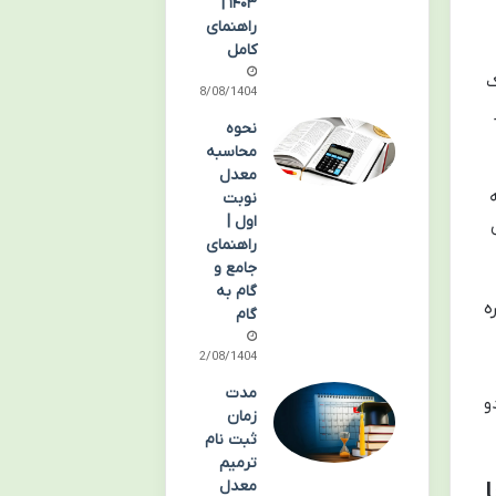
۱۴۰۳ |
راهنمای
کامل
ک
18/08/1404
نحوه
محاسبه
معدل
نوبت
اول |
راهنمای
جامع و
گام به
ه
گام
12/08/1404
مدت
و
زمان
ثبت نام
ترمیم
معدل
ا