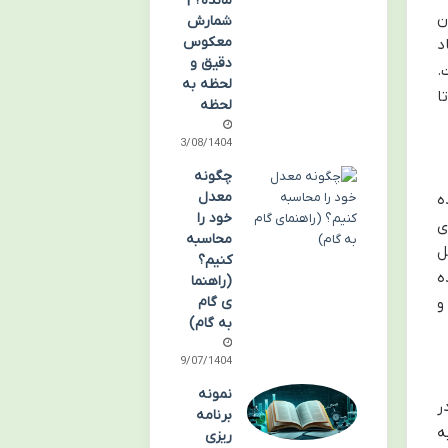
مانده؟ |
ن
شمارش
معکوس
د
دقیق و
.
لحظه به
ا
لحظه
03/08/1404
چگونه
معدل
ه
خود را
ی
محاسبه
ل
کنیم؟
ه
(راهنما
ی گام
و
به گام)
29/07/1404
نمونه
ر
برنامه
ه
ریزی