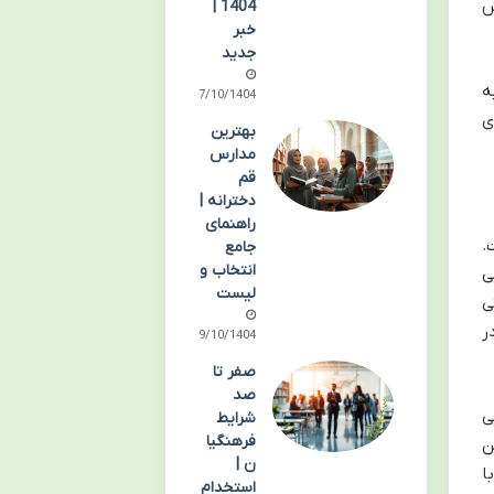
ش
1404 |
خبر
جدید
ه
07/10/1404
ی
بهترین
مدارس
قم
دخترانه |
راهنمای
.
جامع
انتخاب و
ی
لیست
ی
ر
09/10/1404
صفر تا
صد
ی
شرایط
فرهنگیا
ن
ن |
ا
استخدام