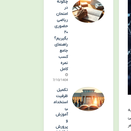
چگونه
در
امتحان
ریاضی
حضوری
۲۰
بگیریم؟
راهنمای
جامع
کسب
نمره
کامل
07/10/1404
تکمیل
ظرفیت
استخدام
ی
ه
آموزش
ی
و
ر
پرورش