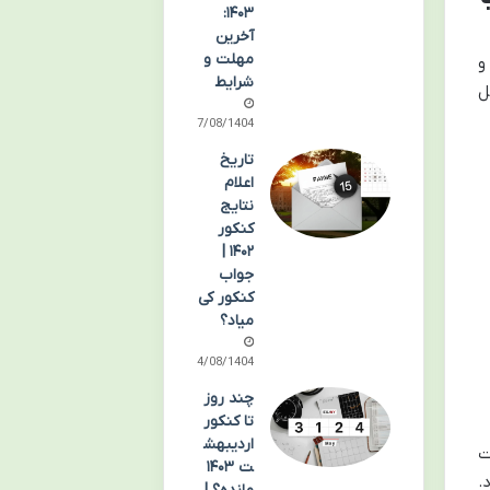
۱۴۰۳:
آخرین
مهلت و
و
شرایط
ل
07/08/1404
تاریخ
اعلام
نتایج
کنکور
۱۴۰۲ |
جواب
کنکور کی
میاد؟
04/08/1404
چند روز
تا کنکور
اردیبهش
ت
ت ۱۴۰۳
.