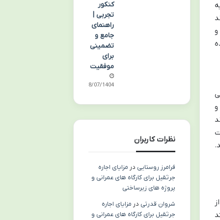
کنکور
ه
تجربی |
د
راهنمای
و
جامع و
ه
تضمینی
برای
موفقیت
28/07/1404
ی
و
د
ت
نظرات کاربران
.
فرامرز روستایی
در
مزایای اجاره
جرثقیل برای کارگاه های عمرانی و
پروژه های زیرساختی
ز
شروان قدرتی
در
مزایای اجاره
جرثقیل برای کارگاه های عمرانی و
د