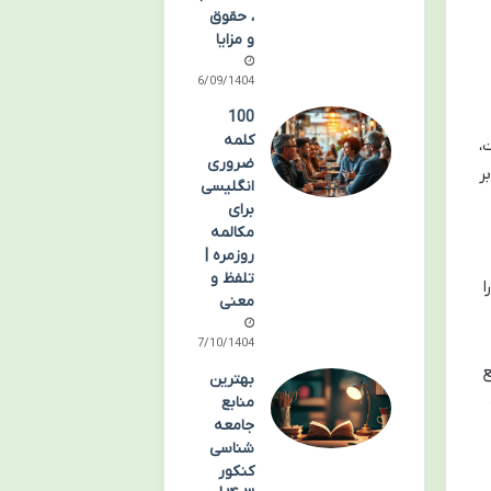
، حقوق
و مزایا
06/09/1404
100
کلمه
،
ضروری
ر
انگلیسی
برای
مکالمه
روزمره |
تلفظ و
ا
معنی
17/10/1404
ع
بهترین
منابع
جامعه
شناسی
کنکور