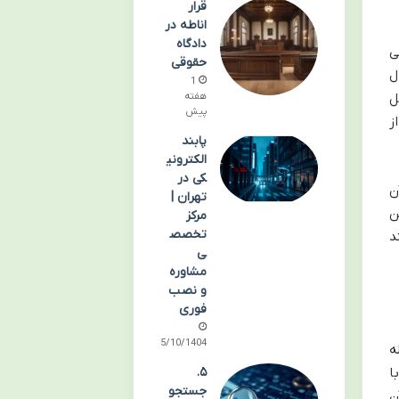
قرار
اناطه در
دادگاه
ی
حقوقی
ل
1
ل
هفته
پیش
ز
پابند
الکترونی
کی در
ن
تهران |
ن
مرکز
تخصص
د
ی
مشاوره
و نصب
فوری
15/10/1404
ه
ا
۵.
جستجو
ن