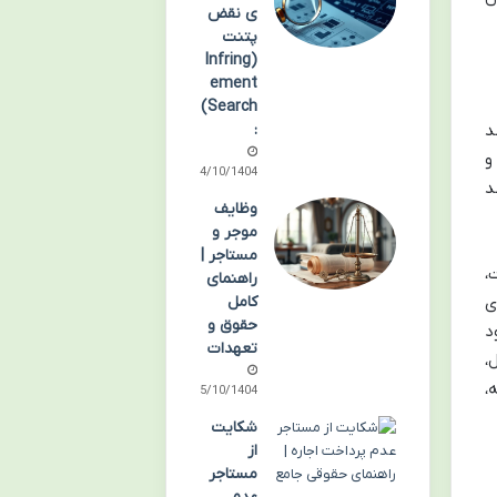
ی نقض
پتنت
(Infring
ement
Search)
د
:
و
14/10/1404
د
وظایف
موجر و
مستاجر |
ت،
راهنمای
ی
کامل
حقوق و
د
تعهدات
،
،
05/10/1404
شکایت
از
مستاجر