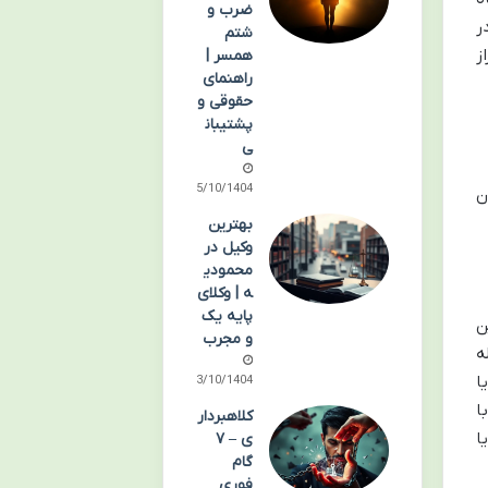
ضرب و
ر
شتم
ز
همسر |
راهنمای
حقوقی و
پشتیبان
ی
05/10/1404
ن
بهترین
وکیل در
محمودی
ه | وکلای
پایه یک
ن
و مجرب
ه
ا
03/10/1404
ا
کلاهبردار
ا
ی – ۷
گام
فوری