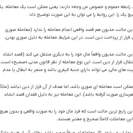
ی، رابطه «عموم و خصوص من وجه» دارند؛ یعنی ممکن است یک معامله، یک
هیچ یک را. این روابط را می توان به این صورت توضیح داد:
ین حالت، مدیون هم قصد واقعی انجام معامله را ندارد (معامله صوری
رار از پرداخت دین است. در این شرایط، معامله به دلیل صوری بودن،
ین حالت، مدیون واقعاً مال خود را به دیگری منتقل می کند (قصد انشاء
 انتقال، فرار از دین است. این نوع معامله از نظر قانون مدنی «صحیح» است،
ت های مالی، می تواند دارای جنبه کیفری باشد و منجر به ابطال یا عدم
مکن است معامله ای صوری باشد، اما هدف از آن فرار از دین نباشد (مثلاً
اهرسازی صورت گرفته باشد). این معامله نیز به دلیل فقدان قصد انشاء،
ین رایج ترین حالت است که فرد مال خود را به صورت واقعی و بدون هیچ
این معاملات کاملاً صحیح و معتبر هستند.
ایان می شود. اگر معامله ای صرفاً صوری باشد، بطلان آن از طریق دادگا