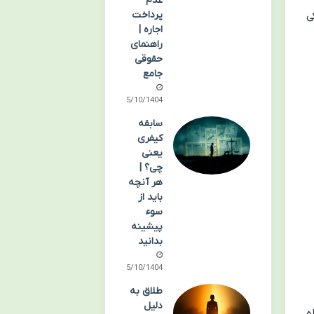
عدم
پرداخت
ی
اجاره |
راهنمای
حقوقی
جامع
05/10/1404
سابقه
کیفری
یعنی
چی؟ |
هر آنچه
باید از
سوء
پیشینه
بدانید
05/10/1404
طلاق به
دلیل
ه