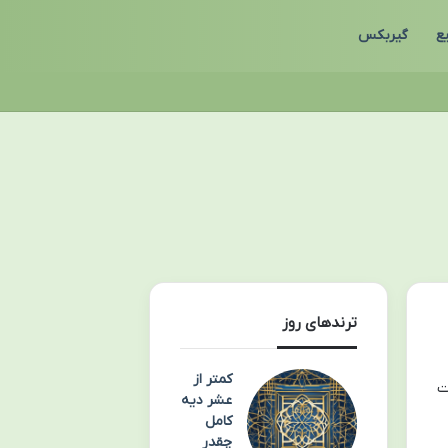
ع
گیربکس
ترندهای روز
کمتر از
ت
عشر دیه
کامل
چقدر