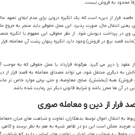
رفاً محدود به فروش نیست.
 «قصد فرار از دین» است که یک انگیزه درونی برای عدم ایفای تعهد مال
 یعنی انتقال مال، صورت پذیرد. این عمل حقوقی باید منجر به خروج ما
یی وی در پرداخت دیونش شود. از نظر حقوقی، این مفهوم با انگیزه متص
انند قصد بیع در فروش) وجود دارد، انگیزه پنهان پشت آن معامله، فرار ا
عقود را دربر می گیرد. هرگونه قرارداد یا عمل حقوقی که به موجب آ
لش به دیگری منتقل شود، می تواند مصداق معامله به قصد فرار از دی
و فروش)، هبه (بخشش)، صلح، معاوضه، و حتی برخی موارد خاص تر مانن
ن در آن ها محرز باشد و شرایط قانونی دیگر نیز رعایت شده باشد.
صد فرار از دین و معامله صوری
بوط به انتقال اموال توسط بدهکاران، تفاوت و شباهت های میان «معامل
. هرچند ممکن است این دو در ظاهر شبیه به هم به نظر برسند و گاهی ب
اهیت حقوقی و ضمانت های اجرایی، تفاوت های اساسی دارند که شناخت آ