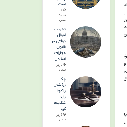
است
د
16
ز
ساعت
ن
پیش
ت
تخریب
ی
اموال
دولتی در
قانون
مجازات
ق
اسلامی
و
2 روز
پیش
ی
ع
چک
برگشتی
را کجا
باید
شکایت
کرد
ا
3 روز
پیش
ل