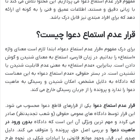
مفهوم قرار عدم استماع دعوا می پردازیم. این محتوا تلاش می کند تا
با زبانی دقیق و مستند، اطلاعات عمیق و فنی را به گونه ای ارائه
دهد که برای افراد مبتدی نیز قابل درک باشد.
قرار عدم استماع دعوا چیست؟
برای درک مفهوم «قرار عدم استماع دعوا»، ابتدا لازم است معنای واژه
«استماع» را بدانیم. در زبان فارسی، استماع به معنای شنیدن و گوش
دادن است. بنابراین، «عدم استماع» به معنی عدم قابلیت شنیدن یا
نشنیدن است. در بستر حقوقی، «عدم استماع دعوا» به این معناست
که دادگاه به دلایل مشخص، امکان شنیدن و رسیدگی به ماهیت
دعوا را ندارد و پرونده را از جریان رسیدگی خارج می کند.
قرار عدم استماع دعوا
یکی از قرارهای قاطع دعوا محسوب می شود.
این قرار توسط دادگاه های عمومی حقوقی (و شعب تجدیدنظر) صادر
می گردد و مهم ترین ویژگی آن این است که دادگاه
بدون ورود در
ماهیت دعوا
و بررسی اصل حق، پرونده را متوقف می کند. دلیل
صدور این قرار، وجود موانع قانونی یا ایرادات شکلی در نحوه طرح