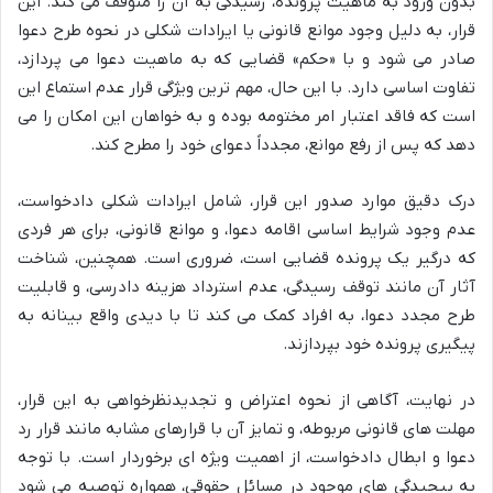
بدون ورود به ماهیت پرونده، رسیدگی به آن را متوقف می کند. این
قرار، به دلیل وجود موانع قانونی یا ایرادات شکلی در نحوه طرح دعوا
صادر می شود و با «حکم» قضایی که به ماهیت دعوا می پردازد،
تفاوت اساسی دارد. با این حال، مهم ترین ویژگی قرار عدم استماع این
است که فاقد اعتبار امر مختومه بوده و به خواهان این امکان را می
دهد که پس از رفع موانع، مجدداً دعوای خود را مطرح کند.
درک دقیق موارد صدور این قرار، شامل ایرادات شکلی دادخواست،
عدم وجود شرایط اساسی اقامه دعوا، و موانع قانونی، برای هر فردی
که درگیر یک پرونده قضایی است، ضروری است. همچنین، شناخت
آثار آن مانند توقف رسیدگی، عدم استرداد هزینه دادرسی، و قابلیت
طرح مجدد دعوا، به افراد کمک می کند تا با دیدی واقع بینانه به
پیگیری پرونده خود بپردازند.
در نهایت، آگاهی از نحوه اعتراض و تجدیدنظرخواهی به این قرار،
مهلت های قانونی مربوطه، و تمایز آن با قرارهای مشابه مانند قرار رد
دعوا و ابطال دادخواست، از اهمیت ویژه ای برخوردار است. با توجه
به پیچیدگی های موجود در مسائل حقوقی، همواره توصیه می شود