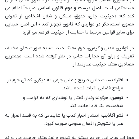
در جمهوری اسلامی ایران، حمایت از حیثیت افراد دارای مبانی قانونی
مستحکمی است.
اصل بیست و دوم قانون اساسی
صریحاً اعلام می
کند که: «حیثیت، جان، حقوق، مسکن و شغل اشخاص از تعرض
مصون است، مگر در مواردی که قانون تجویز کند.» این اصل، مبنایی
برای سایر قوانین مرتبط با حمایت از حیثیت فراهم می آورد.
در قوانین مدنی و کیفری، جرم «هتک حیثیت» به صورت های مختلف
تعریف و برای آن مجازات هایی در نظر گرفته شده است. مهمترین
مصادیق هتک حیثیت عبارتند از:
افترا:
نسبت دادن صریح و علنی جرمی به دیگری که آن جرم در
مراجع قضایی اثبات نشده باشد.
توهین:
هرگونه رفتار، گفتار یا نوشتاری که به کرامت و
شخصیت یک فرد اهانت کند.
نشر اکاذیب:
انتشار اخبار کذب یا شایعاتی که به قصد اضرار به
غیر یا تشویش اذهان عمومی صورت گیرد.
مجازات های این جرایم بسته به شدت و نوع هتک حرمت، می تواند