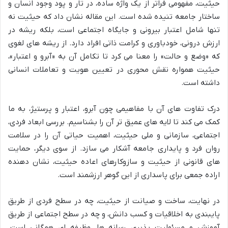
حیثیت، مفهومی فراتر از یک واژه ساده، در تار و پود وجود انسان و
ساختار جامعه تنیده شده است. این مقاله نشان داد که حیثیت نه
تنها شامل اعتبار بیرونی و جایگاه اجتماعی است، بلکه ریشه در
ارزش درونی، خودباوری و کرامت ذاتی افراد دارد. از ریشه های لغوی
که «وضع و حالت» را معنا می کرد تا تکامل آن به «آبرو و اعتبار»،
حیثیت همواره نقش محوری در تعیین هویت و تعاملات انسانی
داشته است.
درک تفاوت های آن با مفاهیمی چون آبرو، اعتبار و پرستیژ، به ما
کمک می کند تا لایه های عمیق تر آن را بشناسیم. بررسی ابعاد فردی،
اجتماعی، سازمانی و ملی حیثیت، اهمیت حیاتی آن را در سلامت
روان فرد و پایداری جامعه آشکار می سازد. از سوی دیگر، حمایت
های قانونی از حیثیت و سازوکارهای اعاده حیثیت، نشان دهنده
اراده جمعی برای پاسداری از این گوهر ارزشمند است.
در نهایت، ساخت و صیانت از حیثیت، چه در سطح فردی از طریق
پایبندی به اخلاقیات و کسب دانش، و چه در سطح اجتماعی از طریق
آموزش و مسئولیت پذیری رسانه ها، وظیفه ای همگانی است.