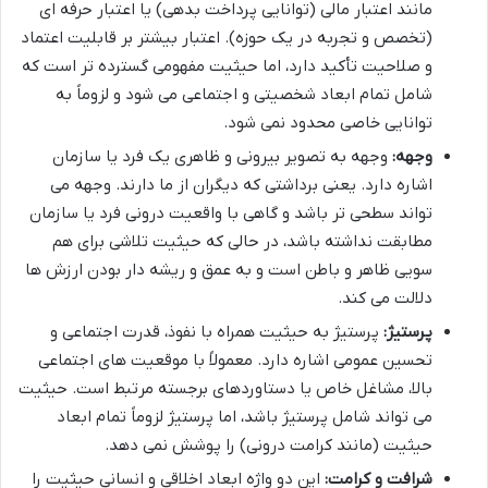
مانند اعتبار مالی (توانایی پرداخت بدهی) یا اعتبار حرفه ای
(تخصص و تجربه در یک حوزه). اعتبار بیشتر بر قابلیت اعتماد
و صلاحیت تأکید دارد، اما حیثیت مفهومی گسترده تر است که
شامل تمام ابعاد شخصیتی و اجتماعی می شود و لزوماً به
توانایی خاصی محدود نمی شود.
وجهه:
وجهه به تصویر بیرونی و ظاهری یک فرد یا سازمان
اشاره دارد. یعنی برداشتی که دیگران از ما دارند. وجهه می
تواند سطحی تر باشد و گاهی با واقعیت درونی فرد یا سازمان
مطابقت نداشته باشد، در حالی که حیثیت تلاشی برای هم
سویی ظاهر و باطن است و به عمق و ریشه دار بودن ارزش ها
دلالت می کند.
پرستیژ:
پرستیژ به حیثیت همراه با نفوذ، قدرت اجتماعی و
تحسین عمومی اشاره دارد. معمولاً با موقعیت های اجتماعی
بالا، مشاغل خاص یا دستاوردهای برجسته مرتبط است. حیثیت
می تواند شامل پرستیژ باشد، اما پرستیژ لزوماً تمام ابعاد
حیثیت (مانند کرامت درونی) را پوشش نمی دهد.
شرافت و کرامت:
این دو واژه ابعاد اخلاقی و انسانی حیثیت را