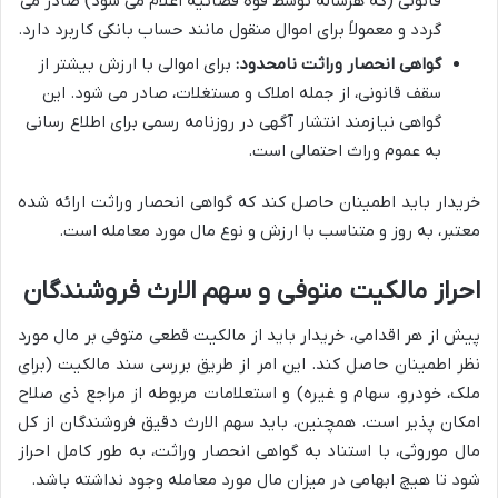
قانونی (که هرساله توسط قوه قضائیه اعلام می شود) صادر می
گردد و معمولاً برای اموال منقول مانند حساب بانکی کاربرد دارد.
گواهی انحصار وراثت نامحدود:
برای اموالی با ارزش بیشتر از
سقف قانونی، از جمله املاک و مستغلات، صادر می شود. این
گواهی نیازمند انتشار آگهی در روزنامه رسمی برای اطلاع رسانی
به عموم وراث احتمالی است.
خریدار باید اطمینان حاصل کند که گواهی انحصار وراثت ارائه شده
معتبر، به روز و متناسب با ارزش و نوع مال مورد معامله است.
احراز مالکیت متوفی و سهم الارث فروشندگان
پیش از هر اقدامی، خریدار باید از مالکیت قطعی متوفی بر مال مورد
نظر اطمینان حاصل کند. این امر از طریق بررسی سند مالکیت (برای
ملک، خودرو، سهام و غیره) و استعلامات مربوطه از مراجع ذی صلاح
امکان پذیر است. همچنین، باید سهم الارث دقیق فروشندگان از کل
مال موروثی، با استناد به گواهی انحصار وراثت، به طور کامل احراز
شود تا هیچ ابهامی در میزان مال مورد معامله وجود نداشته باشد.