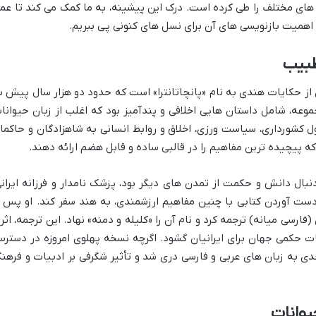
های مختلف را طی کرده است. درک این پیشینه، به ما کمک می کند تا عم
به اهمیت بازنویسی های آن برای نسل های کنونی پی ببریم.
 طبیب
از حکایات هندی به نام «پانچاتانترا» است که حدود دو هزار سال پیش ب
عه، شامل داستان هایی اخلاقی و پندآمیز بود که اغلب از زبان حیوانا
کشورداری، سیاست ورزی، اخلاق و روابط انسانی به شاهزادگان و حاکما
ه پیچیده ترین مفاهیم را در قالبی ساده و قابل هضم ارائه دهند.
دنبال دانش و حکمت از تمدن های دیگر بود، پزشک نامدار و فرزانه ایرانی
دست آوردن کتابی با چنین مفاهیم ارزشمندی، به هند سفر کند. او پس ا
 (فارسی میانه) ترجمه کرد و نام آن را «کلیله و دمنه» نهاد. این ترجمه، اثر
ات حکمی جهان برای ایرانیان گشود. اگرچه نسخه پهلوی امروزه در دستر
ی به زبان های عربی و فارسی دری شد و تأثیر شگرفی بر ادبیات و فرهن
یوانات