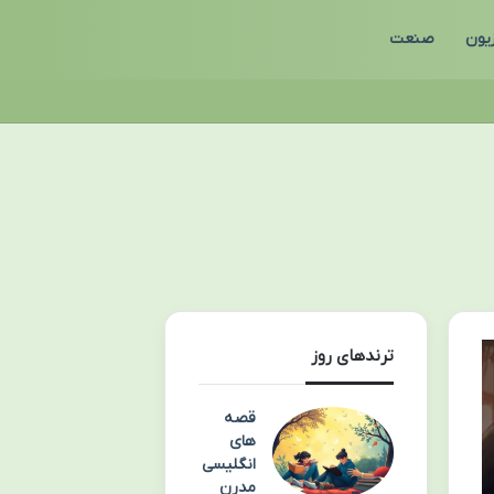
زیون
صنعت
ترندهای روز
قصه
های
انگلیسی
مدرن