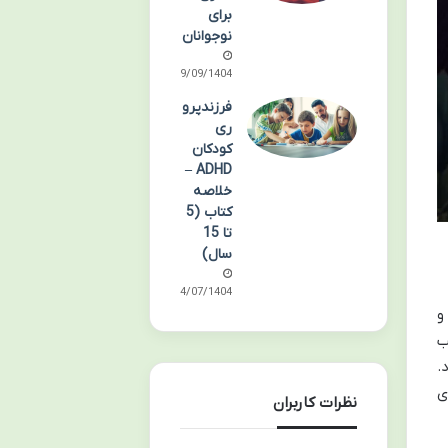
برای
نوجوانان
29/09/1404
فرزندپرو
ری
کودکان
ADHD –
خلاصه
کتاب (5
تا 15
سال)
04/07/1404
و
ب
.
ی
نظرات کاربران