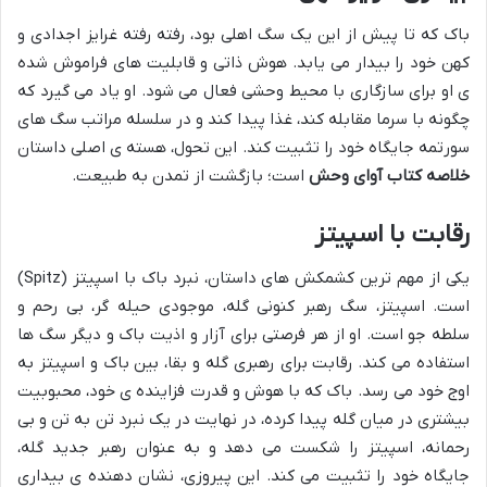
باک که تا پیش از این یک سگ اهلی بود، رفته رفته غرایز اجدادی و
کهن خود را بیدار می یابد. هوش ذاتی و قابلیت های فراموش شده
ی او برای سازگاری با محیط وحشی فعال می شود. او یاد می گیرد که
چگونه با سرما مقابله کند، غذا پیدا کند و در سلسله مراتب سگ های
سورتمه جایگاه خود را تثبیت کند. این تحول، هسته ی اصلی داستان
خلاصه کتاب آوای وحش
است؛ بازگشت از تمدن به طبیعت.
رقابت با اسپیتز
یکی از مهم ترین کشمکش های داستان، نبرد باک با اسپیتز (Spitz)
است. اسپیتز، سگ رهبر کنونی گله، موجودی حیله گر، بی رحم و
سلطه جو است. او از هر فرصتی برای آزار و اذیت باک و دیگر سگ ها
استفاده می کند. رقابت برای رهبری گله و بقا، بین باک و اسپیتز به
اوج خود می رسد. باک که با هوش و قدرت فزاینده ی خود، محبوبیت
بیشتری در میان گله پیدا کرده، در نهایت در یک نبرد تن به تن و بی
رحمانه، اسپیتز را شکست می دهد و به عنوان رهبر جدید گله،
جایگاه خود را تثبیت می کند. این پیروزی، نشان دهنده ی بیداری