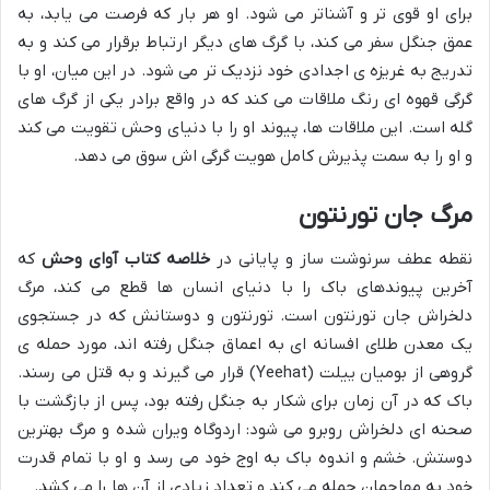
برای او قوی تر و آشناتر می شود. او هر بار که فرصت می یابد، به
عمق جنگل سفر می کند، با گرگ های دیگر ارتباط برقرار می کند و به
تدریج به غریزه ی اجدادی خود نزدیک تر می شود. در این میان، او با
گرگی قهوه ای رنگ ملاقات می کند که در واقع برادر یکی از گرگ های
گله است. این ملاقات ها، پیوند او را با دنیای وحش تقویت می کند
و او را به سمت پذیرش کامل هویت گرگی اش سوق می دهد.
مرگ جان تورنتون
نقطه عطف سرنوشت ساز و پایانی در
خلاصه کتاب آوای وحش
که
آخرین پیوندهای باک را با دنیای انسان ها قطع می کند، مرگ
دلخراش جان تورنتون است. تورنتون و دوستانش که در جستجوی
یک معدن طلای افسانه ای به اعماق جنگل رفته اند، مورد حمله ی
گروهی از بومیان ییلت (Yeehat) قرار می گیرند و به قتل می رسند.
باک که در آن زمان برای شکار به جنگل رفته بود، پس از بازگشت با
صحنه ای دلخراش روبرو می شود: اردوگاه ویران شده و مرگ بهترین
دوستش. خشم و اندوه باک به اوج خود می رسد و او با تمام قدرت
خود به مهاجمان حمله می کند و تعداد زیادی از آن ها را می کشد.