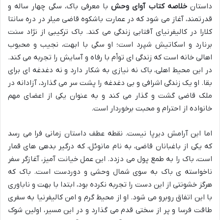
داستان
خلاصه کتاب آوای وحش
با معرفی باک، سگی چهار ساله و
قدرتمند، آغاز می شود که در عمارت باشکوه قاضی میلر در دره سانتا
کلارا در کالیفرنیای آفتابی زندگی می کند. باک ترکیبی از نژاد سنت
برنارد و اسکاتیش شپرد است؛ او سگی با ابهت، نجیب و محبوب
اهالی خانه است که زندگی ای توأم با رفاه و آسایش را تجربه می کند.
در این محیط اهلی، باک نه نیازی به شکار دارد و نه دغدغه ای برای
بقا. او یک زندگی اشرافی و بی دغدغه را پشت سر می گذارد، آزادانه در
ملک قاضی گشت و گذار می کند و به عنوان یکی از اعضای مهم
خانواده از احترام و محبت برخوردار است.
اما این آرامش دیرپا نیست. نقطه عطف داستان زمانی فرا می رسد
که یکی از باغبانان قاضی، به نام مانوئل، که درگیر بدهی های قمار
است، باک را به طمع پول می دزدد. این عمل خیانت آمیز، آغازگر سفر
ناخواسته ی باک به سوی شمال وحشی و دوردست است. باک که
هرگز خشونتی از این دست را تجربه نکرده بود، ابتدا با بهت و ناباوری
با این اتفاق روبرو می شود. او از محیط گرم و امن کالیفرنیا به سفری
طاقت فرسا و پر از سختی قدم می گذارد و در این مسیر، اولین شوک