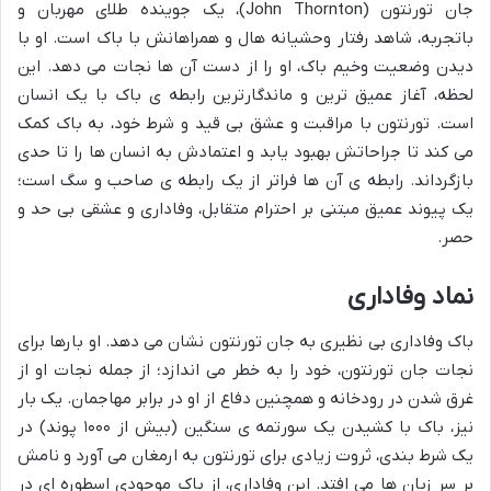
جان تورنتون (John Thornton)، یک جوینده طلای مهربان و
باتجربه، شاهد رفتار وحشیانه هال و همراهانش با باک است. او با
دیدن وضعیت وخیم باک، او را از دست آن ها نجات می دهد. این
لحظه، آغاز عمیق ترین و ماندگارترین رابطه ی باک با یک انسان
است. تورنتون با مراقبت و عشق بی قید و شرط خود، به باک کمک
می کند تا جراحاتش بهبود یابد و اعتمادش به انسان ها را تا حدی
بازگرداند. رابطه ی آن ها فراتر از یک رابطه ی صاحب و سگ است؛
یک پیوند عمیق مبتنی بر احترام متقابل، وفاداری و عشقی بی حد و
حصر.
نماد وفاداری
باک وفاداری بی نظیری به جان تورنتون نشان می دهد. او بارها برای
نجات جان تورنتون، خود را به خطر می اندازد؛ از جمله نجات او از
غرق شدن در رودخانه و همچنین دفاع از او در برابر مهاجمان. یک بار
نیز، باک با کشیدن یک سورتمه ی سنگین (بیش از ۱۰۰۰ پوند) در
یک شرط بندی، ثروت زیادی برای تورنتون به ارمغان می آورد و نامش
بر سر زبان ها می افتد. این وفاداری، از باک موجودی اسطوره ای در