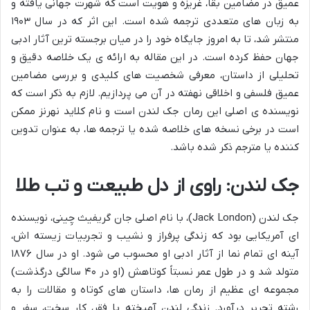
عمیق در مضامین بقا، غریزه و هویت است که شهرت جهانی یافته و
به زبان های متعددی ترجمه شده است. این اثر که در سال ۱۹۰۳
منتشر شد، تا به امروز جایگاه خود را در میان برجسته ترین آثار ادبی
جهان حفظ کرده است. در این مقاله به ارائه ی یک خلاصه دقیق و
تحلیلی از داستان، معرفی شخصیت های کلیدی و بررسی مضامین
عمیق فلسفی و اخلاقی نهفته در آن می پردازیم. لازم به ذکر است که
نویسنده ی اصلی این رمان جک لندن است و نام کلاید نهرنز ممکن
است در برخی نسخه های خلاصه شده یا ترجمه ها، به عنوان تدوین
کننده یا مترجم ذکر شده باشد.
جک لندن: راوی از دل طبیعت و تب طلا
جک لندن (Jack London)، با نام اصلی جان گریفیث چِینی، نویسنده
ای آمریکایی بود که زندگی پرفراز و نشیب و تجربیات زیسته اش،
آینه ای تمام نما از آثار ادبی او محسوب می شود. او در سال ۱۸۷۶
متولد شد و در طول عمر نسبتاً کوتاهش (او در ۴۰ سالگی درگذشت)
مجموعه ای عظیم از رمان ها، داستان های کوتاه و مقالات را به
رشته تحریر درآورد. زندگی لندن آمیخته با فقر، کار سخت، سفر و