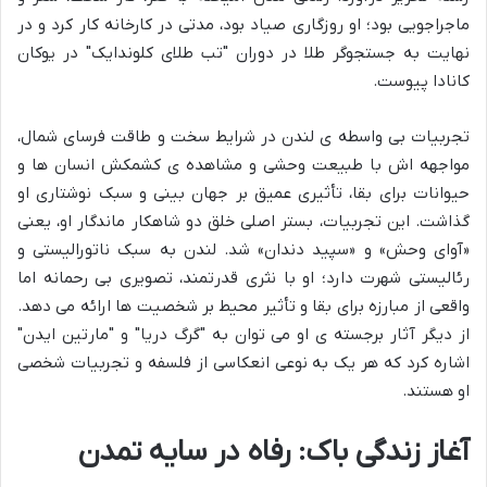
ماجراجویی بود؛ او روزگاری صیاد بود، مدتی در کارخانه کار کرد و در
نهایت به جستجوگر طلا در دوران "تب طلای کلوندایک" در یوکان
کانادا پیوست.
تجربیات بی واسطه ی لندن در شرایط سخت و طاقت فرسای شمال،
مواجهه اش با طبیعت وحشی و مشاهده ی کشمکش انسان ها و
حیوانات برای بقا، تأثیری عمیق بر جهان بینی و سبک نوشتاری او
گذاشت. این تجربیات، بستر اصلی خلق دو شاهکار ماندگار او، یعنی
«آوای وحش» و «سپید دندان» شد. لندن به سبک ناتورالیستی و
رئالیستی شهرت دارد؛ او با نثری قدرتمند، تصویری بی رحمانه اما
واقعی از مبارزه برای بقا و تأثیر محیط بر شخصیت ها ارائه می دهد.
از دیگر آثار برجسته ی او می توان به "گرگ دریا" و "مارتین ایدن"
اشاره کرد که هر یک به نوعی انعکاسی از فلسفه و تجربیات شخصی
او هستند.
آغاز زندگی باک: رفاه در سایه تمدن