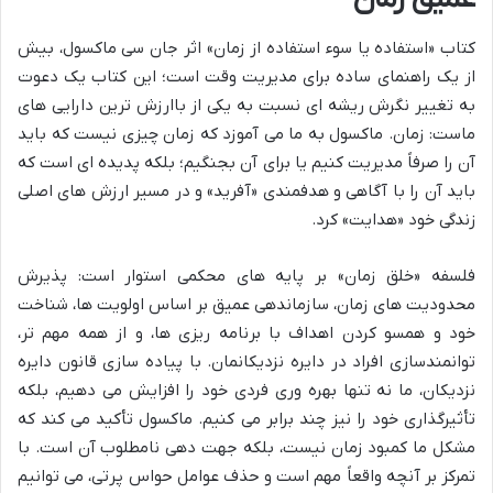
کتاب «استفاده یا سوء استفاده از زمان» اثر جان سی ماکسول، بیش
از یک راهنمای ساده برای مدیریت وقت است؛ این کتاب یک دعوت
به تغییر نگرش ریشه ای نسبت به یکی از باارزش ترین دارایی های
ماست: زمان. ماکسول به ما می آموزد که زمان چیزی نیست که باید
آن را صرفاً مدیریت کنیم یا برای آن بجنگیم؛ بلکه پدیده ای است که
باید آن را با آگاهی و هدفمندی «آفرید» و در مسیر ارزش های اصلی
زندگی خود «هدایت» کرد.
فلسفه «خلق زمان» بر پایه های محکمی استوار است: پذیرش
محدودیت های زمان، سازماندهی عمیق بر اساس اولویت ها، شناخت
خود و همسو کردن اهداف با برنامه ریزی ها، و از همه مهم تر،
توانمندسازی افراد در دایره نزدیکانمان. با پیاده سازی قانون دایره
نزدیکان، ما نه تنها بهره وری فردی خود را افزایش می دهیم، بلکه
تأثیرگذاری خود را نیز چند برابر می کنیم. ماکسول تأکید می کند که
مشکل ما کمبود زمان نیست، بلکه جهت دهی نامطلوب آن است. با
تمرکز بر آنچه واقعاً مهم است و حذف عوامل حواس پرتی، می توانیم