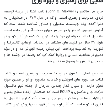
هایی برای رهبری و بهره وری
جان سی ماکسول (John C. Maxwell) نامی آشنا در عرصه توسعه
فردی، مدیریت و رهبری است. او که در سال ۱۹۷۴ در میشیگان به
دنیا آمده، یک نویسنده، سخنران و مشاور شناخته شده است که
آثارش میلیون ها نفر را در سراسر جهان تحت تأثیر قرار داده است.
ماکسول فعالیت حرفه ای خود را به عنوان یک کشیش آغاز کرد و در
طول ۳۰ سال در کلیساهای مختلف در ایندیانا، اوهایو، کالیفرنیا و
فلوریدا به فعالیت پرداخت. این پیش زمینه الهیاتی به او در درک
عمیق تر مفاهیم انسانی و روابط کمک کرد که بعدها در نوشته ها و
سخنرانی هایش به وضوح منعکس شد.
تخصص اصلی ماکسول در زمینه مدیریت و رهبری است و اغلب
کتاب ها، دوره های آموزشی و خدمات مشاوره ای او بر همین حوزه
تمرکز دارند. او بنیان گذار چندین سازمان از جمله تیم ماکسول،
شرکت جان ماکسول و EQUIP است که هدفشان ارتقاء سطح رهبری
در افراد و سازمان ها در سراسر جهان است. تأثیرگذاری ماکسول به
قدری گسترده است که آثار او بارها در فهرست پرفروش ترین کتاب