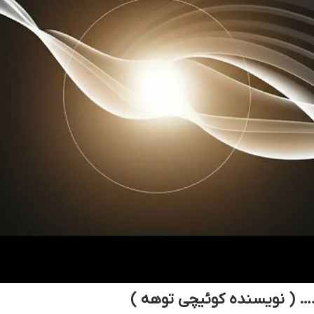
… ( نویسنده کوئیچی توهه )