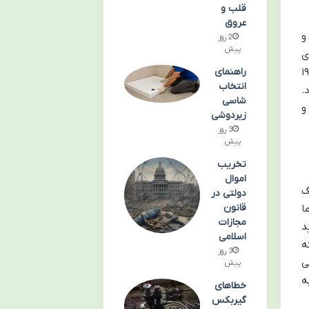
قلب و
عروق
 و
2 روز
پیش
تبدیل شد. توهه در اوایل دهه ۱۹۵۰ برای
جامعه ای گسترده تر معرفی نمود. او در سال ۱۹۶۹
راهنمای
انتخاب
.
شاسی
و
زیردوشی
3 روز
پیش
تخریب
اموال
گ
دولتی در
قانون
ا
مجازات
د
اسلامی
ه
3 روز
ی
پیش
ه
خطاهای
گیربکس