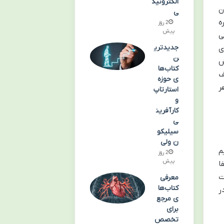
الکترونیک
ن
ی
ه
2 روز
پیش
ی
جدیدتری
ی
ن
ش
کتاب‌ها
ف
ی حوزه
ر
استارتاپ
و
کارآفرین
ی
سیلیکو
ن ولی
م
2 روز
پیش
ا
ت
معرفی
کتاب‌ها
ر
ی مرجع
برای
تخصص