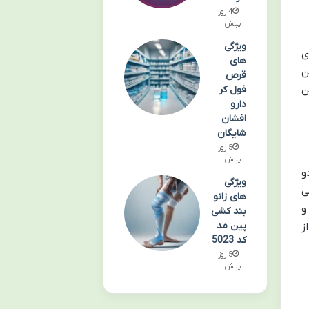
4 روز
پیش
ویژگی
ی
های
ن
قرص
ن
فول کر
دارو
افشان
شایگان
5 روز
پیش
و
ویژگی
ی
های زانو
و
بند کشی
پین مد
ز
کد 5023
5 روز
پیش