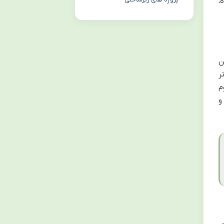
،
ن
ر
م
و