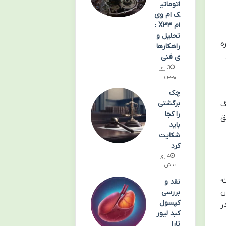
اتوماتی
ک ام وی
ام X۳۳ :
تحلیل و
ه
راهکارها
ی فنی
3 روز
پیش
چک
برگشتی
گ
را کجا
ق
باید
شکایت
کرد
4 روز
پیش
،
نقد و
ن
بررسی
کپسول
ر
کبد لیور
تارا