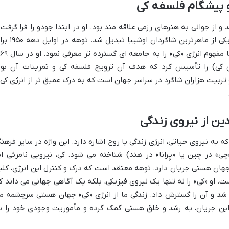
و پیشگام فلسفه کی
۱۹ در ژاپن متولد شد و از جوانی به هنرهای رزمی علاقه مند بود. او در ابتدا جودو را فرا گرفت
سپس به آیکیدو روی آورد و به سرعت به یکی از ماهرترین شاگردان اوشیبا 
تدریس آیکیدو به آمریکا سفر کرد و در آنجا مفهوم انرژی «کی» را به 
 کی) را تأسیس کرد که هدف آن ترویج فلسفه کی و تمرینات آن بود
بیت هزاران شاگرد در سراسر جهان است که به درک عمیق تر از انرژی کی 
ین از نیروی زندگی
 به نیروی حیاتی، انرژی زندگی یا روح اشاره دارد. این واژه در سایر فرهن
ی» در چین یا «پِرانا» در هند) شناخته می شود. کی، نیرویی نامرئی ام
هان هستی جریان دارد. توهه معتقد است که درک و کنترل این انرژی، کلی
. او «کی» را نه تنها یک نیروی فیزیکی، بلکه یک آگاهی جهانی می داند ک
شد و آن را گسترش داد. زندگی ما از انرژی «کی» جهان هستی سرچشمه م
ا این جریان، به رشد و خلق هستی کمک کرده و مأموریت وجودی خود را ب