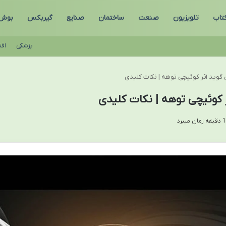
تاب
تلویزیون
صنعت
ساختمان
صنایع
گیربکس
بوش
پزشکی
اق
 گوید اثر کوئیچی توهه | نکات کلیدی
 کوئیچی توهه | نکات کلیدی