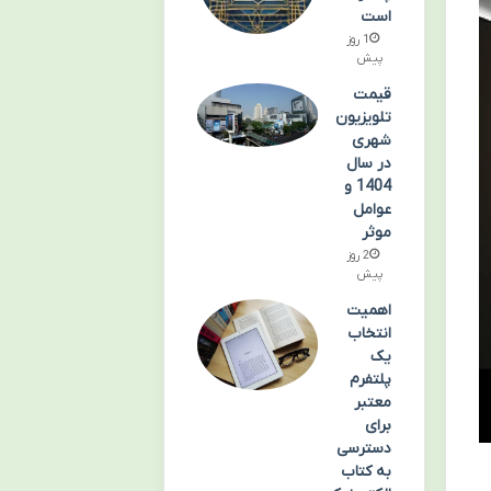
است
1 روز
پیش
قیمت
تلویزیون
شهری
در سال
1404 و
عوامل
موثر
2 روز
پیش
اهمیت
انتخاب
یک
پلتفرم
معتبر
برای
دسترسی
به کتاب