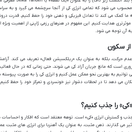
توهه نقطه خاصی در پایین شکم (حدوداً دو بند انگشت زیر ناف) را به عنوان «یک نقطه» یا nden
ن محسوب می شود که تمامی انرژی کی از آنجا سرچشمه می گیرد و به سراس
ه ما کمک می کند تا تعادل فیزیکی و ذهنی خود را حفظ کنیم، قدرت درون
 موثرتری هدایت کنیم. این مفهوم در هنرهای رزمی ژاپنی از اهمیت ویژه ا
به آن توجه می شود.
 عدم حرکت، بلکه به عنوان یک «ریلکسیشن فعال» تعریف می کند. آرام
ری است که مانع جریان آزاد کی می شوند، حتی زمانی که در حال فعالی
توانیم به بهترین نحو ممکن عمل کنیم و انرژی کی را به صورت پیوسته د
کان می دهد تا در لحظات دشوار نیز خونسردی و تمرکز خود را حفظ کنیم 
جذب و گسترش انرژی «کی» است. توهه معتقد است که افکار و احساسات م
أثیر می گذارند. ذهن مثبت، به عنوان یک آهنربا برای انرژی های مثبت عم