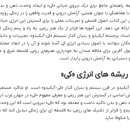
هه، راهنمای جامع برای درک نیروی حیاتی «کی» و ایجاد وحدت ذهن و بد
با هماهنگی با جهان هستی، آرامش درونی و قدرت واقعی را در زندگی روزمر
 این کتاب، اصول فلسفی و تمرینات عملی را برای گسترش این انرژی حیات
ه می دهد. این آموزه ها فراتر از یک هنر رزمی، به راه و رسم زندگی ا
 استاد برجسته آیکیدو و بنیان گذار سیستم «کی-آیکیدو»، تجربیات و دان
گان بتوانند با اصول بنیادی انرژی کی آشنا شوند و آن را در ابعاد مختل
حول آفرین برای علاقه مندان به خودیاری، هنرهای رزمی، فلسفه شرق و ه
 دستیابی به آرامش درونی پایدار است.
 ریشه های انرژی «کی»
آیکیدو در قرن بیستم و بنیان گذار «کی-آیکیدو» است. او شاگرد مستقی
نقش اساسی در گسترش این هنر رزمی و معرفی مفهوم «کی» در جهان غرب ایف
اد ذهن و بدن تاکید داشت و معتقد بود که «کی» نیرویی است که این وحد
دو را فراتر از تکنیک های رزمی، به فلسفه ای برای زندگی تبدیل کند که د
ا شکوفا سازد.