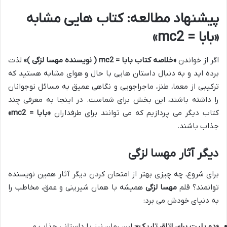
پیشنهاد مطالعه: کتاب هایی مشابه
«بابا = mc2»
اگر از خواندن
«خلاصه کتاب بابا = mc2 ( نویسنده مهسا لزگی )»
لذت
برده اید و به دنبال داستان هایی با حال و هوای مشابه هستید که
ترکیبی از معما، طنز، ماجراجویی و نگاهی عمیق به مسائل نوجوانان
را داشته باشند، این بخش برای شماست. در اینجا به معرفی چند
کتاب دیگر می پردازیم که می توانند برای طرفداران
«بابا = mc2»
جذاب باشند.
دیگر آثار مهسا لزگی
برای شروع، چه چیزی بهتر از امتحان کردن دیگر آثار همین نویسنده
توانمند؟ قلم
مهسا لزگی
همیشه با همان شیرینی و عمق، مخاطب را
به دنیای خودش می برد:
«دو بلیت برای اتاق تاریک»:
این رمان نیز با داستانی جذاب و