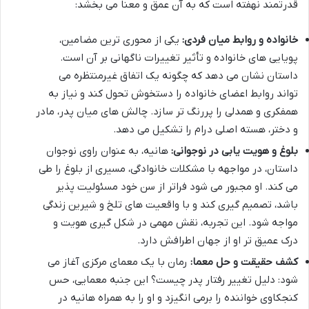
قدرتمند نهفته است که به آن عمق و معنا می بخشد:
خانواده و روابط میان فردی:
یکی از محوری ترین مضامین،
پویایی های خانواده و تأثیر تغییرات ناگهانی بر آن است.
داستان نشان می دهد که چگونه یک اتفاق غیرمنتظره می
تواند روابط اعضای خانواده را دستخوش تحول کند و نیاز به
همفکری و همدلی را پررنگ تر سازد. چالش های میان پدر، مادر
و دختر، هسته اصلی درام را تشکیل می دهد.
بلوغ و هویت یابی در نوجوانی:
هانیه، به عنوان راوی نوجوان
داستان، در مواجهه با مشکلات خانوادگی، مسیری از بلوغ را طی
می کند. او مجبور می شود فراتر از سن خود مسئولیت پذیر
باشد، تصمیم گیری کند و با واقعیت های تلخ و شیرین زندگی
مواجه شود. این تجربه، نقش مهمی در شکل گیری هویت و
درک عمیق تر او از جهان اطرافش دارد.
کشف حقیقت و حل معما:
رمان با یک معمای مرکزی آغاز می
شود: دلیل تغییر رفتار پدر چیست؟ این جنبه معمایی، حس
کنجکاوی خواننده را برمی انگیزد و او را به همراه هانیه در