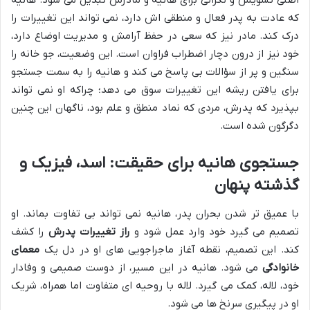
اصلی تشویش و نگرانی برای هانیه و مادرش تبدیل می شود. هانیه
که عادت به پدر فعال و منطقی اش دارد، نمی تواند این تغییرات را
درک کند. مادر نیز که سعی در حفظ آرامش و مدیریت اوضاع دارد،
خود نیز از درون دچار اضطراب فراوان است. این وضعیت، جو خانه را
سنگین و پر از سؤالات بی پاسخ می کند و هانیه را به سمت جستجو
برای یافتن ریشه این تغییرات سوق می دهد؛ چراکه او نمی تواند
بپذیرد که پدرش، مردی که نماد منطق و علم بود، ناگهان این چنین
دگرگون شده است.
جستجوی هانیه برای حقیقت: اسد، فیزیک و
گذشته پنهان
با عمیق تر شدن بحران پدر، هانیه نمی تواند بی تفاوت بماند. او
تصمیم می گیرد خود وارد عمل شود و
راز تغییرات پدرش
را کشف
کند. این تصمیم، نقطه آغاز ماجراجویی های او در دل یک
معمای
خانوادگی
می شود. هانیه در این مسیر، از دوست صمیمی و وفادار
خود، لاله، کمک می گیرد. لاله با روحیه ای متفاوت اما همراه، شریک
او در پیگیری سرنخ ها می شود.