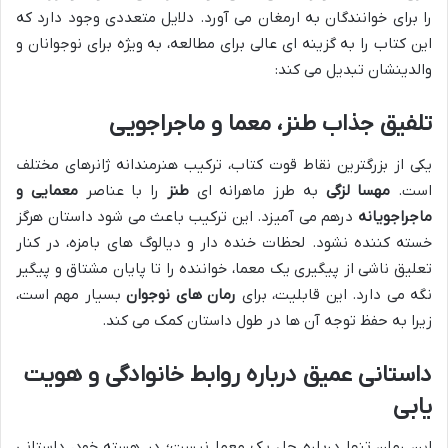
را برای خوانندگان به ارمغان می آورد. دلایل متعددی وجود دارد که
این کتاب را به گزینه ای عالی برای مطالعه، به ویژه برای نوجوانان و
والدینشان تبدیل می کند:
تلفیق جذاب طنز، معما و ماجراجویی
یکی از بزرگترین نقاط قوت کتاب، ترکیب هنرمندانه ژانرهای مختلف
است.
مهسا لزگی
به طرز ماهرانه ای
طنز
را با عناصر
معمایی و
ماجراجویانه
درهم می آمیزد. این ترکیب باعث می شود داستان هرگز
خسته کننده نشود. لحظات خنده دار و دیالوگ های بامزه، در کنار
تعلیق ناشی از پیگیری یک معما، خواننده را تا پایان مشتاق و پیگیر
نگه می دارد. این قابلیت، برای
رمان های نوجوان
بسیار مهم است،
زیرا به حفظ توجه آن ها در طول داستان کمک می کند.
داستانی عمیق درباره روابط خانوادگی و هویت
یابی
این رمان تنها درباره حل یک معما نیست؛ در هسته خود، داستانی