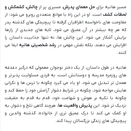
مسیر هانیه برای
حل معمای پدرش
، مسیری پر از
چالش، کشمکش و
لحظات کشف
است. او در این راه با موانع متعددی روبرو می شود؛ از
مقاومت های ناخواسته اطرافیان گرفته تا پیچیدگی های گذشته پدر
که هر چه بیشتر در آن عمیق می شود، لایه های جدیدی از رازها
برایش آشکار می شود. این چالش ها، نه تنها جذابیت داستان را
افزایش می دهند، بلکه نقش مهمی در
رشد شخصیتی هانیه
ایفا می
کنند.
هانیه در طول داستان، از یک دختر نوجوان معمولی که درگیر دغدغه
های روزمره مدرسه و دوستانش است، به فردی مسئولیت پذیرتر و
همدل تر تبدیل می شود. او یاد می گیرد چگونه با ترس ها و نگرانی
هایش مواجه شود، چگونه در شرایط دشوار آرامش خود را حفظ کند و
چگونه با تکیه بر هوش و شهامت خود، قدم به قدم به حقیقت
نزدیک تر شود. این
پذیرش واقعیت ها
، هرچند گاهی تلخ و دشوار، به
او کمک می کند تا درک عمیق تری از خانواده، گذشته والدین و
پیچیدگی های زندگی بزرگسالان پیدا کند.