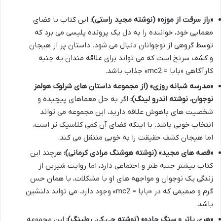
«راز سرقت از موزه» (نوشته مجید راستی):
این کتاب با فضای
معمایی خود، خواننده را به دل یک پرونده پلیسی می برد که
توسط گروهی از نوجوانان دنبال می شود. داستان پر از هیجان
و کشف سرنخ است که می تواند برای علاقه مندان به جنبه
کارآگاهی «بابا = mc2» جذاب باشد.
«مدرسه شبانه روزی» (از مجموعه داستان های شرلوک هولمز
نوجوان، نوشته اندرو لینگ):
اگر به حل معماهای پیچیده و
شخصیت های باهوش علاقه دارید، این مجموعه می تواند
انتخاب خوبی باشد. با اینکه فضای آن کمی کلاسیک تر است،
اما هیجان کشف حقیقت را به خوبی منتقل می کند.
«قصه های مجید» (نوشته هوشنگ مرادی کرمانی):
هرچند این
کتاب بیشتر جنبه طنز و اجتماعی دارد، اما روایت شیرین از
زندگی یک نوجوان و مواجهه های او با مشکلات، با همان حس
گرم و صمیمی که در «بابا = mc2» وجود دارد، می تواند دلنشین
باشد.
«هری پاتر و سنگ جادو» (نوشته جی.کی. رولینگ):
این مجموعه