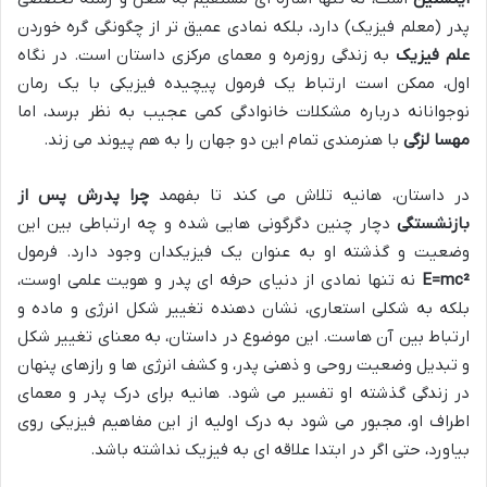
پدر (معلم فیزیک) دارد، بلکه نمادی عمیق تر از چگونگی گره خوردن
علم فیزیک
به زندگی روزمره و معمای مرکزی داستان است. در نگاه
اول، ممکن است ارتباط یک فرمول پیچیده فیزیکی با یک رمان
نوجوانانه درباره مشکلات خانوادگی کمی عجیب به نظر برسد، اما
مهسا لزگی
با هنرمندی تمام این دو جهان را به هم پیوند می زند.
در داستان، هانیه تلاش می کند تا بفهمد
چرا پدرش پس از
بازنشستگی
دچار چنین دگرگونی هایی شده و چه ارتباطی بین این
وضعیت و گذشته او به عنوان یک فیزیکدان وجود دارد. فرمول
E=mc²
نه تنها نمادی از دنیای حرفه ای پدر و هویت علمی اوست،
بلکه به شکلی استعاری، نشان دهنده تغییر شکل انرژی و ماده و
ارتباط بین آن هاست. این موضوع در داستان، به معنای تغییر شکل
و تبدیل وضعیت روحی و ذهنی پدر، و کشف انرژی ها و رازهای پنهان
در زندگی گذشته او تفسیر می شود. هانیه برای درک پدر و معمای
اطراف او، مجبور می شود به درک اولیه از این مفاهیم فیزیکی روی
بیاورد، حتی اگر در ابتدا علاقه ای به فیزیک نداشته باشد.