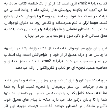
کتاب
«بابا = mc2»
اثری است که فراتر از یک
خلاصه کتاب
ساده، به
ما می آموزد که چگونه پیچیدگی های زندگی، علم و روابط انسانی می
توانند در هم تنیده شوند و داستانی پرمعنا و فراموش نشدنی را خلق
کنند.
مهسا لزگی
با قلم هنرمندانه و نگاهی ژرف به دنیای نوجوانان،
نه تنها یک
داستان معمایی و ماجراجویانه
را روایت می کند، بلکه به
عمق مسائل خانوادگی، بلوغ و هویت یابی نیز می پردازد.
این رمان برای هر نوجوانی که به دنبال کشف رازها، رشد در مواجهه
با چالش ها و درک عمیق تر از خود و اطرافیانش است، یک انتخاب
بی نظیر محسوب می شود.
«بابا = mc2»
با ترکیب طنز، تعلیق و
مفاهیم علمی، تجربه ای خواندنی و فکربرانگیز را ارائه می دهد.
برای اینکه خودتان را غرق در دنیای پر رمز و راز هانیه و پدرش کنید
و تمام جزئیات این سفر پرهیجان را تجربه کنید، قویاً به شما
مطالعه نسخه کامل کتاب
را توصیه می کنیم. این داستان نه تنها
شما را تا پایان درگیر نگه می دارد، بلکه با پیام های عمیق خود،
تأثیری ماندگار بر ذهنتان خواهد گذاشت. فرصت تجربه این اثر