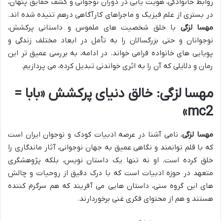
روابط خانوادگی، هویت یابی در دوران نوجوانی و کشف حقایق پنهان،
در بستری از علم فیزیک و ماجراهای کارآگاهی درهم تنیده شده اند.
مهسا لزگی
با خلق شخصیت های ملموس و داستانی پرکشش،
نوجوانان و حتی بزرگسالان را به تأمل در ابعاد مختلف زندگی و
پویایی های خانواده فرامی خواند. در ادامه، به بررسی عمیق تر این
رمان و دلایلی که آن را به اثری خواندنی تبدیل کرده، می پردازیم.
مهسا لزگی: خالق دنیای پرکشش «بابا =
mc2»
مهسا لزگی
، نامی آشنا در عرصه ادبیات کودک و نوجوان ایران است
که با قلم توانمند و نگاهی عمیق به جهان نوجوانی، آثار ماندگاری را
خلق کرده است. او نه تنها یک داستان نویس، بلکه پژوهشگری
متعهد در حوزه ادبیات است که با درک دقیق از روحیات و چالش
های این گروه سنی، داستان هایی می آفریند که هم سرگرم کننده
هستند و هم از محتوای فکری غنی برخوردارند.