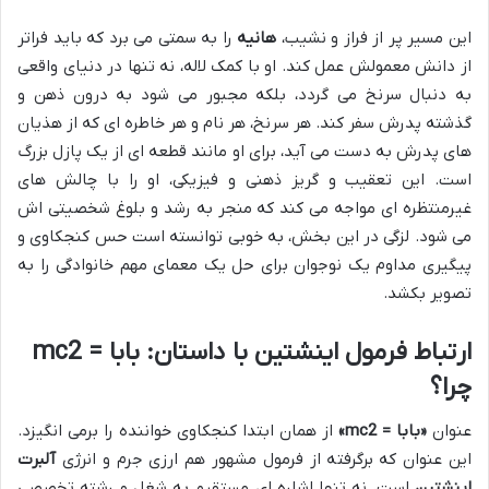
این مسیر پر از فراز و نشیب،
هانیه
را به سمتی می برد که باید فراتر
از دانش معمولش عمل کند. او با کمک لاله، نه تنها در دنیای واقعی
به دنبال سرنخ می گردد، بلکه مجبور می شود به درون ذهن و
گذشته پدرش سفر کند. هر سرنخ، هر نام و هر خاطره ای که از هذیان
های پدرش به دست می آید، برای او مانند قطعه ای از یک پازل بزرگ
است. این تعقیب و گریز ذهنی و فیزیکی، او را با چالش های
غیرمنتظره ای مواجه می کند که منجر به رشد و بلوغ شخصیتی اش
می شود. لزگی در این بخش، به خوبی توانسته است حس کنجکاوی و
پیگیری مداوم یک نوجوان برای حل یک معمای مهم خانوادگی را به
تصویر بکشد.
ارتباط فرمول اینشتین با داستان: بابا = mc2
چرا؟
عنوان
«بابا = mc2»
از همان ابتدا کنجکاوی خواننده را برمی انگیزد.
این عنوان که برگرفته از فرمول مشهور هم ارزی جرم و انرژی
آلبرت
اینشتین
است، نه تنها اشاره ای مستقیم به شغل و رشته تخصصی