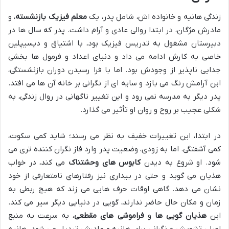
زندگی هانیه و خانواده اش، شامل پدر، یک
معلم فیزیک بازنشسته
، و
مادرش مژگان، در ابتدا روالی عادی و آرام داشت. پدر که سال ها در
دبیرستان مشغول به تدریس فیزیک بود، با اشتیاق و دیسیپلین
خاصی به کارش ادامه می داد و دنیای اعداد و فرمول ها بخشی
جدایی ناپذیر از وجودش بود. اما با فرا رسیدن دوران بازنشستگی،
این آرامش رنگ می بازد و سایه ای از نگرانی بر خانه آن ها می افتد.
پدر دیگر به مدرسه نمی رود و این تغییر ناگهانی در روال زندگی، به
شکلی عجیب بر روح و روان او تأثیر می گذارد.
در ابتدا، این تغییرات خفیف به نظر می رسند؛ شاید کمی سکوت،
کمی آشفتگی. اما به زودی، وضعیت پدر وارد فاز نگران کننده تری می
شود. او شروع به دیدن
کابوس های وحشتناک
می کند، در خواب
هذیان می گوید و حتی در بیداری نیز رفتارهای نامتعارفی از خود
نشان می دهد. گاهی اوقات حرف هایی می زند که هیچ ربطی به
زمان و مکان حال حاضر ندارند، گویی در دنیایی دیگر سیر می کند.
این
هذیان گویی ها
و
فراموشی های مقطعی
، به سرعت به منبع