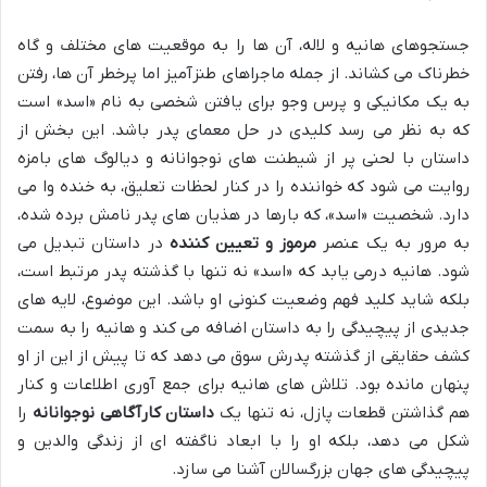
جستجوهای هانیه و لاله، آن ها را به موقعیت های مختلف و گاه
خطرناک می کشاند. از جمله ماجراهای طنزآمیز اما پرخطر آن ها، رفتن
به یک مکانیکی و پرس وجو برای یافتن شخصی به نام «اسد» است
که به نظر می رسد کلیدی در حل معمای پدر باشد. این بخش از
داستان با لحنی پر از شیطنت های نوجوانانه و دیالوگ های بامزه
روایت می شود که خواننده را در کنار لحظات تعلیق، به خنده وا می
دارد. شخصیت «اسد»، که بارها در هذیان های پدر نامش برده شده،
به مرور به یک عنصر
مرموز و تعیین کننده
در داستان تبدیل می
شود. هانیه درمی یابد که «اسد» نه تنها با گذشته پدر مرتبط است،
بلکه شاید کلید فهم وضعیت کنونی او باشد. این موضوع، لایه های
جدیدی از پیچیدگی را به داستان اضافه می کند و هانیه را به سمت
کشف حقایقی از گذشته پدرش سوق می دهد که تا پیش از این از او
پنهان مانده بود. تلاش های هانیه برای جمع آوری اطلاعات و کنار
هم گذاشتن قطعات پازل، نه تنها یک
داستان کارآگاهی نوجوانانه
را
شکل می دهد، بلکه او را با ابعاد ناگفته ای از زندگی والدین و
پیچیدگی های جهان بزرگسالان آشنا می سازد.