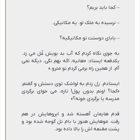
– کجا باید بریم؟
– نرسیده به ملک لو. یه مکانیکی.
– بابای دوستت تو مکانیکیه؟
به جوی نگاه کردم که آب بد بویش غُل می زد.
یکدفعه ایستاد: «هانیه، اگه بهم نگی، دیگه نمی
آم. از همین راه برمی گردم تو مترو.»
ایستادم. زل زدم به لواشک توی دستش و گفتم:
«کجا؟ اونم بدون پول! تازه، می خوای برگردی
مدرسه یا برگردی خونه؟»
قدم هایمان آهسته شد و ابروهایش در هم
رفت. موهایش هنوز با بام تل گوجه شده بود و
پشت مقنعه اش را بالا داده بود.