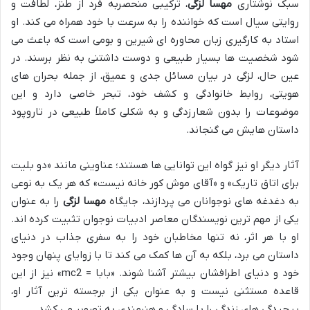
سبک نوشتاری
مهسا لزگی
، ترکیبی منحصربه فرد از طنز، لطافت و
روایتی سیال است که خواننده را به سرعت با خود همراه می کند. او
استاد به کارگیری زبان محاوره ای شیرین و بومی است که باعث می
شود شخصیت ها بسیار طبیعی و دوست داشتنی به نظر برسند. در
عین حال، لزگی در بیان مسائل جدی و عمیق، از جمله بحران های
هویتی، روابط خانوادگی و کشف خود، تبحر خاصی دارد و این
موضوعات را بدون شعارزدگی و به شکلی کاملاً طبیعی در تاروپود
داستان هایش می گنجاند.
آثار دیگر او نیز گواه این توانایی ها هستند؛ عناوینی مانند «دو بلیت
برای اتاق تاریک» و «آقای موش کور خانه نیست» که هر یک به نوعی
به دغدغه های نوجوانان می پردازند، جایگاه
مهسا لزگی
را به عنوان
یکی از مهم ترین نویسندگان معاصر ادبیات نوجوان تثبیت کرده اند.
او با هر اثر، نه تنها مخاطبان خود را به سفری جذاب در دنیای
داستان می برد، بلکه به آن ها کمک می کند تا با زوایای پنهان وجود
خود و دنیای اطرافشان بیشتر آشنا شوند. «بابا = mc2» نیز از این
قاعده مستثنی نیست و به عنوان یکی از برجسته ترین آثار او،
پیچیدگی های زندگی را با سادگی و هنرمندی به تصویر می کشد.