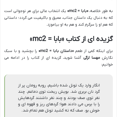
به طور خلاصه،
«بابا = mc2»
یک انتخاب عالی برای هر نوجوانی است
که به دنبال یک داستان جذاب، عمیق و باکیفیت می گردد؛ داستانی
که هم او را سرگرم کند و هم به او بیاموزد.
گزیده ای از کتاب «بابا = mc2»
برای اینکه کمی از طعم
«داستان بابا = mc2»
را بچشید و با سبک
نگارش
مهسا لزگی
آشنا شوید، گزیده ای از کتاب را در ادامه می
خوانیم:
انگار وارد یک تونل شده باشیم، روبه رومان پر از
گرد نان بربری شد. بویش ریخت توی دماغم. چند
نفر توی صف بودند و چند نفر داشتند گردهایش
را با برس می دادند هوا؛ گردهای ریز و قهوه ای و
خوش بو. صف که ته کشید تونل هم تمام شد.