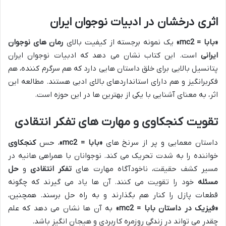
اثری درخشان در ادبیات نوجوان ایران
«بابا = mc2»
یک نمونه برجسته از کیفیت بالای
رمان های نوجوان
ایرانی
است. این کتاب نشان می دهد که ادبیات نوجوان ایران
پتانسیل بالایی برای خلق داستان هایی دارد که هم سرگرم کننده، هم
فکربرانگیز و هم دارای استانداردهای بالای ادبی هستند. مطالعه این
اثر، به معنای آشنایی با یکی از بهترین ها در این حوزه است.
تقویت کنجکاوی و مهارت های تفکر انتقادی
داستان معمایی و پر از سرنخ های
«بابا = mc2»
، حس
کنجکاوی
خواننده را به شدت تحریک می کند. نوجوانان با همراهی هانیه در
مسیر کشف حقیقت، ناخودآگاه مهارت های
تفکر انتقادی
و
حل
مسئله
خود را تقویت می کنند. آن ها یاد می گیرند که چگونه
قطعات پازل را کنار هم بگذارند و به راه حل برسند. همچنین،
«فیزیک در داستان بابا = mc2»
به آن ها نشان می دهد که علم
چقدر می تواند در زندگی روزمره کاربردی و هیجان انگیز باشد.