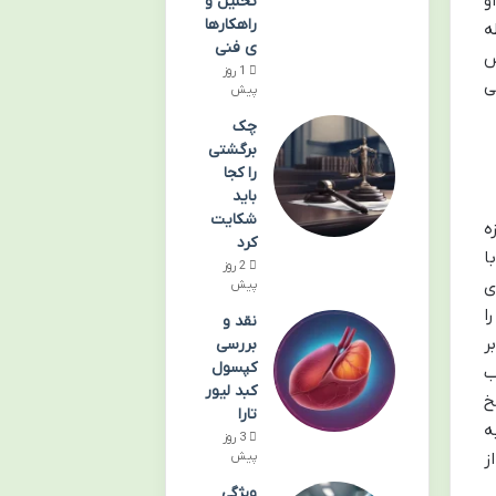
و
تحلیل و
راهکارها
ه
ی فنی
س
1 روز
ی
پیش
چک
برگشتی
را کجا
باید
شکایت
ه
کرد
ا
2 روز
ی
پیش
ا
نقد و
ر
بررسی
کپسول
ب
کبد لیور
خ
تارا
ه
3 روز
ز
پیش
ویژگی