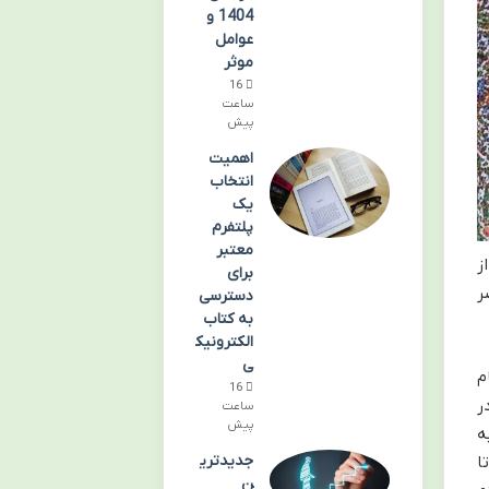
1404 و
عوامل
موثر
16
ساعت
پیش
اهمیت
انتخاب
یک
پلتفرم
معتبر
ز
برای
ر
دسترسی
به کتاب
الکترونیک
ی
م
16
ر
ساعت
پیش
ه
جدیدتری
ا
ن