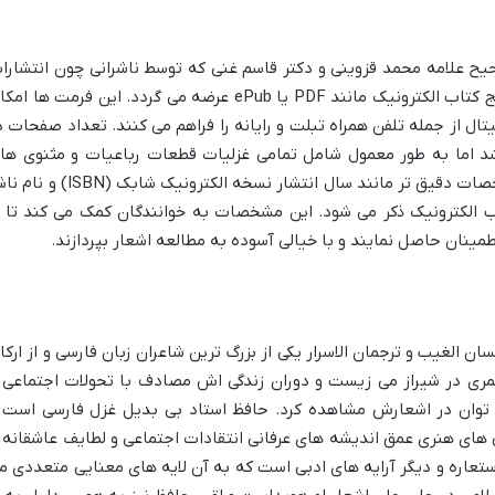
ح علامه محمد قزوینی و دکتر قاسم غنی که توسط ناشرانی چون انتشارا
شبگیر منتشر شده معمولاً در فرمت های رایج کتاب الکترونیک مانند PDF یا ePub عرضه می گردد. این فرمت ها 
ال از جمله تلفن همراه تبلت و رایانه را فراهم می کنند. تعداد صفحات د
اما به طور معمول شامل تمامی غزلیات قطعات رباعیات و مثنوی ها
منسوب به حافظ در این تصحیح است. مشخصات دقیق تر مانند سال انتشار نسخه الکترونیک شابک (N
ب الکترونیک ذکر می شود. این مشخصات به خوانندگان کمک می کند تا ا
مینان حاصل نمایند و با خیالی آسوده به مطالعه اشعار بپردازند.
الغیب و ترجمان الاسرار یکی از بزرگ ترین شاعران زبان فارسی و از ارکا
ی در شیراز می زیست و دوران زندگی اش مصادف با تحولات اجتماعی 
ی توان در اشعارش مشاهده کرد. حافظ استاد بی بدیل غزل فارسی است 
های هنری عمق اندیشه های عرفانی انتقادات اجتماعی و لطایف عاشقانه ر
استعاره و دیگر آرایه های ادبی است که به آن لایه های معنایی متعددی م