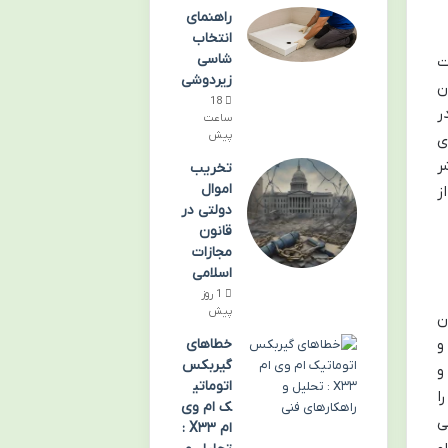
راهنمای
انتخاب
شاسی
ت
زیردوشی
امکان
18
ر
ساعت
پیش
ی
ISB) و نام ناشر
تخریب
اموال
ز
دولتی در
قانون
مجازات
اسلامی
1 روز
پیش
ن
خطاهای
و
گیربکس
و
اتوماتی
ا
ک ام وی
ی
ام X۳۳ :