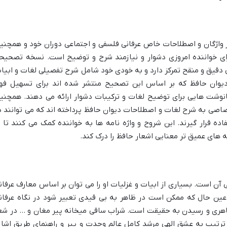
ز واژگان و اصطلاحات خاص عرفانی فلسفی و اجتماعی دوران خود و همچنی
برای خواننده امروزی دشوار و نیازمند شرح و توضیح است. نسخه تصحیح
تنی دقیق و منقح تمرکز دارد و به خودی خود شامل شرح تفصیلی لغات و ابیا
دیوان حافظ که بر اساس این تصحیح منتشر شده اند برای تسهیل فه
 پانوشت هایی برای توضیح لغات و ترکیبات دشوار ارائه می دهند. همچنی
اصی به شرح لغات و اصطلاحات دیوان حافظ پرداخته اند که می توانند د
ده قرار گیرند. این شروح و واژه نامه ها به خواننده کمک می کنند تا ب
ه های عمیق تر معنایی اشعار حافظ را درک کند.
 آن است. بسیاری از ابیات و غزلیات او را می توان بر اساس معارف عرفان
ر عین حال که ممکن است در ظاهر به بی قیدی تعبیر شود در نگاه عرفان
 ظاهری و رسیدن به حقیقت است. شراب ساقی میخانه پیر مغان و … در شع
ترتیب به عشق الهی مرشد کامل عالم وحدت و پیر و راهنمای طریق اشار