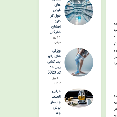
های
قرص
فول کر
دارو
ن
افشان
ی
شایگان
ت
3 روز
پیش
م
ن
ویژگی
های زانو
ر
بند کشی
ا
پین مد
کد 5023
4 روز
پیش
خرابی
ی
المنت
ی
چایساز
بوش
ر
چه
ه