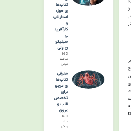
م
کتاب‌ها
و
ی حوزه
ر
استارتاپ
ر
و
کارآفرین
ی
سیلیکو
ن ولی
16
ساعت
ر
پیش
ح
معرفی
ن
کتاب‌ها
ی
ی مرجع
ت
برای
تخصص
ت
قلب و
ه
عروق
ا
16
ساعت
پیش