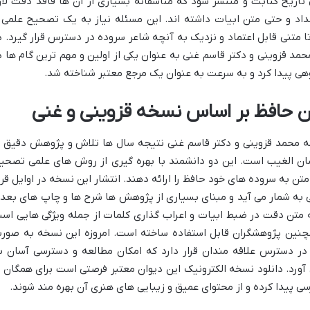
اریخ کتابت و منتشر شود که متاسفانه بسیاری از آن ها فاقد دقت لاز
اد و حتی متن ابیات داشته اند. این مسئله نیاز به یک تصحیح علمی 
متنی قابل اعتماد و نزدیک به آنچه شاعر سروده در دسترس قرار گیرد. د
 قزوینی و دکتر قاسم غنی به عنوان یکی از اولین و مهم ترین گام ها د
وهی پیدا کرد و به سرعت به عنوان یک مرجع معتبر شناخته شد.
ان حافظ بر اساس نسخه قزوینی و غنی
محمد قزوینی و دکتر قاسم غنی نتیجه سال ها تلاش و پژوهش دقیق ب
ان الغیب است. این دو دانشمند با بهره گیری از روش های علمی تصحی
تن به سروده های خود حافظ را ارائه دهند. انتشار این نسخه در اوایل قر
به شمار می آید و مبنای بسیاری از پژوهش ها شرح ها و چاپ های بعد
ئه متن دقت در ضبط ابیات و اعراب گذاری کلمات از جمله ویژگی هایی اس
مچنین پژوهشگران قابل استفاده ساخته است. امروزه این نسخه به صور
در دسترس علاقه مندان قرار دارد که امکان مطالعه و دسترسی آسان ب
 آورد. دانلود نسخه الکترونیک این دیوان معتبر فرصتی است برای همگان ت
ی پیدا کرده و از محتوای عمیق و زیبایی های هنری آن بهره مند شوند.