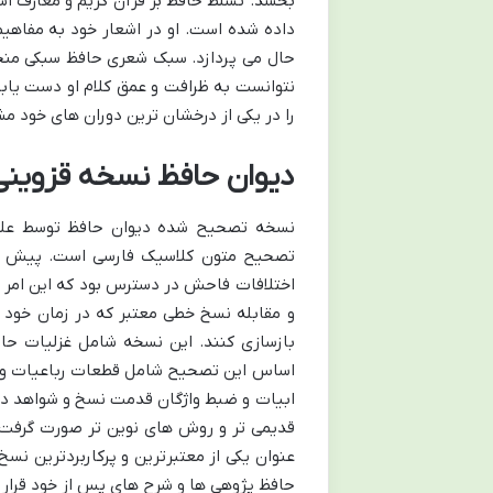
بخشد. تسلط حافظ بر قرآن کریم و معارف اس
داده شده است. او در اشعار خود به مفاهیم
حال می پردازد. سبک شعری حافظ سبکی منحص
نتوانست به ظرافت و عمق کلام او دست یابد.
را در یکی از درخشان ترین دوران های خود مش
دیوان حافظ نسخه قزوینی
نسخه تصحیح شده دیوان حافظ توسط علام
تصحیح متون کلاسیک فارسی است. پیش از
اختلافات فاحش در دسترس بود که این امر م
و مقابله نسخ خطی معتبر که در زمان خود 
بازسازی کنند. این نسخه شامل غزلیات ح
اساس این تصحیح شامل قطعات رباعیات و مث
ابیات و ضبط واژگان قدمت نسخ و شواهد در
قدیمی تر و روش های نوین تر صورت گرفت 
عنوان یکی از معتبرترین و پرکاربردترین نس
حافظ پژوهی ها و شرح های پس از خود قرار 