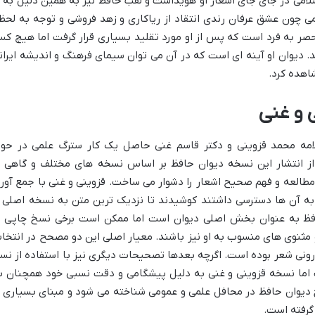
لامی در جای جای اشعار او هویداست و لقب حافظ نیز به همین دلیل به ا
ی چون عشق عرفان رندی انتقاد از ریاکاری و زهد فروشی و توجه به لحظ
ر به فرد است که پس از او مورد تقلید بسیاری قرار گرفت اما هیچ ک
 دیوان او آینه ای است که در آن می توان سیمای فرهنگ و اندیشه ایران
اهده کرد.
 و غنی
ه محمد قزوینی و دکتر قاسم غنی حاصل یک کار سترگ علمی در حوز
 انتشار این نسخه دیوان حافظ بر اساس نسخه های مختلف و گاهی ب
طالعه و فهم صحیح اشعار را دشوار می ساخت. قزوینی و غنی با جمع آور
به آن ها دسترسی داشتند کوشیدند تا نزدیک ترین متن به نسخه اصلی ر
افظ به عنوان بخش اصلی دیوان است اما ممکن است برخی نسخ چاپی ب
نوی های منسوب به او نیز باشند. معیار اصلی این دو مصحح در انتخا
ونی شعر بوده است. اگرچه بعدها تصحیحات دیگری نیز با استفاده از نس
اما نسخه قزوینی و غنی به دلیل پیشگامی و دقت نسبی خود همچنان ب
خ دیوان حافظ در محافل علمی و عمومی شناخته می شود و مبنای بسیاری ا
گرفته است.