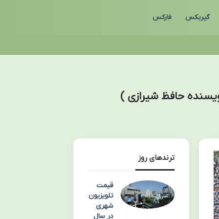
گیربکس
فارکس
یسنده حافظ شیرازی )
ترندهای روز
قیمت
تلویزیون
شهری
در سال