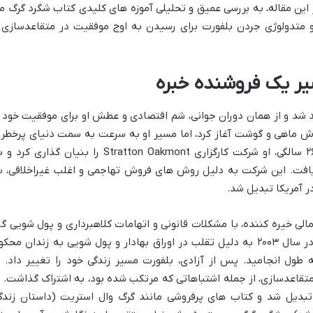
 این مقاله، به بررسی عمیق و تحلیلی آموزه های کلیدی کتاب شگرد گرگ م
ه و متدولوژی جردن بلفورت برای رسیدن به اوج موفقیت در متقاعدسازی 
یر یک فروشنده خبره
۱۹۶ در نیویورک متولد شد و از همان دوران جوانی، شم اقتصادی و عطش او برای موفقیت خود 
روش ماهی و گوشت آغاز کرد، اما مسیر او به سرعت به سمت دنیای پرخطر 
پردرآمد وال استریت متمایل شد. در سن ۲۶ سالگی، او شرکت کارگزاری Stratton Oakmont را بنیان گذاری ک
ت. این شرکت به دلیل روش های فروش تهاجمی و اغلب غیراخلاقی، ب
در آمریکا تبدیل شد.
لی خیره کننده، با مشکلات قانونی و اتهامات کلاهبرداری و پول شویی گر
خورد. در نهایت، او در سال ۱۹۹۸ دستگیر و در سال ۲۰۰۳ به دلیل تقلب در اوراق بهادار و پول شویی به زندان مح
محکومیت او به مدت ۲۲ ماه به طول انجامید. پس از آزادی، بلفورت مسیر زندگی خود را تغییر داد. 
تقاعدسازی، از جمله اشتباهاتی که مرتکب شده بود، به اشتراک گذاشت. ا
بدیل شد و کتاب های پرفروشی مانند گرگ وال استریت (داستان زندگ