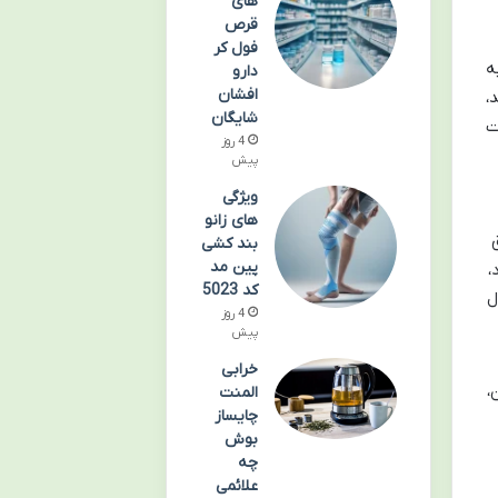
های
قرص
فول کر
ه
دارو
افشان
یف می کند،
شایگان
موفقیت
4 روز
پیش
ویژگی
های زانو
بند کشی
پین مد
،
کد 5023
ل
4 روز
پیش
خرابی
،
المنت
چایساز
بوش
چه
علائمی