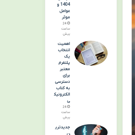
1404 و
عوامل
موثر
24
ساعت
پیش
اهمیت
انتخاب
یک
پلتفرم
معتبر
برای
دسترسی
به کتاب
الکترونیک
ی
24
ساعت
پیش
جدیدتری
ن