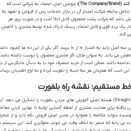
The Co):
سومین اصل، اعتماد به شرکتی است که
شامل سابقه شرکت، اعتبار آن در بازار، خدمات پس از فروش، و تعهد به
ن باشد که شرکت پشت محصول، قابل اتکا است و در صورت بروز هر
 داد. یک برند قوی و قابل اعتماد، ریسک ادراک شده توسط مشتری را کاهش
ی کند.
جردن بلفورت تأکید می کند که هر یک از این سه اصل باید به امتیاز ۱۰ از ۱۰ برسد. اگر یکی از این ده ها کمبود د
هش می یابد. به عنوان مثال، اگر مشتری محصول را دوست داشته باشد 
د نداشته باشد، ممکن است از خرید منصرف شود یا به دنبال جایگزینی از ی
 این است که همزمان هر سه جنبه را تقویت کرده و به اوج اطمینان برساند
 مستقیم: نقشه راه بلفورت
سیستم فروش خط مستقیم (Straight Line System) هسته اصلی آموزش های جردن بلفورت را تشکیل می دهد. ا
ن یافته برای هدایت مشتری از لحظه آشنایی اولیه تا نهایی کردن معامل
ده بتواند مکالمه را همواره در مسیر اصلی فروش نگه دارد و از منحر
بی پایه که منجر به اتلاف وقت می شوند، جلوگیری کند. این سیستم ب
ی، مشتریان واجد شرایط را شناسایی کرده و آن ها را به سمت تصمیم گیر