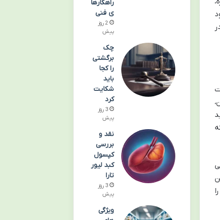
،
راهکارها
ی فنی
د
2 روز
ر
پیش
چک
برگشتی
را کجا
باید
شکایت
ت
کرد
،
3 روز
د
پیش
ه
نقد و
بررسی
کپسول
کبد لیور
ی
تارا
ن
3 روز
ا
پیش
ویژگی