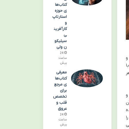
کتاب‌ها
ی حوزه
استارتاپ
و
کارآفرین
ی
سیلیکو
ن ولی
24
و
ساعت
پیش
ا
معرفی
ر
کتاب‌ها
ی مرجع
برای
و
تخصص
ن
قلب و
عروق
ه
24
ا
ساعت
ی
پیش