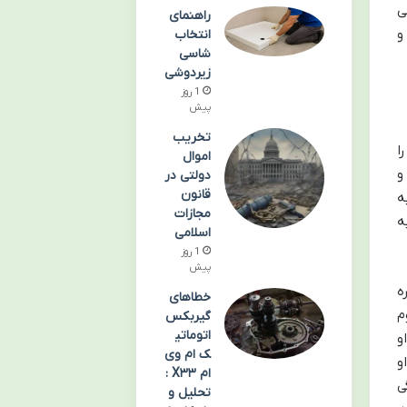
ی
راهنمای
و
انتخاب
شاسی
زیردوشی
1 روز
پیش
تخریب
را
اموال
و
دولتی در
قانون
رد و به
مجازات
ه
اسلامی
1 روز
پیش
ه
خطاهای
کوم
گیربکس
اتوماتی
او
ک ام وی
و
ام X۳۳ :
ی
تحلیل و