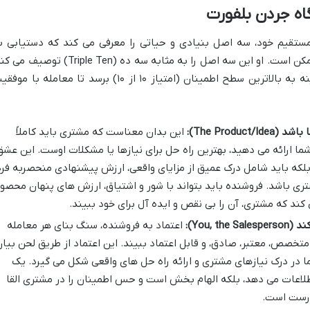
اه جردن بلفورت
قیم خود، سه اصل بنیادی و حیاتی را معرفی می کند که دستیابی ب
موفقیت در فروش بدون رعایت آن ها غیرممکن است. او این سه اصل را به مثابه سه ده (Triple Ten) توص
به این معنا که مشتری باید در هر سه زمینه به بالاترین سطح اطمینان (امتیاز ۱۰ از ۱۰) برسد تا معامله با 
The Pro):
این بدان معناست که مشتری باید کاملاً
ا ارائه می دهید، بهترین راه حل برای نیازها یا مشکلات اوست. این عشق
لکه باید شامل درک عمیق از مزایای واقعی، ارزش پیشنهادی منحصربه فرد
تری باشد. فروشنده باید بتواند با شور و اشتیاق، ارزش های پنهان محصو
ی کند که مشتری، آن را بی نقص و ایده آل برای خود ببیند.
You, ):
اعتماد به فروشنده، سنگ بنای هر معامله
تخصص، معتبر، صادق، و قابل اعتماد ببیند. این اعتماد از طریق لحن بیان
ا در درک نیازهای مشتری و ارائه راه حل های واقعی شکل می گیرد. یک
لاعات می دهد، بلکه الهام بخش است و حس اطمینان را در مشتری القا
درست است.