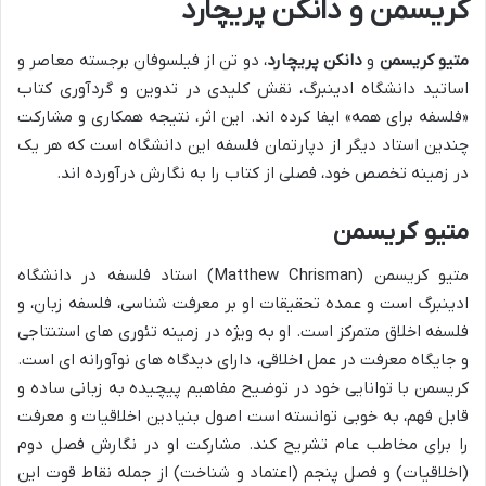
کریسمن و دانکن پریچارد
متیو کریسمن
و
دانکن پریچارد
، دو تن از فیلسوفان برجسته معاصر و
اساتید دانشگاه ادینبرگ، نقش کلیدی در تدوین و گردآوری کتاب
«فلسفه برای همه» ایفا کرده اند. این اثر، نتیجه همکاری و مشارکت
چندین استاد دیگر از دپارتمان فلسفه این دانشگاه است که هر یک
در زمینه تخصص خود، فصلی از کتاب را به نگارش درآورده اند.
متیو کریسمن
متیو کریسمن (Matthew Chrisman) استاد فلسفه در دانشگاه
ادینبرگ است و عمده تحقیقات او بر معرفت شناسی، فلسفه زبان، و
فلسفه اخلاق متمرکز است. او به ویژه در زمینه تئوری های استنتاجی
و جایگاه معرفت در عمل اخلاقی، دارای دیدگاه های نوآورانه ای است.
کریسمن با توانایی خود در توضیح مفاهیم پیچیده به زبانی ساده و
قابل فهم، به خوبی توانسته است اصول بنیادین اخلاقیات و معرفت
را برای مخاطب عام تشریح کند. مشارکت او در نگارش فصل دوم
(اخلاقیات) و فصل پنجم (اعتماد و شناخت) از جمله نقاط قوت این