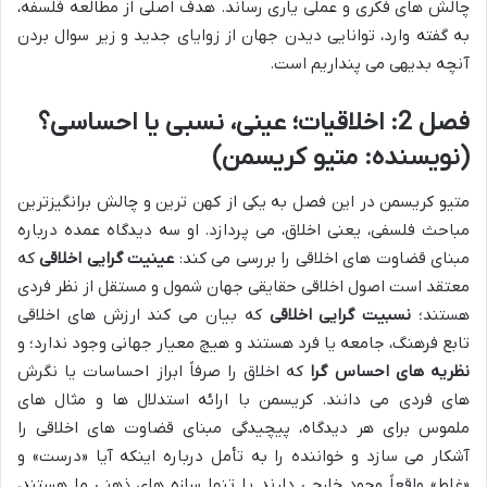
چالش های فکری و عملی یاری رساند. هدف اصلی از مطالعه فلسفه،
به گفته وارد، توانایی دیدن جهان از زوایای جدید و زیر سوال بردن
آنچه بدیهی می پنداریم است.
فصل 2: اخلاقیات؛ عینی، نسبی یا احساسی؟
(نویسنده: متیو کریسمن)
متیو کریسمن در این فصل به یکی از کهن ترین و چالش برانگیزترین
مباحث فلسفی، یعنی اخلاق، می پردازد. او سه دیدگاه عمده درباره
مبنای قضاوت های اخلاقی را بررسی می کند:
عینیت گرایی اخلاقی
که
معتقد است اصول اخلاقی حقایقی جهان شمول و مستقل از نظر فردی
هستند؛
نسبیت گرایی اخلاقی
که بیان می کند ارزش های اخلاقی
تابع فرهنگ، جامعه یا فرد هستند و هیچ معیار جهانی وجود ندارد؛ و
نظریه های احساس گرا
که اخلاق را صرفاً ابراز احساسات یا نگرش
های فردی می دانند. کریسمن با ارائه استدلال ها و مثال های
ملموس برای هر دیدگاه، پیچیدگی مبنای قضاوت های اخلاقی را
آشکار می سازد و خواننده را به تأمل درباره اینکه آیا «درست» و
«غلط» واقعاً وجود خارجی دارند یا تنها سازه های ذهنی ما هستند،