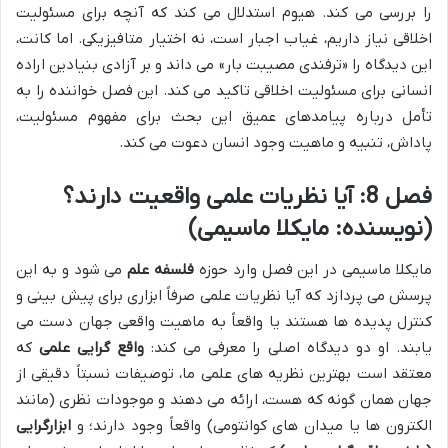
را بررسی می کند. هیوم استدلال می کند که آنچه برای مسئولیت
اخلاقی نیاز داریم، غیاب اجبار است، نه اختیار متافیزیکی. اما کانت،
این دیدگاه را «ترفندی مصیبت بار» می داند و بر آزادی بنیادین اراده
انسانی برای مسئولیت اخلاقی تاکید می کند. این فصل خواننده را به
تأمل درباره پیامدهای عمیق این بحث برای مفهوم مسئولیت،
پاداش، تنبیه و ماهیت وجود انسان دعوت می کند.
فصل 8: آیا نظریات علمی واقعیت دارند؟
(نویسنده: مایکلا ماسیمی)
مایکلا ماسیمی در این فصل وارد حوزه
فلسفه علم
می شود و به این
پرسش می پردازد که آیا نظریات علمی صرفاً ابزاری برای پیش بینی و
کنترل پدیده ها هستند یا واقعاً به ماهیت واقعی جهان دست می
یابند. او دو دیدگاه اصلی را معرفی می کند:
واقع گرایی علمی
که
معتقد است بهترین نظریه های علمی ما، توصیفات نسبتاً دقیقی از
جهان همان گونه که هست، ارائه می دهند و موجودات نظری (مانند
الکترون ها یا میدان های کوانتومی) واقعاً وجود دارند؛ و
ابزارگرایی