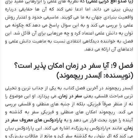
(یا ضدو اقع گرایی علمی)
که نظریه های علمی را ابزارهایی مفید برای
پیش بینی می داند، اما ادعا نمی کند که آن ها حقایقی درباره
واقعیت بنیادی جهان به ما می گویند. ماسیمی حدود و اعتبار روش
علمی را بررسی می کند و به این سوال پاسخ می دهد که چگونه می
توان به دانش علمی اعتماد کرد و چه مرزهایی برای آن قائل شد. این
فصل، به خواننده دیدگاهی انتقادی نسبت به ماهیت دانش علمی و
ادعاهای آن ارائه می دهد.
فصل 9: آیا سفر در زمان امکان پذیر است؟
(نویسنده: اَلِسدر ریچموند)
اَلِسدر ریچموند در آخرین فصل کتاب، به یکی از جذاب ترین و تخیلی
ترین مباحث فلسفی، یعنی
سفر در زمان
، می پردازد. او این موضوع را
نه از منظر صرفاً فیزیکی، بلکه از جنبه های منطقی و فلسفی بررسی
می کند. ریچموند امکان های منطقی و فیزیکی سفر به گذشته و
آینده را مورد بحث قرار می دهد و به
پارادوکس های معروف سفر در
زمان
، مانند «پارادوکس پدربزرگ»، اشاره می کند. این پارادوکس بیان
می کند که اگر بتوان به گذشته سفر کرد و مانع از ملاقات پدربزرگ و