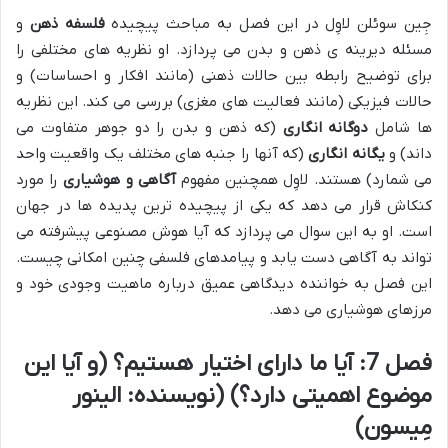
جِین سوئلن لاوِل در این فصل به مباحث پیچیده
فلسفه ذهن
و
مسئله دیرینه ی ذهن و بدن می پردازد. او نظریه های مختلفی را
برای توضیح رابطه بین حالات ذهنی (مانند افکار و احساسات) و
حالات فیزیکی (مانند فعالیت های مغزی) بررسی می کند. این نظریه
ها شامل
دوگانه انگاری
(که ذهن و بدن را دو جوهر متفاوت می
داند) و
یگانه انگاری
(که آنها را جنبه های مختلف یک واقعیت واحد
می شمارد) هستند. لاوِل همچنین مفهوم
آگاهی و هوشیاری
را مورد
کنکاش قرار می دهد که یکی از پیچیده ترین پدیده ها در جهان
است. او به این سوال می پردازد که آیا هوش مصنوعی پیشرفته می
تواند به آگاهی دست یابد و پیامدهای فلسفی چنین امکانی چیست.
این فصل به خواننده دیدگاهی عمیق درباره ماهیت وجودی خود و
مرزهای هوشیاری می دهد.
فصل 7: آیا ما دارای اختیار هستیم؟ (و آیا این
موضوع اهمیتی دارد؟) (نویسنده: الینور
مِیسون)