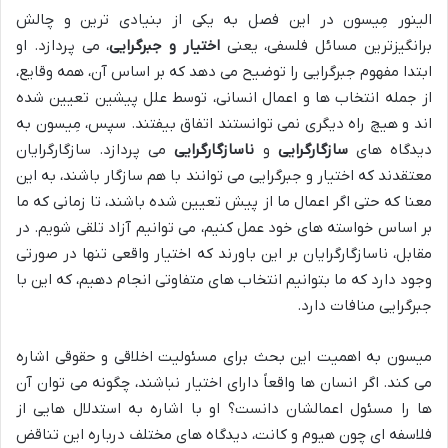
الینور مِیسون در این فصل به یکی از بنیادی ترین و چالش
برانگیزترین مسائل فلسفی، یعنی
اختیار و جبرگرایی
، می پردازد. او
ابتدا مفهوم جبرگرایی را توضیح می دهد که بر اساس آن، همه وقایع،
از جمله انتخاب ها و اعمال انسانی، توسط علل پیشین تعیین شده
اند و هیچ راه دیگری نمی توانستند اتفاق بیفتند. سپس، مِیسون به
دیدگاه های
سازگارگرایی
و
ناسازگارگرایی
می پردازد. سازگارگرایان
معتقدند که اختیار و جبرگرایی می توانند با هم سازگار باشند، به این
معنا که حتی اگر اعمال ما از پیش تعیین شده باشند، تا زمانی که ما
بر اساس خواسته های خود عمل کنیم، می توانیم آزاد تلقی شویم. در
مقابل، ناسازگارگرایان بر این باورند که اختیار واقعی تنها در صورتی
وجود دارد که ما بتوانیم انتخاب های متفاوتی انجام دهیم، که این با
جبرگرایی منافات دارد.
میسون به اهمیت این بحث برای مسئولیت اخلاقی و حقوقی اشاره
می کند. اگر انسان ها واقعاً دارای اختیار نباشند، چگونه می توان آن
ها را مسئول اعمالشان دانست؟ او با اشاره به استدلال هایی از
فلاسفه ای چون هیوم و کانت، دیدگاه های مختلف درباره این تناقض