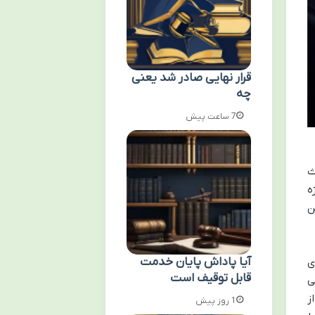
قرار نهایی صادر شد یعنی
چه
7 ساعت پیش
ث
ه
ن
آیا پاداش پایان خدمت
ی
قابل توقیف است
ی
ز
1 روز پیش