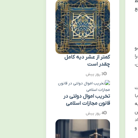
ط
ع
و
ا
کمتر از عشر دیه کامل
،
چقدر است
3 روز پیش
ت
ا
تخریب اموال دولتی در
قانون مجازات اسلامی
ه
ن
4 روز پیش
د
ه زن و