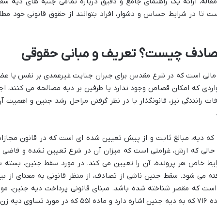
مقاله، ارائه یک راهنمای جامع و دقیق درباره تمامی جنبه های دیه سق
ست تا در شرایط حساس و دشوار، افراد بتوانند از حقوق قانونی خود مطل
تصادف چیست؟ تعریف و مبانی حقوقی
ی مالی است که در شرع مقدس برای جبران جنایت غیرعمدی بر نفس یا عض
ردی که امکان قصاص وجود ندارد یا طرفین بر دیه مصالحه می کنند، اجر
 رانندگی نیز، قانونگذار با در نظر گرفتن مراحل رشد جنین و اهمیت آن
که دیه، مبالغ ثابت و از پیش تعیین شده ای است که در قانون مجازا
حالی که ارش، غرامتی است که میزان آن در شرع تعیین نشده و قاضی ب
یط خاص هر پرونده، آن را تعیین می کند. در مورد سقط جنین، بسته ب
ته می شود. سقط جنین ناشی از تصادف، از منظر قانونی به معنای از بی
است که مقصر شناخته شده باشد. مبنای قانونی پرداخت دیه جنین، موا
مختلفی از قانون مجازات اسلامی، به ویژه ماده ۷۱۶ که به دیه جنین اشاره دارد و ماده ۵۵۱ که در مورد تساوی دی