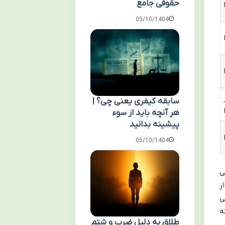
حقوقی جامع
05/10/1404
۸۰۰. از
سابقه کیفری یعنی چی؟ |
هر آنچه باید از سوء
پیشینه بدانید
05/10/1404
ی
ز
ی
ه
طلاق به دلیل ضرب و شتم