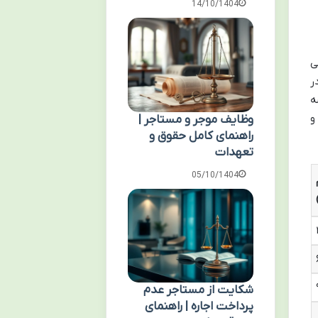
14/10/1404
ی
ر
ه
و
وظایف موجر و مستاجر |
راهنمای کامل حقوق و
تعهدات
05/10/1404
شکایت از مستاجر عدم
پرداخت اجاره | راهنمای