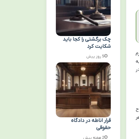
چک برگشتی را کجا باید
شکایت کرد
م
5 روز پیش
ه
ر
ح
ر
قرار اناطه در دادگاه
حقوقی
2 هفته پیش