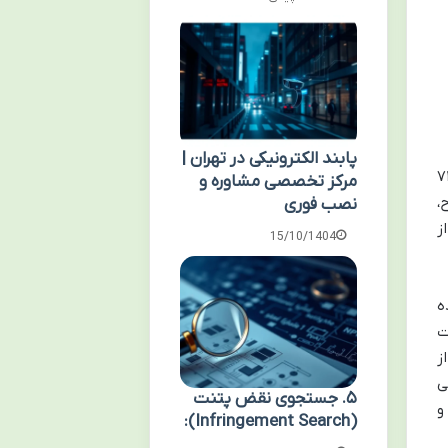
پابند الکترونیکی در تهران |
 یا دمیده شدن روح است. طبق نظر اکثر فقها و ماده ۷۱۶
مرکز تخصصی مشاوره و
روح،
نصب فوری
ز
15/10/1404
ده
ت
ز
ی
۵. جستجوی نقض پتنت
و
(Infringement Search):