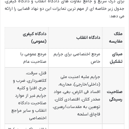
برای درک سریع و جامع تفاوت های دادگاه انقلاب و دادگاه کیفری،
جدول زیر خلاصه ای از مهم ترین تمایزات این دو نهاد قضایی را ارائه
می دهد:
ملاک
دادگاه کیفری
دادگاه انقلاب
مقایسه
(عمومی)
مبنای
مرجع اختصاصی برای جرایم
مرجع عمومی با
تشکیل
خاص
صلاحیت عام
قتل، سرقت،
جرایم علیه امنیت ملی
کلاهبرداری، ضرب و
(داخلی/خارجی)، محاربه،
جرح، افترا و کلیه
صلاحیت
افساد فی الارض، بغی، مواد
جرایم غیر از موارد
رسیدگی
مخدر کلان، اقتصادی کلان،
صلاحیت دادگاه
توهین به مقدسات/رهبری،
انقلاب و سایر مراجع
قاچاق اسلحه
اختصاصی