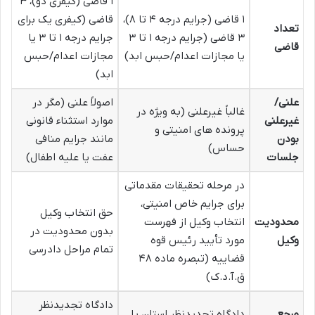
۱ قاضی (کیفری دو)، ۳
۱ قاضی (جرایم درجه ۴ تا ۸)،
قاضی (کیفری یک برای
تعداد
۳ قاضی (جرایم درجه ۱ تا ۳
جرایم درجه ۱ تا ۳ یا
قاضی
یا مجازات اعدام/حبس ابد)
مجازات اعدام/حبس
ابد)
علنی/
اصولاً علنی (مگر در
غالباً غیرعلنی (به ویژه در
غیرعلنی
موارد استثناء قانونی
پرونده های امنیتی و
بودن
مانند جرایم منافی
حساس)
جلسات
عفت یا علیه اطفال)
در مرحله تحقیقات مقدماتی
برای جرایم خاص امنیتی،
حق انتخاب وکیل
محدودیت
انتخاب وکیل از فهرست
بدون محدودیت در
وکیل
مورد تأیید رئیس قوه
تمام مراحل دادرسی
قضاییه (تبصره ماده ۴۸
ق.آ.د.ک)
دادگاه تجدیدنظر
مرجع
دادگاه تجدیدنظر استان یا