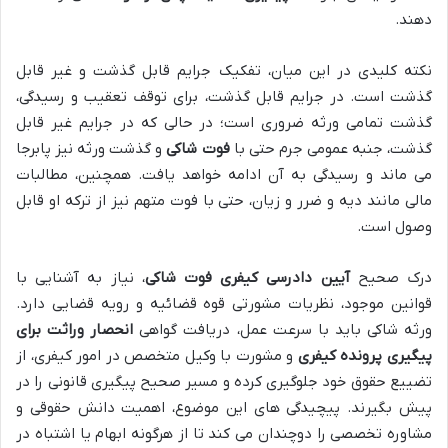
دهند.
نکته کلیدی در این میان، تفکیک جرایم قابل گذشت و غیر قابل
گذشت است. در جرایم قابل گذشت، برای توقف تعقیب و رسیدگی،
گذشت تمامی ورثه ضروری است؛ در حالی که در جرایم غیر قابل
گذشت، جنبه عمومی جرم حتی با
فوت شاکی
و گذشت ورثه نیز پابرجا
می ماند و رسیدگی به آن ادامه خواهد یافت. همچنین، مطالبات
مالی مانند دیه و ضرر و زیان، حتی با فوت متهم نیز از ترکه او قابل
وصول است.
درک صحیح
آیین دادرسی کیفری فوت شاکی
، نیاز به آشنایی با
قوانین موجود، نظریات مشورتی قوه قضائیه و رویه قضایی دارد.
ورثه شاکی باید با سرعت عمل، دریافت گواهی
انحصار وراثت برای
پیگیری پرونده کیفری
و مشورت با وکیل متخصص در امور کیفری، از
تضییع حقوق خود جلوگیری کرده و مسیر صحیح پیگیری قانونی را در
پیش بگیرند. پیچیدگی های این موضوع، اهمیت دانش حقوقی و
مشاوره تخصصی را دوچندان می کند تا از هرگونه ابهام یا اشتباه در