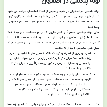
لوله پلکسی در اصفهان
لوله پلکسی در اصفهان در طیف وسیعی از ابعاد استاندارد عرضه می شود
تا نیازهای متنوع پروژه های مختلف را پوشش دهد. شناخت پرکاربردترین
سایزها به شما کمک می کند تا سریع تر به محصول مورد نظرتان دسترسی
پیدا کنید.
سایز لوله پلکسی معمولاً با قطر خارجی (OD) و ضخامت دیواره (Wall
Thickness) آن مشخص می شود. طول استاندارد شاخه ها معمولاً ۲ متر یا
۳ متر است اما برخی فروشندگان ممکن است خدمات برش در محل یا ارائه
طول های سفارشی را نیز ارائه دهند.
قطرهای رایج: از قطرهای کوچک مانند ۵ میلی متر تا قطرهای بسیار
بزرگ مانند ۵۰۰ میلی متر یا بیشتر در بازار یافت می شوند. قطرهای
پرکاربرد برای مصارف عمومی و دکوراتیو معمولاً بین ۱۰ میلی متر تا
۱۵۰ میلی متر هستند.
ضخامت های رایج دیواره: ضخامت دیواره نیز بسته به قطر لوله و
کاربرد آن متفاوت است. ضخامت های معمول از ۱ میلی متر تا ۱۰ میلی
متر یا بیشتر متغیر هستند. لوله های با ضخامت دیواره بیشتر
استحکام بالاتری دارند و برای کاربردهایی که نیاز به مقاومت
مکانیکی بیشتری دارند مناسب ترند.
انتخاب سایز و ضخامت مناسب لوله پلکسی برای کارایی و دوام پروژه شما