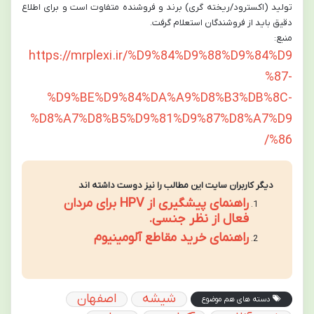
تولید (اکسترود/ریخته گری) برند و فروشنده متفاوت است و برای اطلاع
دقیق باید از فروشندگان استعلام گرفت.
منبع:
https://mrplexi.ir/%D9%84%D9%88%D9%84%D9
%87-
%D9%BE%D9%84%DA%A9%D8%B3%DB%8C-
%D8%A7%D8%B5%D9%81%D9%87%D8%A7%D9
%86/
دیگر کاربران سایت این مطالب را نیز دوست داشته اند
راهنمای پیشگیری از HPV برای مردان
فعال از نظر جنسی.
راهنمای خرید مقاطع آلومینیوم
شیشه
اصفهان
دسته های هم موضوع