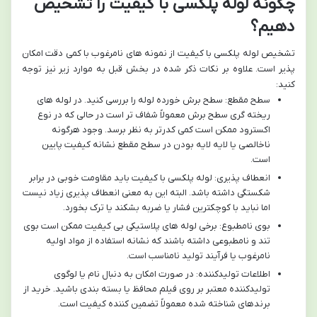
چگونه لوله پلکسی با کیفیت را تشخیص
دهیم؟
تشخیص لوله پلکسی با کیفیت از نمونه های نامرغوب با کمی دقت امکان
پذیر است. علاوه بر نکات ذکر شده در بخش قبل به موارد زیر نیز توجه
کنید:
سطح مقطع: سطح برش خورده لوله را بررسی کنید. در لوله های
ریخته گری سطح برش معمولاً شفاف تر است در حالی که در نوع
اکسترود ممکن است کمی کدرتر به نظر برسد. وجود هرگونه
ناخالصی یا لایه لایه بودن در سطح مقطع نشانه کیفیت پایین
است.
انعطاف پذیری: لوله پلکسی با کیفیت باید مقاومت خوبی در برابر
شکستگی داشته باشد. البته این به معنی انعطاف پذیری زیاد نیست
اما نباید با کوچکترین فشار یا ضربه بشکند یا ترک بخورد.
بوی نامطبوع: برخی لوله های پلاستیکی بی کیفیت ممکن است بوی
تند و نامطبوعی داشته باشند که نشانه استفاده از مواد اولیه
نامرغوب یا فرآیند تولید نامناسب است.
اطلاعات تولیدکننده: در صورت امکان به دنبال نام یا لوگوی
تولیدکننده معتبر بر روی فیلم محافظ یا بسته بندی باشید. خرید از
برندهای شناخته شده معمولاً تضمین کننده کیفیت است.