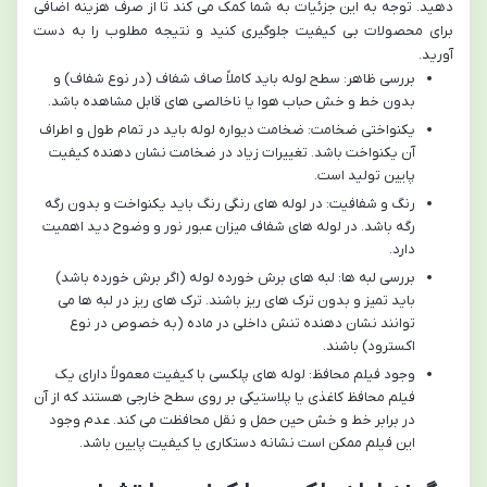
دهید. توجه به این جزئیات به شما کمک می کند تا از صرف هزینه اضافی
برای محصولات بی کیفیت جلوگیری کنید و نتیجه مطلوب را به دست
آورید.
بررسی ظاهر: سطح لوله باید کاملاً صاف شفاف (در نوع شفاف) و
بدون خط و خش حباب هوا یا ناخالصی های قابل مشاهده باشد.
یکنواختی ضخامت: ضخامت دیواره لوله باید در تمام طول و اطراف
آن یکنواخت باشد. تغییرات زیاد در ضخامت نشان دهنده کیفیت
پایین تولید است.
رنگ و شفافیت: در لوله های رنگی رنگ باید یکنواخت و بدون رگه
رگه باشد. در لوله های شفاف میزان عبور نور و وضوح دید اهمیت
دارد.
بررسی لبه ها: لبه های برش خورده لوله (اگر برش خورده باشد)
باید تمیز و بدون ترک های ریز باشند. ترک های ریز در لبه ها می
توانند نشان دهنده تنش داخلی در ماده (به خصوص در نوع
اکسترود) باشند.
وجود فیلم محافظ: لوله های پلکسی با کیفیت معمولاً دارای یک
فیلم محافظ کاغذی یا پلاستیکی بر روی سطح خارجی هستند که از آن
در برابر خط و خش حین حمل و نقل محافظت می کند. عدم وجود
این فیلم ممکن است نشانه دستکاری یا کیفیت پایین باشد.