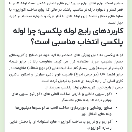
حیاتی است. برای مثال برای نورپردازی های داخلی ممکن است لوله های با
قطر کمتر و دیواره نازک تر مناسب باشند در حالی که برای ساخت آکواریوم یا
سازه های تحمل کننده وزن لوله های با قطر بزرگ و دیواره ضخیم تر مورد
نیاز است.
کاربردهای رایج لوله پلکسی؛ چرا لوله
پلکسی انتخاب مناسبی است؟
لوله پلکسی به دلیل ویژگی های منحصر به فرد خود در صنایع و کاربردهای
بسیار متنوعی مورد استفاده قرار می گیرد. مقاومت بالا در برابر ضربه
(بیشتر از شیشه) وزن بسیار کم شفافیت عالی (در نوع شفاف) مقاومت در
برابر اشعه UV (در برخی انواع) قابلیت فرم دهی حرارتی و امکان ماشین
کاری آسان آن را به گزینه ای محبوب تبدیل کرده است.
برخی از رایج ترین کاربردهای لوله پلکسی عبارتند از:
دکوراسیون داخلی و خارجی: ساخت المان های دکوراتیو ستون های
نورانی نرده ها پایه های نمایشگر.
صنایع روشنایی و نورپردازی: ساخت لامپ ها لوسترها دیفیوزرها
لوله های انتقال نور.
آکواریوم و تراریوم: ساخت آکواریوم های استوانه ای یا بخش هایی
از سازه آکواریوم.