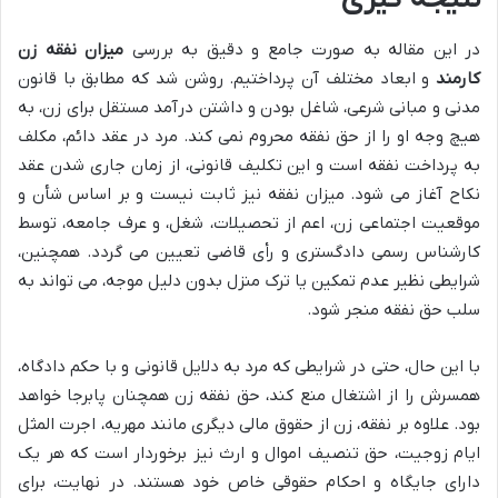
در این مقاله به صورت جامع و دقیق به بررسی
میزان نفقه زن
کارمند
و ابعاد مختلف آن پرداختیم. روشن شد که مطابق با قانون
مدنی و مبانی شرعی، شاغل بودن و داشتن درآمد مستقل برای زن، به
هیچ وجه او را از حق نفقه محروم نمی کند. مرد در عقد دائم، مکلف
به پرداخت نفقه است و این تکلیف قانونی، از زمان جاری شدن عقد
نکاح آغاز می شود. میزان نفقه نیز ثابت نیست و بر اساس شأن و
موقعیت اجتماعی زن، اعم از تحصیلات، شغل، و عرف جامعه، توسط
کارشناس رسمی دادگستری و رأی قاضی تعیین می گردد. همچنین،
شرایطی نظیر عدم تمکین یا ترک منزل بدون دلیل موجه، می تواند به
سلب حق نفقه منجر شود.
با این حال، حتی در شرایطی که مرد به دلایل قانونی و با حکم دادگاه،
همسرش را از اشتغال منع کند، حق نفقه زن همچنان پابرجا خواهد
بود. علاوه بر نفقه، زن از حقوق مالی دیگری مانند مهریه، اجرت المثل
ایام زوجیت، حق تنصیف اموال و ارث نیز برخوردار است که هر یک
دارای جایگاه و احکام حقوقی خاص خود هستند. در نهایت، برای