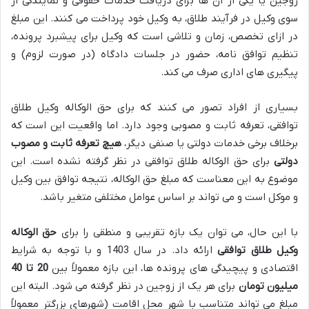
زوجین یا یکی از آن ها برای دریافت خدمات حقوقی و نمایندگی از
سوی وکیل در فرآیند طلاق، به وکیل خود پرداخت می کنند. این مبلغ
در ازای تخصص، زمان و تلاشی است که وکیل برای پیشبرد پرونده،
تنظیم توافق نامه، حضور در جلسات دادگاه (در صورت لزوم) و
پیگیری های اداری صرف می کند.
بسیاری از افراد تصور می کنند که برای حق الوکاله وکیل طلاق
توافقی، تعرفه ثابت و مصوبی وجود دارد. اما واقعیت این است که
برخلاف برخی خدمات دولتی یا صنفی دیگر،
هیچ تعرفه ثابت و مصوب
دولتی
برای حق الوکاله طلاق توافقی در نظر گرفته نشده است. این
موضوع به این معناست که مبلغ حق الوکاله، نتیجه توافق بین وکیل
و موکل است و می تواند بر اساس عوامل مختلفی متغیر باشد.
با این حال، می توان یک بازه تقریبی و منطقی را برای
حق الوکاله
وکیل طلاق توافقی
ارائه داد. در سال 1403 و با توجه به شرایط
اقتصادی و پیچیدگی های پرونده ها، این بازه معمولاً بین
20 تا 40
میلیون تومان
برای هر یک از زوجین در نظر گرفته می شود. البته این
مبلغ می تواند متناسب با شهر محل اقامت (شهرهای بزرگتر معمولاً