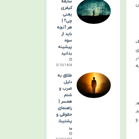
سابقه
ن
کیفری
یعنی
چی؟ |
هر آنچه
باید از
سوء
ک
پیشینه
ی
بدانید
ر
ه
05/10/1404
طلاق به
دلیل
ضرب و
شتم
همسر |
،
راهنمای
،
حقوقی و
و
پشتیبان
ی