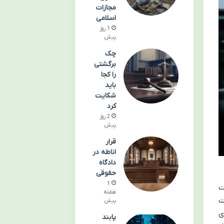
مجازات
اسلامی
1 روز
پیش
چک
برگشتی
را کجا
باید
شکایت
کرد
2 روز
پیش
قرار
اناطه در
دادگاه
حقوقی
1
ت
هفته
ت
پیش
ی
پابند