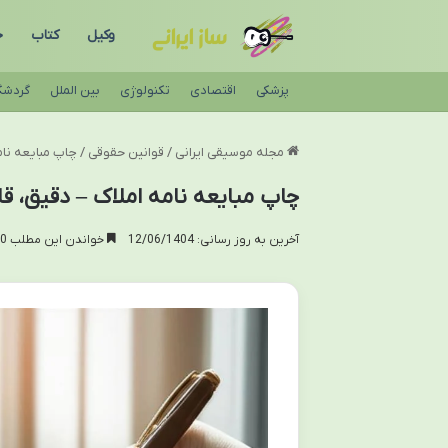
وکیل
کتاب
ح
پزشکی
اقتصادی
تکنولوژی
بین الملل
گردشگ
مجله موسیقی ایرانی
/
قوانین حقوقی
/
چاپ مبایعه نامه
چاپ مبایعه نامه املاک – دقیق، قان
آخرین به روز رسانی: 12/06/1404
خواندن این مطلب 20 دقیقه زمان میبرد