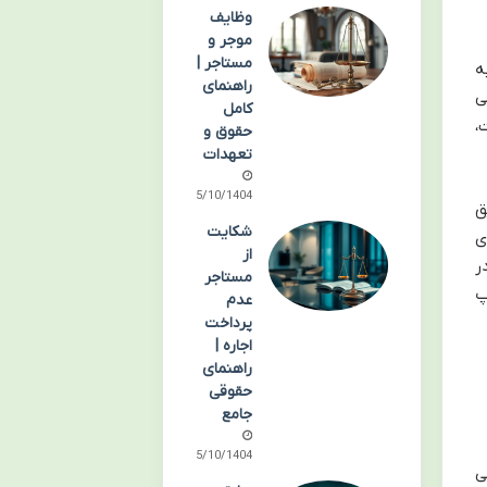
وظایف
موجر و
مستاجر |
ه
راهنمای
ی
کامل
،
حقوق و
تعهدات
05/10/1404
ق
شکایت
ی
از
ر
مستاجر
پ
عدم
پرداخت
اجاره |
راهنمای
حقوقی
جامع
05/10/1404
ی