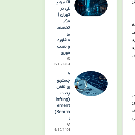
ل
الکترونی
کی در
تهران |
مرکز
ه
تخصص
.
ی
مشاوره
ه
و نصب
ه
فوری
ف
15/10/1404
۵.
جستجو
ی نقض
پتنت
ر
(Infring
ش
ement
ک
Search)
ی
:
14/10/1404