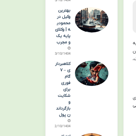
05/10/1404
بهترین
وکیل در
محمودی
ه | وکلای
پایه یک
و مجرب
ه
ن
03/10/1404
،
کلاهبردار
ی – ۷
گام
فوری
برای
شکایت
ی
و
ی
بازگرداند
ن پول
02/10/1404