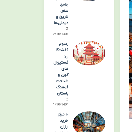
جامع
سفر،
تاریخ و
دیدنی‌ها
02/10/1404
رسوم
گذشتگا
ن:
فستیوال‌
های
کهن و
شناخت
فرهنگ
باستان
01/10/1404
۱۰ مرکز
خرید
ارزان