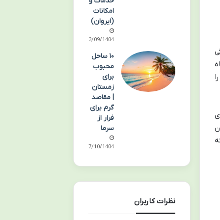
خدمات و
امکانات
(ایروان)
03/09/1404
ی
۱۰ ساحل
ه
محبوب
برای
ا
زمستان
| مقاصد
گرم برای
ی
فرار از
ن
سرما
ه
17/10/1404
نظرات کاربران