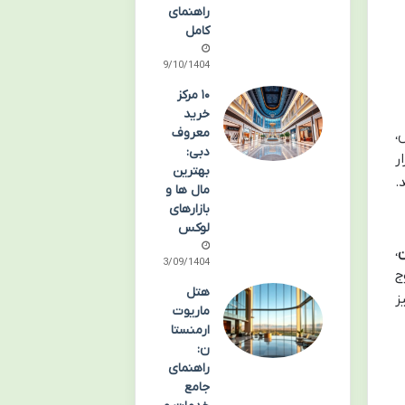
راهنمای
کامل
09/10/1404
۱۰ مرکز
خرید
معروف
،
دبی:
ر
بهترین
.
مال ها و
بازارهای
لوکس
ن
،
03/09/1404
ج
هتل
ز
ماریوت
ارمنستا
ن:
راهنمای
جامع