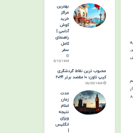
بهترین
مراکز
خرید
کوش
آداسی |
راهنمای
ه
کامل
سفر
،
ف
08/10/1404
محبوب ترین نقاط گردشگری
کیپ تاون: ۱۰ مقصد برتر ۲۰۲۴
م
06/09/1404
ر
مدت
د
زمان
اعلام
نتیجه
ویزای
انگلیس
|