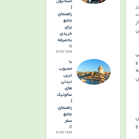
استانبول
ز
|
ت
راهنمای
جامع
ز
برای
ن
خریدی
به‌صرفه
29/09/1404
ی
و
۱۰
محبوب
ه
ترین
ن
دیدنی
های
سالونیک
|
راهنمای
جامع
ش
سفر
و
24/09/1404