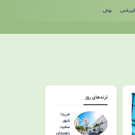
یربکس
بوش
ترندهای روز
مریدا
شهر
سفید:
راهنمای