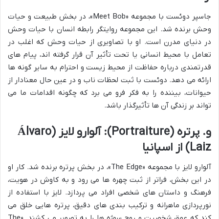
جاسپر دوئست با مجموعه «Meet Bob»، در بخش طبیعت و حیات
وحش برنده شد. این مجموعه روایتگر رابطه انسان با حیات وحش
در دنیای مدرن است. او با تصاویری از حیات وحش که اغلب در
تعامل با محیط انسانی یا تحت تأثیر آن قرار گرفته اند، پیام های
قدرتمندی درباره حفاظت از محیط زیست و احترام به سایر گونه ها
ارائه می دهد. دوئست با ثبت لحظات ناب و در عین حال معنادار از
حیوانات، بیننده را به فکر فرو می برد که چگونه اقدامات ما می
تواند بر زندگی آن ها تأثیرگذار باشد.
و. پرتره (Portraiture): آلوارو لایز (Álvaro
Laiz) از اسپانیا
آلوارو لایز با مجموعه «The Edge»، در بخش پرتره برنده شد. کار او
در این بخش، فراتر از ثبت چهره ها می رود و به کاوش در هویت،
فرهنگ و داستان های شخصی افراد می پردازد. لایز با استفاده از
نورپردازی ماهرانه و ترکیب بندی های دقیق، پرتره هایی خلق می
کند که عمق شخصیت و روح سوژه ها را به تصویر می کشند. «The