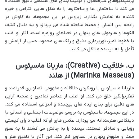
پرسپکتیوهای غیرمعمول و ترکیب بندی های هندسی دقیق استفاده
می کند تا ساختمان ها و ساختارها را به شکل هایی انتزاعی و خیره
کننده به نمایش بگذارد. زیروس در این مجموعه، به کاوش در
رابطه بین انسان و محیط ساخته شده می پردازد و به دنبال کشف
الگوها و هارمونی های پنهان در فضاهای روزمره است. آثار او اغلب
با خطوط تمیز، نورپردازی دقیق و رنگ های محدود، حسی از آرامش و
تأمل را به بیننده منتقل می کنند.
ب. خلاقیت (Creative): ماریانا ماسیئوس
(Marinka Masséus) از هلند
ماریانا ماسیئوس با رویکردی خلاقانه و مفهومی، تصاویری قدرتمند و
تفکربرانگیز خلق می کند. او اغلب از عناصر نمادین و صحنه آرایی
های دقیق برای بیان ایده های پیچیده و انتزاعی استفاده می کند.
در این مجموعه، ماسیئوس به بررسی موضوعات اجتماعی و انسانی با
دیدگاهی هنرمندانه می پردازد. عکس های او که اغلب دارای کیفیتی
رؤیایی و نمادگرا هستند، بیننده را به چالش می کشند تا به عمق
معنا و مفهوم پنهان در تصاویر فکر کند. این آثار با تلفیق هنر و