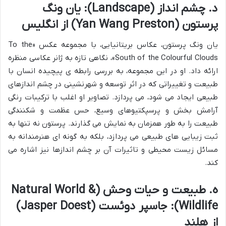
د. چشم انداز (Landscape): یان ونگ
پرستون (Yan Wang Preston) از انگلیس
یان ونگ پرستون، عکاس بریتانیایی، با مجموعه عکس «To the
South of the Colourful Clouds»، نگاهی تازه به ژانر عکاسی منظره
ارائه داد. او در این مجموعه، به بررسی رابطه ی پیچیده انسان با
طبیعت و تغییراتی که در اثر توسعه و شهرنشینی در چشم اندازهای
طبیعی ایجاد می شود، می پردازد. تصاویر او اغلب با ترکیبات رنگی
آرامش بخش و پرسپکتیوهای وسیع، حس عظمت و شکنندگی
طبیعت را به طور همزمان به نمایش می گذارند. پرستون نه تنها به
ثبت زیبایی های طبیعی می پردازد، بلکه به گونه ای هنرمندانه به
مسائل زیست محیطی و تاثیرات آن بر چشم اندازها نیز اشاره می
کند.
ه. طبیعت و حیات وحش (Natural World &
Wildlife): جاسپر دوئست (Jasper Doest)
از هلند