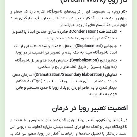
«کار رویا» به مجموعه ای از فرایندهای ناخودآگاه اشاره دارد که محتوای
پنهان را به محتوای آشکار تبدیل می کنند تا از بیداری فرد جلوگیری شود.
مهم ترین مکانیسم های کار رویا عبارتند از:
کندنساخت (Condensation):
فشرده سازی چندین ایده یا تصویر
ناخودآگاه در یک تصویر یا نماد واحد در رویا.
جابجایی (Displacement):
انتقال اهمیت و شدت هیجانی از یک
ایده ناخودآگاه مهم به یک ایده یا تصویر بی اهمیت تر در رویا.
نمادپردازی (Symbolization):
نمایش ایده ها و غرایز ناخودآگاه
(به ویژه جنسی) از طریق نمادهای رایج یا شخصی.
نمایش (Dramatization/Secondary Elaboration):
سازمان دهی
مجدد و منطقی سازی محتوای رویا توسط خود (Ego) به هنگام
بیدار شدن یا به خاطر آوردن رویا، تا رویا تا حدی منسجم و قابل
فهم به نظر برسد.
اهمیت تعبیر رویا در درمان
در فرایند روانکاوی، تعبیر رویا ابزاری قدرتمند برای دسترسی به محتوای
ناخودآگاه بیمار و کمک به او برای کسب بینش درباره تعارضات درونی اش
است. درمانگر با تحلیل نمادها و ارتباطات آشکار در رویا، سعی می کند به