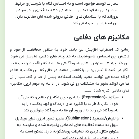
مجازات توسط فراخود است و به احساس گناه یا شرمساری مرتبط
است. زمانی که فرد اعمالی را انجام می دهد یا افکاری را در سر می
پروراند که با استانداردهای اخلاقی درونی شده اش مغایرت دارد،
این اضطراب را تجربه می کند.
مکانیزم های دفاعی
زمانی که اضطراب افزایش می یابد، خود به منظور محافظت از خود و
کاهش این احساس ناخوشایند، به مکانیزم های دفاعی متوسل می شود.
این مکانیزم ها، استراتژی های ناخودآگاهی هستند که واقعیت را تحریف یا
انکار می کنند تا تنش روانی را کاهش دهند. در حالی که این مکانیزم ها در
کوتاه مدت می توانند مفید باشند، استفاده بیش از حد یا نامناسب از آن
ها می تواند منجر به مشکلات روانی شود. در ادامه به مهم ترین مکانیزم
های دفاعی اشاره شده است:
سرکوب (Repression):
بنیادی ترین مکانیزم دفاعی، که طی آن
خود، افکار، خاطرات یا انگیزه های دردناک و تهدیدکننده را به
ناخودآگاه می راند تا از ورود آن ها به خودآگاه جلوگیری کند.
والایش/تصعید (Sublimation):
تغییر مسیر انرژی غرایز غیرقابل
قبول به سمت فعالیت های اجتماعی پذیرفته شده و سازنده. به
عنوان مثال، فردی که تمایلات پرخاشگرانه دارد، ممکن است به
ورزش های رزمی یا جراحی روی آورد.