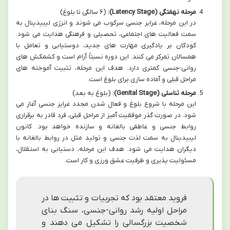
مرحله نهفتگی (Latency Stage):
(۶ سالگی تا بلوغ)
در این مرحله، غرایز جنسی سرکوب می شوند و انرژی لیبیدینال به
سمت فعالیت های اجتماعی، تحصیلی و فرهنگی هدایت می شود.
کودکان بر یادگیری مهارت های جدید، دوستیابی و تعامل با
همسالان تمرکز می کنند. این دوره نسبتاً آرام است و کشمکش های
روانی-جنسی کمتری دارد. هدف این مرحله، تثبیت آموخته های
مراحل قبلی و آماده سازی برای بلوغ است.
مرحله تناسلی (Genital Stage):
(بلوغ به بعد)
این مرحله با شروع بلوغ و فعال شدن مجدد غرایز جنسی آغاز می
شود. در صورت گذر موفقیت آمیز از مراحل قبلی، فرد قادر به برقراری
روابط جنسی و عاطفی بالغانه و سازنده خواهد بود. کانون
لیبیدینال به سمت لذت جنسی و تولید مثل در روابط بالغانه با
دیگران هدایت می شود. هدف این مرحله، دستیابی به استقلال،
مسئولیت پذیری و ظرفیت عشق ورزی و کار است.
فروید معتقد بود که تجربیات و تثبیت ها در
مراحل اولیه رشد روانی-جنسی، سنگ بنای
شخصیت بزرگسالی را تشکیل می دهند و