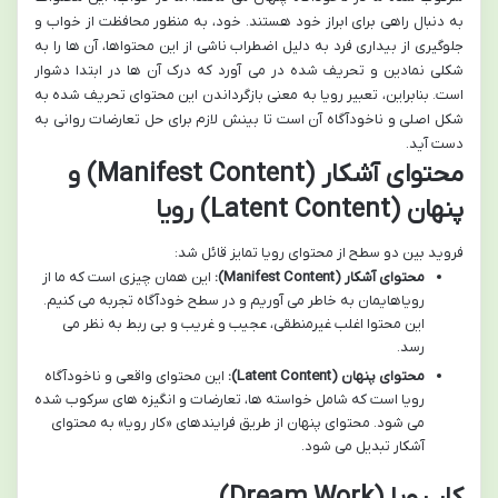
به دنبال راهی برای ابراز خود هستند. خود، به منظور محافظت از خواب و
جلوگیری از بیداری فرد به دلیل اضطراب ناشی از این محتواها، آن ها را به
شکلی نمادین و تحریف شده در می آورد که درک آن ها در ابتدا دشوار
است. بنابراین، تعبیر رویا به معنی بازگرداندن این محتوای تحریف شده به
شکل اصلی و ناخودآگاه آن است تا بینش لازم برای حل تعارضات روانی به
دست آید.
محتوای آشکار (Manifest Content) و
پنهان (Latent Content) رویا
فروید بین دو سطح از محتوای رویا تمایز قائل شد:
محتوای آشکار (Manifest Content):
این همان چیزی است که ما از
رویاهایمان به خاطر می آوریم و در سطح خودآگاه تجربه می کنیم.
این محتوا اغلب غیرمنطقی، عجیب و غریب و بی ربط به نظر می
رسد.
محتوای پنهان (Latent Content):
این محتوای واقعی و ناخودآگاه
رویا است که شامل خواسته ها، تعارضات و انگیزه های سرکوب شده
می شود. محتوای پنهان از طریق فرایندهای «کار رویا» به محتوای
آشکار تبدیل می شود.
کار رویا (Dream Work)