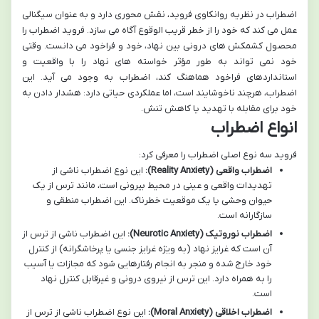
اضطراب در نظریه روانکاوی فروید، نقش محوری دارد و به عنوان سیگنالی
عمل می کند که خود را از خطر قریب الوقوع آگاه می سازد. فروید اضطراب را
محصول کشمکش های درونی بین نهاد، خود و فراخود می دانست. وقتی
خود نمی تواند به طور مؤثر خواسته های نهاد را با واقعیت و
استانداردهای فراخود هماهنگ کند، اضطراب به وجود می آید. این
اضطراب، هرچند ناخوشایند است، اما عملکردی حیاتی دارد: هشدار دادن به
خود برای مقابله با تهدید یا کاهش تنش.
انواع اضطراب
فروید سه نوع اصلی اضطراب را معرفی کرد:
اضطراب واقعی (Reality Anxiety):
این نوع اضطراب ناشی از
تهدیدات واقعی و عینی در محیط بیرونی است، مانند ترس از یک
حیوان وحشی یا یک موقعیت خطرناک. این اضطراب منطقی و
سازگارانه است.
اضطراب نوروتیک (Neurotic Anxiety):
این اضطراب ناشی از ترس از
آن است که غرایز نهاد (به ویژه غرایز جنسی یا پرخاشگرانه) از کنترل
خود خارج شده و منجر به انجام رفتارهایی شود که مجازات یا آسیب
را به همراه دارد. این ترس از نیروی درونی و غیرقابل کنترل نهاد
است.
اضطراب اخلاقی (Moral Anxiety):
این نوع اضطراب ناشی از ترس از