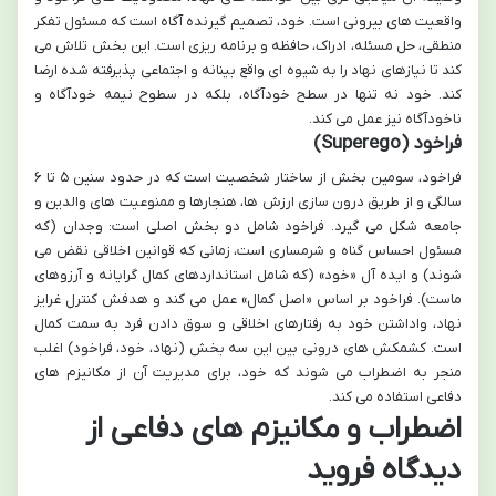
واقعیت های بیرونی است. خود، تصمیم گیرنده آگاه است که مسئول تفکر
منطقی، حل مسئله، ادراک، حافظه و برنامه ریزی است. این بخش تلاش می
کند تا نیازهای نهاد را به شیوه ای واقع بینانه و اجتماعی پذیرفته شده ارضا
کند. خود نه تنها در سطح خودآگاه، بلکه در سطوح نیمه خودآگاه و
ناخودآگاه نیز عمل می کند.
فراخود (Superego)
فراخود، سومین بخش از ساختار شخصیت است که در حدود سنین ۵ تا ۶
سالگی و از طریق درون سازی ارزش ها، هنجارها و ممنوعیت های والدین و
جامعه شکل می گیرد. فراخود شامل دو بخش اصلی است: وجدان (که
مسئول احساس گناه و شرمساری است، زمانی که قوانین اخلاقی نقض می
شوند) و ایده آل «خود» (که شامل استانداردهای کمال گرایانه و آرزوهای
ماست). فراخود بر اساس «اصل کمال» عمل می کند و هدفش کنترل غرایز
نهاد، واداشتن خود به رفتارهای اخلاقی و سوق دادن فرد به سمت کمال
است. کشمکش های درونی بین این سه بخش (نهاد، خود، فراخود) اغلب
منجر به اضطراب می شوند که خود، برای مدیریت آن از مکانیزم های
دفاعی استفاده می کند.
اضطراب و مکانیزم های دفاعی از
دیدگاه فروید