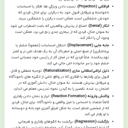
فرافکنی (Projection):
نسبت دادن ویژگی ها، افکار یا احساسات
ناخواسته و غیرقابل قبول خود به دیگران. برای مثال، فردی که
خودش خشمگین است، ممکن است دیگران را خشمگین ببیند.
انکار (Denial):
امتناع از پذیرش واقعیتی که باعث اضطراب می شود.
به عنوان مثال، فردی که از بیماری جدی رنج می برد، ممکن است
وجود آن را انکار کند.
جابه جایی (Displacement):
انتقال احساسات (معمولاً خشم یا
پرخاشگری) از منبع اصلی و خطرناک آن به یک هدف امن تر و کمتر
تهدیدکننده. مثلاً فردی که در محل کار از رئیس خود عصبانی است،
خشم خود را سر خانواده اش خالی می کند.
دلیل تراشی/عقلانی سازی (Rationalization):
توجیه منطقی و قابل
قبول برای رفتارها یا افکاری که در واقع ناشی از انگیزه های ناخودآگاه
و غیرقابل پذیرش هستند. به عنوان مثال، دانش آموزی که در
امتحان رد شده، تقصیر را به گردن نحوه تدریس معلم می اندازد.
واکنش وارونه (Reaction Formation):
ابراز و نشان دادن رفتاری
کاملاً متضاد با احساس یا میل واقعی و ناخودآگاه. برای مثال، فردی
که از شخصی متنفر است، به شکل اغراق آمیزی مودبانه و دوستانه
با او رفتار می کند.
بازگشت (Regression):
برگشت به الگوهای رفتاری و هیجانی
گذشته (معمولاً از دوران کودکی) در مواجهه با استرس یا اضطراب.