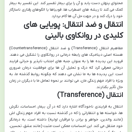
محتوای پنهان دست یابد و آن را برای بیمار تفسیر کند. این تفسیر به بیمار
کمک می کند تا ریشه های اضطراب ها، فوبیاها یا الگوهای رفتاری ناسازگار
خود را درک کند و در جهت حل آن ها گام بردارد.
انتقال و ضد انتقال: پویایی های
کلیدی در روانکاوی بالینی
مفاهیم انتقال (Transference) و ضد انتقال (Countertransference)
هسته اصلی دینامیک های رابطه درمانی در روانکاوی را تشکیل می دهند.
فروید این پدیده ها را به عنوان جنبه های اجتناب ناپذیر و حیاتی فرایند
درمانی معرفی کرد که درک و تحلیل آن ها برای موفقیت درمان ضروری
است. این پدیده ها به ما نشان می دهند که چگونه روابط گذشته ما، به
ویژه با افراد مهم زندگی مان، می توانند بر نحوه تعامل ما با دیگران در زمان
حال تأثیر بگذارند.
انتقال (Transference)
انتقال به فرایندی ناخودآگاه اشاره دارد که در آن بیمار، احساسات، نگرش
ها، خواسته ها و انتظاراتی را که در گذشته نسبت به افراد مهم زندگی اش
(مانند والدین، خواهر و برادر، یا مراقبان اولیه) داشته است، به درمانگر
خود منتقل می کند. این احساسات ممکن است مثبت (مانند عشق، تحسین،