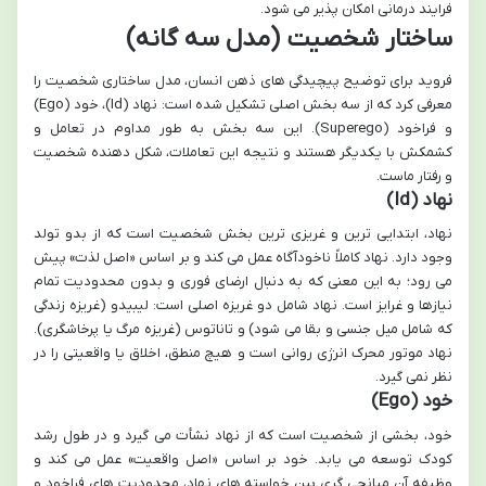
فرایند درمانی امکان پذیر می شود.
ساختار شخصیت (مدل سه گانه)
فروید برای توضیح پیچیدگی های ذهن انسان، مدل ساختاری شخصیت را
معرفی کرد که از سه بخش اصلی تشکیل شده است: نهاد (Id)، خود (Ego)
و فراخود (Superego). این سه بخش به طور مداوم در تعامل و
کشمکش با یکدیگر هستند و نتیجه این تعاملات، شکل دهنده شخصیت
و رفتار ماست.
نهاد (Id)
نهاد، ابتدایی ترین و غریزی ترین بخش شخصیت است که از بدو تولد
وجود دارد. نهاد کاملاً ناخودآگاه عمل می کند و بر اساس «اصل لذت» پیش
می رود؛ به این معنی که به دنبال ارضای فوری و بدون محدودیت تمام
نیازها و غرایز است. نهاد شامل دو غریزه اصلی است: لیبیدو (غریزه زندگی
که شامل میل جنسی و بقا می شود) و تاناتوس (غریزه مرگ یا پرخاشگری).
نهاد موتور محرک انرژی روانی است و هیچ منطق، اخلاق یا واقعیتی را در
نظر نمی گیرد.
خود (Ego)
خود، بخشی از شخصیت است که از نهاد نشأت می گیرد و در طول رشد
کودک توسعه می یابد. خود بر اساس «اصل واقعیت» عمل می کند و
وظیفه آن میانجی گری بین خواسته های نهاد، محدودیت های فراخود و