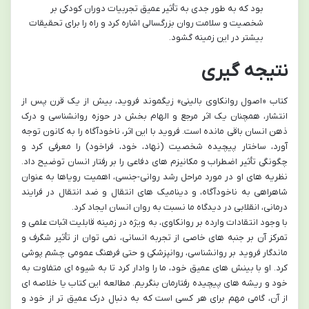
بود که به طور جدی به تأثیر عمیق تجربیات دوران کودکی بر
شخصیت و سلامت روان بزرگسالی اشاره کرد و راه را برای تحقیقات
بیشتر در این زمینه گشود.
نتیجه گیری
کتاب «اصول روانکاوی بالینی» زیگموند فروید، بیش از یک قرن پس از
انتشار، همچنان یک اثر مرجع و الهام بخش در حوزه روانشناسی و درک
ذهن انسان باقی مانده است. فروید با این اثر، ناخودآگاه را به کانون توجه
آورد، ساختار پیچیده شخصیت (نهاد، خود، فراخود) را معرفی کرد و
چگونگی تأثیر اضطراب و مکانیزم های دفاعی را بر رفتار انسان توضیح داد.
نظریه های او در مورد مراحل رشد روانی-جنسی، اهمیت رویاها به عنوان
شاهراهی به ناخودآگاه، و دینامیک های انتقال و ضد انتقال در فرایند
درمانی، انقلابی در دیدگاه ما نسبت به روان انسان ایجاد کرد.
با وجود انتقادات وارده بر روانکاوی، به ویژه در زمینه قابلیت اثبات علمی و
تمرکز آن بر جنبه های خاصی از تجربه انسانی، نمی توان از تأثیر شگرف و
ماندگار فروید بر روانشناسی، روانپزشکی و حتی فرهنگ عمومی چشم پوشی
کرد. او با بینش های عمیق خود، ما را وادار کرد تا به شیوه ای متفاوت به
خود و ریشه های پیچیده رفتارمان بنگریم. مطالعه این کتاب یا خلاصه ای
از آن، گامی مهم برای هر کسی است که به دنبال درک عمیق تر از خود و