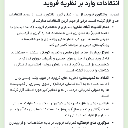
انتقادات وارد بر نظریه فروید
نظریه روانکاوی فروید، از زمان شکل گیری تاکنون، همواره مورد انتقادات
جدی قرار گرفته است. برخی از مهم ترین انتقادات عبارتند از:
عدم قابلیت اثبات علمی:
بسیاری از مفاهیم فروید (مانند لیبیدو یا
عقده ادیپ) به دشواری قابل مشاهده، اندازه گیری یا آزمایش
تجربی هستند. این امر، اعتبار علمی روانکاوی را در مقایسه با
رویکردهای مبتنی بر شواهد کمتر می کند.
تمرکز بیش از حد بر میل جنسی و تجربه کودکی:
منتقدان معتقدند
که فروید بیش از حد بر غرایز جنسی و تأثیرات دوران کودکی بر
شخصیت بزرگسالی تأکید کرده و نقش عوامل اجتماعی، فرهنگی و
شناختی را نادیده گرفته است.
انتقادات فمینیستی:
نظریه های فروید در مورد رشد جنسی زنان
(مانند حسادت به آلت تناسلی مردانه) از سوی بسیاری از فمینیست
ها به عنوان نظریاتی مردسالارانه و تحقیرآمیز مورد انتقاد قرار گرفته
است.
طولانی بودن و هزینه بر بودن درمان:
روانکاوی یک فرایند طولانی
مدت (گاهی چندین سال) و پرهزینه است که دسترسی به آن را برای
بسیاری از افراد محدود می کند.
سوگیری های فرهنگی:
نظریات فروید بر پایه مشاهدات او از بیماران