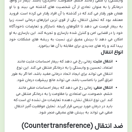
وابستگی) یا منفی (مانند خشم، خصومت، ناامیدی) باشند. بیمار در واقع،
درمانگر را به عنوان نمادی از آن شخصیت های گذشته می بیند و با او
همان طور رفتار می کند که در گذشته با آن افراد رفتار می کرده است. فروید
معتقد بود که تحلیل انتقال، یکی از قوی ترین ابزارهای درمانی است، زیرا
به بیمار فرصت می دهد تا الگوهای رابطه ناسازگار و تعارضات ناخودآگاه
خود را در فضایی امن و کنترل شده بازسازی و تجربه کند. این بازسازی به او
امکان می دهد تا بینش عمیق تری نسبت به ریشه های مشکلات خود
پیدا کند و راه های جدیدی برای مقابله با آن ها بیاموزد.
انواع انتقال
انتقال مثبت:
زمانی رخ می دهد که بیمار احساسات مثبت مانند
اعتماد، تحسین و وابستگی را به درمانگر منتقل می کند. این نوع
انتقال می تواند برای ایجاد اتحاد درمانی مفید باشد، اما اگر به طور
اغراق آمیز یا نامناسب باشد، می تواند مانع پیشرفت درمان شود.
انتقال منفی:
زمانی رخ می دهد که بیمار احساسات منفی مانند
خشم، خصومت، بی اعتمادی یا مقاومت را به درمانگر منتقل می
کند. این نوع انتقال نشان دهنده تعارضات حل نشده ای است که
باید در درمان مورد بررسی قرار گیرند. تحلیل موفقیت آمیز انتقال
منفی می تواند به بینش های عمیقی منجر شود.
ضد انتقال (Countertransference)