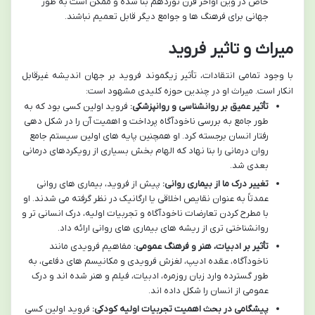
خاص در وین اواخر قرن نوزدهم بنا شده و ممکن است به طور
جهانی برای فرهنگ ها و جوامع دیگر قابل تعمیم نباشند.
میراث و تاثیر فروید
با وجود تمامی انتقادات، تأثیر زیگموند فروید بر جهان اندیشه غیرقابل
انکار است. میراث او در چندین حوزه کلیدی مشهود است:
تأثیر عمیق بر روانشناسی و روانپزشکی:
فروید اولین کسی بود که به
طور جامع به بررسی ناخودآگاه پرداخت و اهمیت آن را در شکل دهی
رفتار انسان برجسته کرد. او همچنین پایه های اولین سیستم جامع
روان درمانی را بنا نهاد که الهام بخش بسیاری از رویکردهای درمانی
بعدی شد.
تغییر درک ما از بیماری روانی:
پیش از فروید، بیماری های روانی
عمدتاً به عنوان نقایص اخلاقی یا ارگانیک در نظر گرفته می شدند. او
با مطرح کردن تعارضات ناخودآگاه و تجربیات اولیه، درک انسانی تر و
روانشناختی تری از ریشه های بیماری های روانی ارائه داد.
تأثیر بر ادبیات، هنر و فرهنگ عمومی:
مفاهیم فرویدی مانند
ناخودآگاه، عقده ادیپ، لغزش فرویدی و مکانیسم های دفاعی، به
طور گسترده وارد زبان روزمره، ادبیات، فیلم و هنر شده اند و درک
عمومی از انسان را شکل داده اند.
پیشگامی در بحث اهمیت تجربیات اولیه کودکی:
فروید اولین کسی