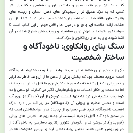
کتاب نه تنها برای متخصصان و دانشجویان روانشناسی، بلکه برای هر
کسی که به درک عمیق تر از پیچیدگی های ذهن انسان و ریشه های
رفتارهایمان علاقه مند است، منبعی ارزشمند محسوب می شود. هدف از این
مقاله، ارائه خلاصه ای جامع و در عین حال قابل فهم از این کتاب است تا
خوانندگان بتوانند با مهم ترین مفاهیم و رویکردهای مطرح شده در آن
آشنا شوند و پایه های روانکاوی را درک کنند.
سنگ بنای روانکاوی: ناخودآگاه و
ساختار شخصیت
یکی از بنیادی ترین مفاهیم در نظریه روانکاوی فروید، مفهوم ناخودآگاه
است. فروید معتقد بود که بخش بزرگی از ذهن ما از آرزوها، خاطرات، غرایز
و تجربیاتی تشکیل شده که به طور مستقیم برای ما قابل دسترس نیستند،
اما به شدت بر افکار، احساسات و رفتارهایمان تأثیر می گذارند. او ذهن را به
کوه یخی تشبیه می کرد که تنها قسمت کوچکی از آن (خودآگاه) روی آب
است و بخش عظیم و پنهان آن (ناخودآگاه) در زیر آب قرار دارد. درک
اهمیت ناخودآگاه، کلید فهم بسیاری از پدیده های روانشناختی است که
در سطح خودآگاه قابل توجیه نیستند، از جمله رویاها، لغزش های زبانی
(فرویدی)، فراموشی ها و الگوهای تکراری رفتاری. دسترسی به ناخودآگاه از
طریق روش هایی مانند تحلیل رویا، تداعی آزاد و بررسی مقاومت ها در