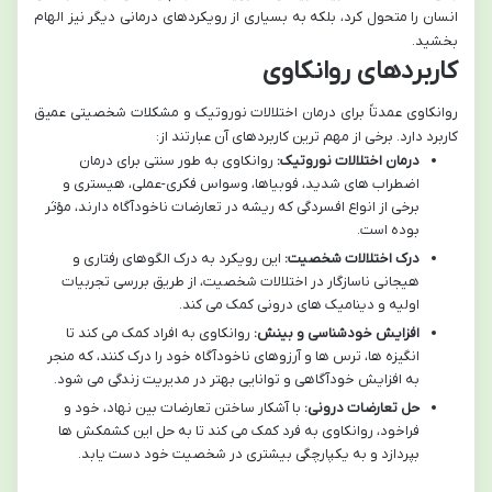
انسان را متحول کرد، بلکه به بسیاری از رویکردهای درمانی دیگر نیز الهام
بخشید.
کاربردهای روانکاوی
روانکاوی عمدتاً برای درمان اختلالات نوروتیک و مشکلات شخصیتی عمیق
کاربرد دارد. برخی از مهم ترین کاربردهای آن عبارتند از:
درمان اختلالات نوروتیک:
روانکاوی به طور سنتی برای درمان
اضطراب های شدید، فوبیاها، وسواس فکری-عملی، هیستری و
برخی از انواع افسردگی که ریشه در تعارضات ناخودآگاه دارند، مؤثر
بوده است.
درک اختلالات شخصیت:
این رویکرد به درک الگوهای رفتاری و
هیجانی ناسازگار در اختلالات شخصیت، از طریق بررسی تجربیات
اولیه و دینامیک های درونی کمک می کند.
افزایش خودشناسی و بینش:
روانکاوی به افراد کمک می کند تا
انگیزه ها، ترس ها و آرزوهای ناخودآگاه خود را درک کنند، که منجر
به افزایش خودآگاهی و توانایی بهتر در مدیریت زندگی می شود.
حل تعارضات درونی:
با آشکار ساختن تعارضات بین نهاد، خود و
فراخود، روانکاوی به فرد کمک می کند تا به حل این کشمکش ها
بپردازد و به یکپارچگی بیشتری در شخصیت خود دست یابد.