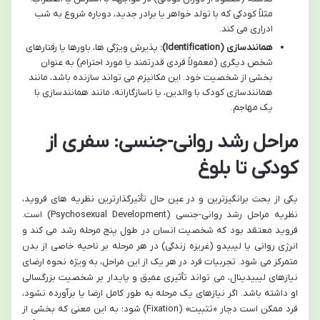
مثلاً کودکی که با تولد خواهر یا برادر جدید، دوباره شروع به شب
ادراری می کند.
همانندسازی (Identification):
پذیرش ویژگی ها، باورها یا رفتارهای
شخص دیگری (معمولاً فردی قدرتمند یا مورد احترام) به عنوان
بخشی از شخصیت خود. این مکانیزم می تواند سازنده باشد، مانند
همانندسازی کودک با والدین، یا ناسازگارانه، مانند همانندسازی با
یک مهاجم.
مراحل رشد روانی-جنسی: سفری از
کودکی تا بلوغ
یکی از بحث برانگیزترین و در عین حال تأثیرگذارترین نظریه های فروید،
نظریه مراحل رشد روانی-جنسی (Psychosexual Development) است.
فروید معتقد بود که شخصیت انسان در طول پنج مرحله رشد می کند و
انرژی روانی یا لیبیدو (غریزه زندگی) در هر مرحله بر ناحیه خاصی از بدن
متمرکز می شود. تجربیات فرد در هر یک از این مراحل، به ویژه نحوه ارضای
نیازهای لیبیدینال، می تواند تأثیری عمیق و پایدار بر شخصیت بزرگسالی
او داشته باشد. اگر نیازهای یک مرحله به طور کامل ارضا یا برآورده نشود،
فرد ممکن است دچار «تثبیت» (Fixation) شود؛ به این معنی که بخشی از