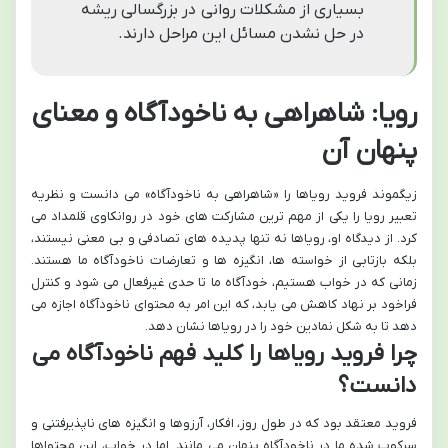
بسیاری از مشکلات روانی در بزرگسالی ریشه
در حل نشدن مسائل این مراحل دارند.
رویا: شاهراهی به ناخودآگاه و معنای
پنهان آن
زیگموند فروید رویاها را «شاهراهی به ناخودآگاه» می دانست و نظریه
تعبیر رویا را یکی از مهم ترین مشارکت های خود در روانکاوی قلمداد می
کرد. از دیدگاه او، رویاها نه تنها پدیده های تصادفی و بی معنی نیستند،
بلکه بازتابی از خواسته ها، انگیزه ها و تعارضات ناخودآگاه ما هستند.
زمانی که در خواب هستیم، خودآگاه ما تا حدی غیرفعال می شود و کنترل
فراخود بر نهاد کاهش می یابد، که این امر به محتوای ناخودآگاه اجازه می
دهد تا به شکل نمادین خود را در رویاها نشان دهد.
چرا فروید رویاها را کلید فهم ناخودآگاه می
دانست؟
فروید معتقد بود که در طول روز، افکار، آرزوها و انگیزه های ناپذیرفتنی و
سرکوب شده ما در ناخودآگاه پنهان می مانند. اما در خواب، این محتواها