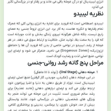
انرژی لیبیدینال او در آن مرحله باقی می ماند و بر رفتار او در بزرگسالی تأثیر
می گذارد.
نظریه لیبیدو
لیبیدو، اصطلاحی است که فروید برای اشاره به انرژی روانی کلی که محرک
تمام رفتارها و انگیزه هاست، به کار برد. این انرژی لزوماً جنسی به معنای
رایج نیست، بلکه شامل هرگونه نیروی زندگی بخش و لذت جویانه است
که فرد را به سمت بقا، تولید مثل، خلاقیت و ارتباط سوق می دهد. در هر
مرحله از رشد، لیبیدو در نواحی خاصی از بدن که فروید آن ها را «مناطق
ارژوژنیک» (Erogenous Zones) می نامید، متمرکز می شود و ارضای این
نواحی، منبع اصلی لذت و رضایت کودک است.
مراحل پنج گانه رشد روانی-جنسی
مرحله دهانی (Oral Stage):
(تولد تا ۱۸ ماهگی)
در این مرحله، دهان (مکیدن، جویدن، گاز گرفتن) منبع اصلی ارضای
لیبیدینال است. نوزاد از طریق دهان به دنیا و اشیا پیرامون خود
ارتباط برقرار می کند و ارضای نیازهای دهانی (مانند تغذیه) برای
رشد سالم ضروری است. تثبیت در این مرحله می تواند منجر به
ویژگی های شخصیتی دهانی در بزرگسالی شود، مانند وابستگی
بیش از حد، خوش باوری، یا برعکس، بدبینی و پرخاشگری کلامی.
رفتارهایی مانند سیگار کشیدن، جویدن ناخن یا پرخوری نیز می