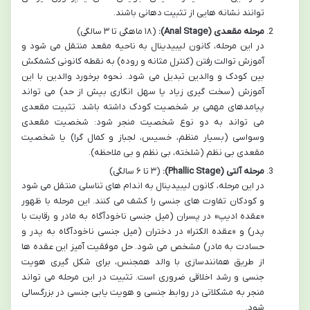
توانند نشانه هایی از تثبیت دهانی باشند.
مرحله مقعدی (Anal Stage):
(۱۸ ماهگی تا ۳ سالگی)
در این مرحله، کانون لیبیدینال به ناحیه مقعد منتقل می شود و
آموزش توالت رفتن (کنترل مثانه و روده) به نقطه کانونی کشمکش
بین کودک و والدین تبدیل می شود. نحوه برخورد والدین با این
آموزش (سخت گیری زیاد یا سهل انگاری بیش از حد) می تواند
پیامدهای مهمی بر شخصیت کودک داشته باشد. تثبیت مقعدی
می تواند به دو نوع شخصیت منجر شود: شخصیت مقعدی
وسواسی (بسیار منظم، خسیس، لجباز و کمال گرا) یا شخصیت
مقعدی بی نظم (شلخته، بی نظم و بی ملاحظه).
مرحله آلتی (Phallic Stage):
(۳ تا ۶ سالگی)
در این مرحله، کانون لیبیدینال به اندام های تناسلی منتقل می شود
و کودکان تفاوت های جنسی را کشف می کنند. این مرحله با ظهور
«عقده ادیپ» در پسران (میل جنسی ناخودآگاه به مادر و رقابت با
پدر) و «عقده الکترا» در دختران (میل جنسی ناخودآگاه به پدر و
حسادت به مادر) مشخص می شود. حل موفقیت آمیز این عقده ها
از طریق همانندسازی با والد همجنس، برای شکل گیری هویت
جنسی و رشد اخلاقی ضروری است. تثبیت در این مرحله می تواند
منجر به مشکلاتی در روابط جنسی و هویت یابی جنسی در بزرگسالی
شود.