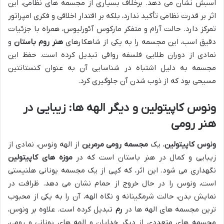
اسبش نشان می دهد. برخلاف بسیاری از مجسمه های نظامی، این
اثر بر قدرت نظامی تأکید ندارد، بلکه بر اقتدار اخلاقی و فکری امپراتور
تمرکز دارد. حالت آرام و متفکر مارکوس آئورلیوس، همراه با جزئیات
دقیق اسب، این مجسمه را به یکی از شاهکارهای
هنر روم باستان
و
نمادی از دوران طلایی فلسفه رواقی تبدیل کرده است. حفظ این
مجسمه به دلیل اشتباه در شناسایی آن به عنوان کنستانتین
مسیحی بود که از ذوب شدن آن جلوگیری کرد.
ونوس کاپیتولین و دیگر الهه ها: زیبایی در
هنر رومی
ونوس کاپیتولین
، یک
مجسمه رومی
مرمرین
از الهه ونوس، نمادی از
زیبایی و کمال در هنر باستان است که در
موزه های کاپیتولین
نگهداری می شود. این اثر، که کپی از یک مجسمه یونانی هلنیستی
است، ونوس را در حال خروج از حمام نشان می دهد. ظرافت در
نمایش بدن، حالت شرمگینانه و نگاه الهه، آن را به یکی از محبوب
ترین مجسمه های الهه ها در
رم
تبدیل کرده است. علاوه بر ونوس،
مجسمه های متعددی از دیگر خدایان و الهه های یونانی و رومی،