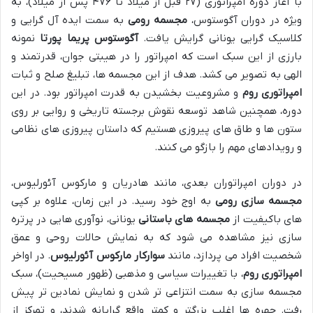
با آغاز دوره امپراتوری (۲۷ قبل از میلاد تا ۴۷۶ پس از میلاد)، به
ویژه در دوران آگوستوس،
مجسمه رومی
به سمت ایده آل گرایی و
کلاسیک گرایی یونانی گرایش یافت.
آگوستوس پریما پورتا
نمونه
بارزی از این سبک است که امپراتور را در هیبتی جوان، قدرتمند و
الهی به تصویر می کشد. هدف از این مجسمه ها، تبلیغ صلح و ثبات
امپراتوری روم
و مشروعیت بخشیدن به قدرت امپراتور بود. در این
دوره، همچنین شاهد توسعه نقوش برجسته تاریخی و روایی بر روی
ستون ها و طاق های پیروزی هستیم که داستان پیروزی های نظامی
و رویدادهای مهم را بازگو می کنند.
در دوران امپراتوران بعدی، مانند هادریان و مارکوس آئورلیوس،
مجسمه سازی رومی
به اوج خود رسید. در این زمان، علاوه بر کپی
های باکیفیت از
مجسمه های باستانی
یونانی، نوآوری هایی در پرتره
سازی نیز مشاهده می شود که به نمایش حالات روحی و عمق
شخصیت افراد می پردازد، مانند
سوارکار مارکوس آئورلیوس
. در اواخر
امپراتوری روم
، با تغییرات سیاسی و مذهبی (ظهور مسیحیت)، سبک
مجسمه سازی به سمت انتزاعی تر شدن و نمایش نمادین تر پیش
رفت. چهره ها اغلب بزرگتر و کمتر واقع گرایانه شدند، و تمرکز از