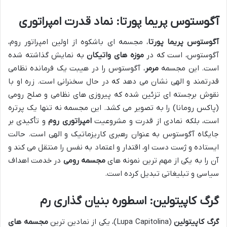
آگوستوس پریما پورتا: نماد قدرت امپراتوری
آگوستوس پریما پورتا
، مجسمه ای باشکوه از اولین امپراتور روم،
آگوستوس، است که در
موزه های واتیکان
به نمایش گذاشته شده
است. این مجسمه
مرمر
، آگوستوس را در هیبت یک فرمانده نظامی
قدرتمند و الهی نشان می دهد که در حال سخنرانی است. زره او با
نقوش برجسته ای تزئین شده که پیروزی های نظامی و صلح رومی
(پاکس رومانا) را به تصویر می کشد. این مجسمه نه تنها یک پرتره
است، بلکه نمادی از قدرت و مشروعیت
امپراتوری روم
و تأکیدی بر
جایگاه آگوستوس به عنوان رهبری کاریزماتیک و الهی است. حالت
ایستاده و ژست دست او، اقتدار و اعتماد به نفس را منتقل می کند و
آن را به یکی از مهم ترین نمونه های
مجسمه رومی
در خدمت اهداف
سیاسی و تبلیغاتی تبدیل کرده است.
گرگ کاپیتولین: اسطوره بنیان گذاری رم
گرگ کاپیتولین
(Lupa Capitolina)، یکی از نمادین ترین
مجسمه های