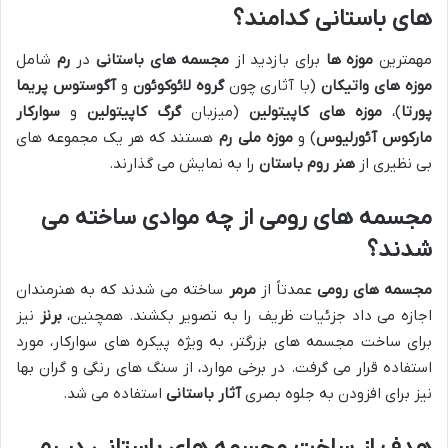
های باستانی کدامند؟
مهمترین
موزه ها
برای بازدید از
مجسمه های باستانی
در
رم
شامل
موزه های واتیکان
(با آثاری چون
گروه لائوکوئون
و
آگوستوس پریما
پورتا
)،
موزه های کاپیتولین
(میزبان
گرگ کاپیتولین
و
سوارکار
مارکوس آئورلیوس
) و
موزه ملی رم
هستند که هر یک مجموعه های
بی نظیری از
هنر روم باستان
را به نمایش می گذارند.
مجسمه های رومی از چه موادی ساخته می
شدند؟
مجسمه های رومی
عمدتاً از
مرمر
ساخته می شدند که به هنرمندان
اجازه می داد جزئیات ظریف را به تصویر بکشند. همچنین،
برنز
نیز
برای ساخت مجسمه های بزرگتر، به ویژه پیکره های سوارکار، مورد
استفاده قرار می گرفت. در برخی موارد، از سنگ های رنگی و گران بها
نیز برای افزودن به جلوه بصری
آثار باستانی
استفاده می شد.