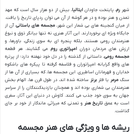
شهر
رم
، پایتخت جاودان
ایتالیا
، بیش از دو هزار سال است که مهد
تمدن و هنر بوده و در هر گوشه از آن می توان ردپای تاریخ را یافت.
از میان گنجینه های بی شمار این شهر،
مجسمه های باستانی
آن از
جایگاه ویژه ای برخوردارند. این آثار هنری، نه تنها بیانگر ذوق و نبوغ
هنرمندان رومی هستند، بلکه پنجره ای به سوی زندگی، باورها، و
ارزش های مردمان دوران
امپراتوری روم
می گشایند. هر قطعه
مجسمه رومی
، داستانی از گذشته را در دل خود نهفته دارد؛ از پرتره
های واقع گرایانه امپراتوران و فلاسفه گرفته تا پیکره های باشکوه
خدایان و قهرمانان اساطیری. این مجسمه ها، که بسیاری از آن ها از
سنگ
مرمر
یا فلز
برنز
ساخته شده اند، در طول قرن ها، الهام بخش
هنرمندان بی شماری بوده اند و همچنان بازدیدکنندگان را از سراسر
جهان به سوی خود جذب می کنند. کاوش در دنیای این آثار، سفری
است به عمق
تاریخ هنر
و تمدنی که میراثی ماندگار از خود بر جای
گذاشت.
ریشه ها و ویژگی های هنر مجسمه