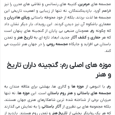
مجسمه های
مرمرین
، کتیبه های رنسانس و نقاشی های مدرن را نیز
فراهم آورد. بازدیدکنندگان، نه تنها از زیبایی و اهمیت تاریخی این
مجسمه ها لذت بردند، بلکه از خود محوطه باستانی
ویلای هادریان
و
معماری باشکوه آن نیز دیدن کردند. این رویداد، بار دیگر نشان داد
که چگونه
رم
، همچنان منبعی بی پایان از گنجینه های پنهان است
که هر
حفاری
و
کشف آثار
جدید، ابعاد تازه ای به
تاریخ هنر
و تمدن
باستان می افزاید و جایگاه
مجسمه رومی
را در جهان هنر تثبیت می
کند.
موزه های اصلی رم: گنجینه داران تاریخ
و هنر
رم
، با انبوهی از
موزه ها
و گالری ها، بهشتی برای علاقه مندان به
مجسمه های باستانی
و
هنر روم باستان
است. این
موزه ها
، نه تنها
میزبان برخی از شناخته شده ترین شاهکارهای هنری جهان هستند،
بلکه مجموعه های بی نظیری از
آثار باستانی
را به نمایش می گذارند
که هر یک روایتگر بخشی از
تاریخ هنر
و تمدن روم هستند. بازدید از