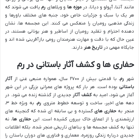
مانند آتنا، آپولو و دیانا، در
موزه ها
و ویلاهای
رم
یافت می شوند که
هر یک با سبک و جزئیات خاص خود، جنبه های مختلف باورها و
زندگی مذهبی رومیان را منعکس می کنند. این مجسمه ها، نشان
دهنده احترام و تقلید رومیان از اساطیر و هنر یونانی هستند، در
عین حال که با دقت و مهارت هنرمندان رومی بازآفرینی شده اند و
جایگاه مهمی در
تاریخ هنر
دارند.
حفاری ها و کشف آثار باستانی در رم
شهر
رم
، با قدمتی بیش از ۲۷۰۰ سال، همواره منبعی غنی از
آثار
باستانی
بوده است. هر بار که پروژه های عمرانی بزرگی در این شهر
آغاز می شود، امید به
کشف آثار
جدیدی از گذشته زنده می شود. در
دهه های اخیر، ساخت و توسعه خطوط متروی
رم
، به ویژه خط ۳،
منجر به
حفاری های
گسترده و بی سابقه ای شده که گنجینه های
ارزشمندی را از اعماق خاک بیرون کشیده است. این
حفاری ها
، نه
تنها به کشف مجسمه ها و بناهای تاریخی منجر شده، بلکه اطلاعات
جدیدی درباره زندگی روزمره، معماری و فناوری های دوران باستان را