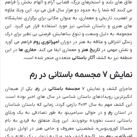
طاق های بلند و استخرهای بزرگ، فضایی آرام و الهام بخش را فراهم
می کنند که شما را به حدود دو هزار سال قبل می برد. این ویلا، علاوه
بر اهمیت تاریخی و معماری، به عنوان مکانی برای برگزاری نمایشگاه
های هنری و باستان شناسی نیز مورد استفاده قرار می گیرد. این
مجموعه، به دلیل وسعت و تنوع بناهایش، فرصتی بی نظیر برای درک
زندگی اشرافی و علاقه به هنر در دوران
امپراتوری روم
فراهم می آورد
و نقش مهمی در
تاریخ هنر
و معماری ایفا می کند.
حفاری ها
در این
منطقه نیز به کشف
آثار باستانی
متعددی منجر شده است.
نمایش ۷ مجسمه باستانی در رم
ماجرای کشف و نمایش ۷
مجسمه باستانی
در
رم
، یکی از هیجان
انگیزترین رویدادهای باستان شناسی در سال های اخیر بوده است.
این کشف مهم به سال ۲۰۱۳ بازمی گردد، زمانی که باستان شناسان
در استان
رم
و در حوالی سیامپینو، به طور تصادفی به یک ویلای
باستانی دست نخورده برخوردند. این ویلا، متعلق به فردی به نام
«مسالا کوروینوس»، شخصیتی معروف و حامی هنر در اوایل دوران
امپراتوری روم
بود. اگرچه کشف خود ویلا به تنهایی یک یافته بزرگ