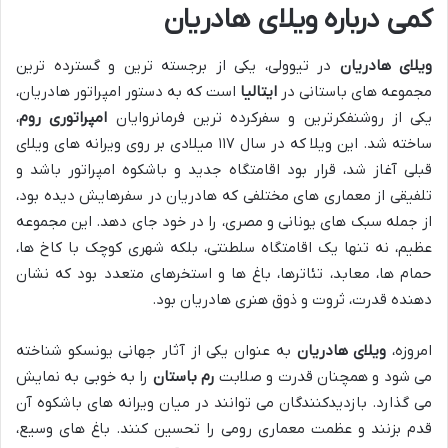
کمی درباره ویلای هادریان
ویلای هادریان
در تیوولی، یکی از برجسته ترین و گسترده ترین
مجموعه های باستانی در
ایتالیا
است که به دستور امپراتور هادریان،
یکی از روشنفکرترین و سفرکرده ترین فرمانروایان
امپراتوری روم
،
ساخته شد. این ویلا که در سال ۱۱۷ میلادی بر روی ویرانه های ویلای
قبلی آغاز شد، قرار بود اقامتگاه جدید و باشکوه امپراتور باشد و
تلفیقی از معماری های مختلفی که هادریان در سفرهایش دیده بود،
از جمله سبک های یونانی و مصری، را در خود جای دهد. این مجموعه
عظیم، نه تنها یک اقامتگاه سلطنتی، بلکه شهری کوچک با کاخ ها،
حمام ها، معابد، تئاترها، باغ ها و استخرهای متعدد بود که نشان
دهنده قدرت، ثروت و ذوق هنری هادریان بود.
امروزه،
ویلای هادریان
به عنوان یکی از آثار جهانی یونسکو شناخته
می شود و همچنان قدرت و صلابت
رم باستان
را به خوبی به نمایش
می گذارد. بازدیدکنندگان می توانند در میان ویرانه های باشکوه آن
قدم بزنند و عظمت معماری رومی را تحسین کنند. باغ های وسیع،