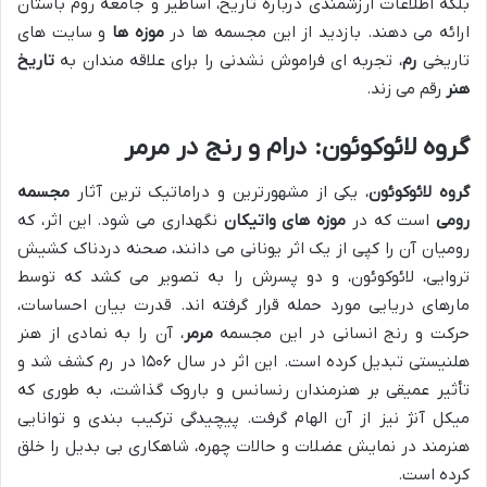
بلکه اطلاعات ارزشمندی درباره تاریخ، اساطیر و جامعه روم باستان
ارائه می دهند. بازدید از این مجسمه ها در
موزه ها
و سایت های
تاریخی
رم
، تجربه ای فراموش نشدنی را برای علاقه مندان به
تاریخ
هنر
رقم می زند.
گروه لائوکوئون: درام و رنج در مرمر
گروه لائوکوئون
، یکی از مشهورترین و دراماتیک ترین آثار
مجسمه
رومی
است که در
موزه های واتیکان
نگهداری می شود. این اثر، که
رومیان آن را کپی از یک اثر یونانی می دانند، صحنه دردناک کشیش
تروایی، لائوکوئون، و دو پسرش را به تصویر می کشد که توسط
مارهای دریایی مورد حمله قرار گرفته اند. قدرت بیان احساسات،
حرکت و رنج انسانی در این مجسمه
مرمر
، آن را به نمادی از هنر
هلنیستی تبدیل کرده است. این اثر در سال ۱۵۰۶ در رم کشف شد و
تأثیر عمیقی بر هنرمندان رنسانس و باروک گذاشت، به طوری که
میکل آنژ نیز از آن الهام گرفت. پیچیدگی ترکیب بندی و توانایی
هنرمند در نمایش عضلات و حالات چهره، شاهکاری بی بدیل را خلق
کرده است.