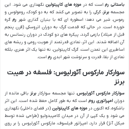
باستانی
رم
است که در
موزه های کاپیتولین
نگهداری می شود. این
مجسمه
برنز
، گرگی را به تصویر می کشد که به دو کودک، رومولوس و
رموس، شیر می دهد؛ اسطوره ای که با بنیان گذاری شهر
رم
گره
خورده است. در حالی که قدمت گرگ به دوران اتروسکی (قرن پنجم
قبل از میلاد) بازمی گردد، پیکره های دو کودک در دوران رنسانس به
آن اضافه شدند. این اثر، نمادی قدرتمند از هویت رومی و ریشه های
اساطیری این تمدن است. گرگ کاپیتولین، نه تنها یک اثر هنری، بلکه
نمادی از بقا، قدرت و سرنوشت شهر ابدی
رم
است.
سوارکار مارکوس آئورلیوس: فلسفه در هیبت
برنز
سوارکار مارکوس آئورلیوس
، تنها مجسمه سوارکار
برنز
باقی مانده از
دوران
امپراتوری روم
است که به طور کامل حفظ شده است. این اثر
باشکوه، که اکنون در
موزه های کاپیتولین
(در فضای داخلی) نگهداری
می شود و یک کپی از آن در میدان کامپیدولیو (طراحی شده توسط
میکل آنژ) قرار دارد، امپراتور فیلسوف، مارکوس آئورلیوس را بر روی