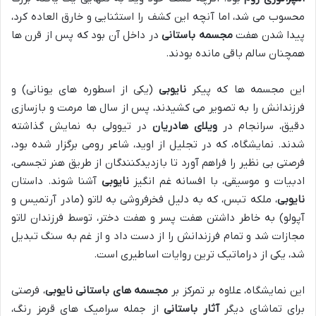
محسوب می شد، اما آنچه این کشف را استثنایی و خارق العاده کرد،
پیدا شدن هفت
مجسمه باستانی
در داخل آن بود که پس از قرن ها
همچنان سالم باقی مانده بودند.
این مجسمه ها که پیکر
نایوبی
(یکی از اسطوره های یونانی) و
فرزندانش را به تصویر می کشیدند، پس از سال ها مرمت و بازسازی
دقیق، سرانجام در
ویلای هادریان
در تیوولی به نمایش گذاشته
شدند. نمایشگاه، که در تجلیل از اوید، شاعر رومی برگزار شده بود،
فرصتی بی نظیر را فراهم آورد تا بازدیدکنندگان از طریق هنر تجسمی،
ادبیات و موسیقی، با افسانه غم انگیز
نایوبی
آشنا شوند. داستان
نایوبی
، ملکه تبس، که به دلیل فخرفروشی به لاتو (مادر آرتمیس و
آپولو) به خاطر داشتن هفت پسر و هفت دختر، توسط فرزندان لاتو
مجازات شد و تمام فرزندانش را از دست داد و از غم به سنگ تبدیل
شد، یکی از دراماتیک ترین روایات اساطیری است.
این نمایشگاه، علاوه بر تمرکز بر
مجسمه های باستانی
نایوبی
، فرصتی
برای تماشای دیگر
آثار باستانی
از جمله سرامیک های قرمز رنگ،