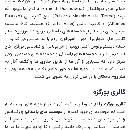
جنبه های خاصی از
آثار باستانی
رم
تمرکز دارند. این
موزه ها
شامل
حمام های دیوکلتیان (Terme di Diocleziano)، کاخ ماسیمو آلله
ترمه (Palazzo Massimo alle Terme)، کاخ آلتیمپس (Palazzo
Altemps) و کریپتا بالبی (Crypta Balbi) هستند. کاخ ماسیمو
مجموعه ای بی نظیر از
مجسمه های باستانی
، پرتره ها، موزاییک ها و
نقاشی های دیواری از دوران
امپراتوری روم
را به نمایش می گذارد، از
جمله دیسکوبولوس (کپی رومی از اثر یونانی) و گلادیاتور بورگزه. کاخ
آلتیمپس نیز بر
مجسمه های باستانی
و مجموعه های خصوصی رومی
تمرکز دارد که بسیاری از آن ها از طریق
حفاری ها
و
کشف آثار
به
دست آمده اند. این
موزه ها
به طور جامع، تکامل
مجسمه رومی
و
هنر روم باستان
را در طول قرون به تصویر می کشند.
گالری بورگزه
گالری بورگزه
، واقع در ویلای بورگزه، یکی دیگر از
موزه های
برجسته
رم
است که مجموعه ای خیره کننده از
مجسمه های باستانی
و رنسانس
را در خود جای داده است. اگرچه این گالری بیشتر به خاطر آثار
هنرمندان رنسانس و باروک مانند برنینی و کاراواجو شهرت دارد، اما