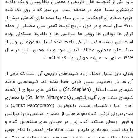
دارد یکی از گنجینه های تاریخی و معماری بلغارستان و یک جاذبه
گردشگری بسیار مهم در منطقه است. این شهر که بر روی یک شبه
جزیره صخره ای کوچک در دریای سیاه بنا شده دارای قدمتی بیش از
۳۰۰۰ سال است و در طول تاریخ توسط تمدن های مختلفی از جمله
تراکی ها یونانی ها رومی ها بیزانسی ها و بلغارها مسکونی بوده
است. این پیشینه غنی تاریخی باعث شده نسبار به موزه ای روباز از
سبک های معماری مختلف تبدیل شود و به همین دلیل در سال
۱۹۸۳ به فهرست میراث جهانی یونسکو اضافه شد.
ویژگی بارز نسبار تعداد زیاد کلیساهای تاریخی آن است که برخی از
آن ها در وضعیت بسیار خوبی حفظ شده اند. کلیساهایی مانند
کلیسای سنت استفان (St. Stephen) با نقاشی های دیواری ارزشمند
کلیسای سنت جان آلیتورگیتوس (St. John Aliturgetos) با معماری
آجری زیبا و کلیسای مسیح پانتوکراتور (Christ Pantocrator) با
نمای بیرونی تزئین شده نمونه هایی از معماری مذهبی دوره بیزانس
و قرون وسطی هستند. قدم زدن در خیابان های سنگفرش شده و
باریک نسبار تجربه ای دلپذیر است. خانه های قدیمی با نمای چوبی
و سنگی بالکن های بیرون زده و سقف های سفالی جلوه ای سنتی و