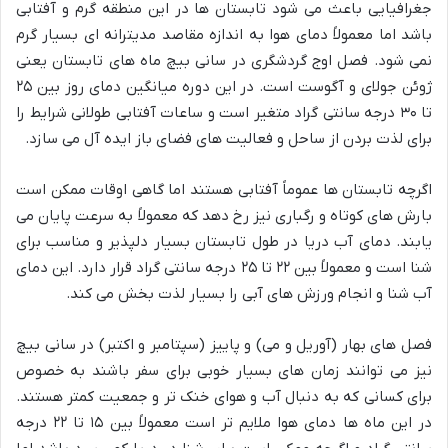
جغرافیایی باعث می شود تابستان ها در این منطقه گرم و آفتابی
باشد اما معمولاً دمای هوا به اندازه مقاصد مدیترانه ای بسیار گرم
نمی شود. فصل اوج گردشگری در سانی بیچ ماه های تابستان یعنی
ژوئن جولای و آگوست است. در این دوره میانگین دمای روز بین ۲۵
تا ۳۰ درجه سانتی گراد متغیر است و ساعات آفتابی طولانی شرایط را
برای لذت بردن از ساحل و فعالیت های فضای باز ایده آل می سازد.
اگرچه تابستان ها عموماً آفتابی هستند اما گاهی اوقات ممکن است
بارش های کوتاه و رگباری نیز رخ دهد که معمولاً به سرعت پایان می
یابند. دمای آب دریا در طول تابستان بسیار دلپذیر و مناسب برای
شنا است و معمولاً بین ۲۲ تا ۲۵ درجه سانتی گراد قرار دارد. این دمای
آب شنا و انجام ورزش های آبی را بسیار لذت بخش می کند.
فصل های بهار (آوریل و می) و پاییز (سپتامبر و اکتبر) در سانی بیچ
نیز می توانند زمان های بسیار خوبی برای سفر باشند به خصوص
برای کسانی که به دنبال آب و هوای خنک تر و جمعیت کمتر هستند.
در این ماه ها دمای هوا ملایم تر است معمولاً بین ۱۵ تا ۲۲ درجه