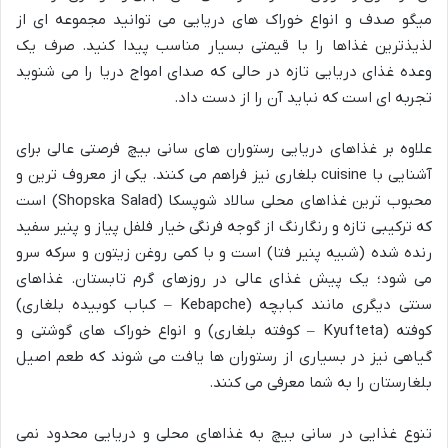
میگو صدف و انواع خوراک های دریایی می توانید مجموعه ای از
لذیذترین غذاها را با قیمتی بسیار مناسب پیدا کنید. صرف یک
وعده غذای دریایی تازه در حالی که صدای امواج دریا را می شنوید
تجربه ای است که نباید آن را از دست داد.
علاوه بر غذاهای دریایی رستوران های سانی بیچ فرصتی عالی برای
آشنایی با cuisine بلغاری نیز فراهم می کنند. یکی از معروف ترین و
محبوب ترین غذاهای محلی سالاد شوپسکا (Shopska Salad) است
که ترکیبی تازه و رنگارنگ از گوجه فرنگی خیار فلفل پیاز و پنیر سفید
رنده شده (شبیه پنیر فتا) است و با کمی روغن زیتون و سرکه سرو
می شود؛ یک پیش غذای عالی در روزهای گرم تابستان. غذاهای
سنتی دیگری مانند کبابچه (Kebapche – کباب کوبیده بلغاری)
کوفته (Kyufteta – کوفته بلغاری) و انواع خوراک های گوشتی و
گیاهی نیز در بسیاری از رستوران ها یافت می شوند که طعم اصیل
بلغارستان را به شما معرفی می کنند.
تنوع غذایی در سانی بیچ به غذاهای محلی و دریایی محدود نمی