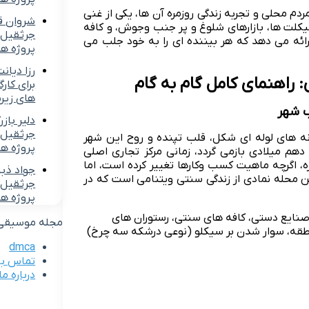
ردم محلی و تجربه زندگی روزمره آن ها، یکی از غنی
شروان ق
کلت ها، بازارهای شلوغ و پر جنب وجوش، و کافه
جرثقیل ب
رائه می دهد که هر بیننده ای را به خود جلب می
پروژه ه
رزا دیان
راهنمای کامل گام به گام
برای کار
های زیر
دلیر بازر
جرثقیل ب
نه های لوله ای شکل، قلب تپنده و روح این شهر
پروژه ه
هم میلادی بازمی گردد، زمانی مرکز تجاری اصلی
 اگرچه ماهیت کسب وکارها تغییر کرده است، اما
جواد ذب
ن محله نمادی از زندگی سنتی ویتنامی است که در
جرثقیل ب
پروژه ه
و صنایع دستی، کافه های سنتی، رستوران های
مجله موسیقی ایر
منطقه، سوار شدن بر سیکلو (نوعی درشکه سه چرخ)
dmca
تماس با 
درباره ما