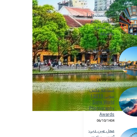
۱۰ مرکز خرید
ارزان استانبول |
راهنمای جامع
برای خریدی
به‌صرفه
29/09/1404
۱۰ محبوب ترین
دیدنی های
سالونیک |
راهنمای جامع
سفر
24/09/1404
مسابقه عکس
سونی 2019 |
Sony World
Photography
Awards
06/10/1404
محل عین دبی: