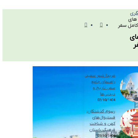
گری
های
منو
تغییر
کامل سفر
ای
ر
پوسته
مریدا شهر سفید:
راهنمای جامع
سفر، تاریخ و
دیدنی‌ها
02/10/1404
رسوم گذشتگان:
فستیوال‌های
کهن و شناخت
فرهنگ باستان
01/10/1404