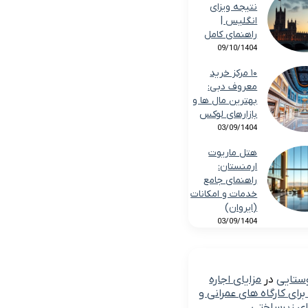
نتیجه ویزای
انگلیس |
راهنمای کامل
09/10/1404
۱۰ مرکز خرید
معروف دبی:
بهترین مال ها و
بازارهای لوکس
03/09/1404
هتل ماریوت
ارمنستان:
راهنمای جامع
خدمات و امکانات
(ایروان)
03/09/1404
وستایی
در
مزایای اجاره
رای کارگاه های عمرانی و
ای زیرساختی