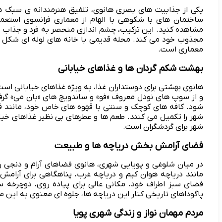
یکی از جذابیت های بصری هانوی، تلفیق هنرمندانه ی سبک ه
ساختمان های با شکوهی با الهام از معماری فرانسوی استعمار
مشاهده کنید. این ترکیب، چشم اندازی منحصر به فرد و جذاب ای
مجذوب خود می کند. محله قدیمی با خانه های لوله ای شکل و 
معماری است.
بهشت شکم گردان ها و غذاهای خیابانی
هانوی بهشتی برای دوستداران غذا، به ویژه غذاهای خیابانی اس
و از سوپ های نودل معروف «فو» و ساندویچ های «بان می» گرفت
شود. کافه های کوچک و سنتی با قهوه های خاص خود، مانند قه
شهر را تکمیل می کنند. طعم ها و عطرهای بی نظیر غذاهای خیاب
شهر برای گردشگران است.
فضای آرامش بخش دریاچه ها و طبیعت
در میان شلوغی و پویایی شهری، هانوی فضاهای آرام و دنجی را
مانند دریاچه هوان کیم و دریاچه غرب، پناهگاهی برای آرامش 
فضای سبز اطراف خود، مکانی عالی برای پیاده روی، دوچرخه
پاگوداهای تاریخی کنار این دریاچه ها، جلوه ای معنوی به این 
مردم مهمان نواز و زندگی شهری پویا