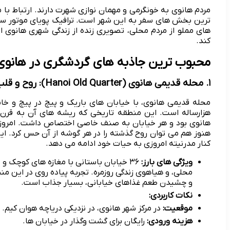
مردم هانوی به خونگرمی و مهمان نوازی شهرت دارند. ارتباط با م
ترین بخش های سفر به این شهر است. ترافیک پویای موتور سی
های مملو از مردم محلی، تصویری زنده از زندگی شهری هانوی ا
کند.
محبوب ترین جاذبه های گردشگری در هانوی: 
۱. محله قدیمی هانوی (Hanoi Old Quarter): روح و قلب شهر
محله قدیمی هانوی، با خیابان های باریک و پیچ در پیچ و خا
هزارساله است. این منطقه تاریخی که ریشه های آن به قرن د
هانوی بود و هر خیابان به صنف خاصی اختصاص داشت. امروزه،
هنوز هم می توان روح گذشته را در هر گوشه از آن حس کرد. ای
کنار مدرنیته امروزی به حیات خود ادامه می دهد.
ویژگی های بارز:
۳۶ خیابان باستانی با مغازه های کوچک 
محلی، و هیاهوی زندگی روزمره. تجربه پیاده روی در این 
و چشیدن طعم غذاهای خیابانی، بسیار جذاب است.
نکات کاربردی:
موقعیت:
در مرکز شهر هانوی، در نزدیکی دریاچه هوان کیم.
هزینه ورودی:
رایگان برای گشت وگذار در خیابان ها.