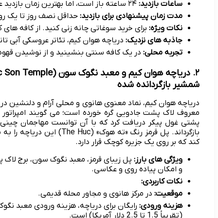
ساعات بازدید:
۲۴ ساعته باز است، اما بهترین زمان بازدید عصر و شب است که بازارها و کافه ها فعال ترند.
مدت زمان پیشنهادی برای بازدید:
حداقل نصف روز تا یک روز
نکات ویژه:
برای خرید سوغاتی چانه زنی کنید. از کافه های 
جاذبه های نزدیک:
دریاچه هوان کیم، تئاتر عروسکی آبی تان
تجربه محلی:
در یک کافه سنتی بنشینید و از نوشیدن قهوه 
شمشیر بازگردانده شده
دریاچه هوان کیم، نماد معنوی هانوی و محلی آرام و دلنشین در
معروف لاک پشت جادویی گره خورده است؛ می گویند امپراتور ل
پشتی غول پیکر دریافت کرد که با آن توانست مهاجمان چی
کند که بر روی یک جزیره کوچک قرار دارد.
ویژگی های بارز:
و امکان پیاده روی و عکاسی.
نکات کاربردی:
موقعیت:
در مرکز هانوی و مجاور محله قدیمی.
هزینه ورودی:
(تقریباً 1.5 تا 2.5 دلار آمریکا) است.