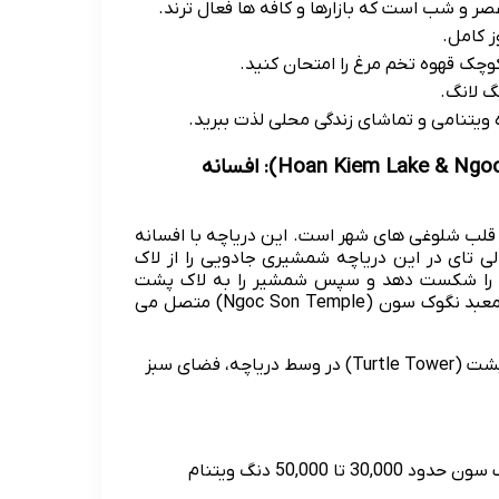
 کامل.
کوچک قهوه تخم مرغ را امتحان کنید.
گ لانگ.
ویتنامی و تماشای زندگی محلی لذت ببرید.
۲. دریاچه هوان کیم و معبد نگوک سون (Hoan Kiem Lake & Ngoc Son Temple): افسانه
 قلب شلوغی های شهر است. این دریاچه با افسانه
ی تای در این دریاچه شمشیری جادویی را از لاک
نی را شکست دهد و سپس شمشیر را به لاک پشت
بازگرداند. پل قرمز رنگ «ته هوک» (The Huc) این دریاچه را به معبد نگوک سون (Ngoc Son Temple) متصل می
پل زیبای قرمز، معبد نگوک سون، برج لاک پشت (Turtle Tower) در وسط دریاچه، فضای سبز
رایگان برای دریاچه، هزینه ورودی معبد نگوک سون حدود 30,000 تا 50,000 دنگ ویتنام