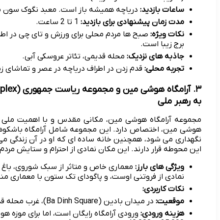
ساعات بازدید:
دریاچه همیشه باز است. معبد نگوک سون معمولاً از 7:00 تا 00
مدت زمان پیشنهادی برای بازدید:
1 تا 2 ساعت.
نکات ویژه:
صبح ها مردم محلی برای ورزش و تای چی در اطر
برج زیبا است.
جاذبه های نزدیک:
محله قدیمی، تئاتر عروسکی آبی.
تجربه محلی:
قدم زدن در اطراف دریاچه در عصر و تماشای ز
به رهبر ملی
مجموعه آرامگاه هوشی مین، مکانی مقدس و با اهمیت ملی در
هوشی مین، اختصاص دارد. این مجموعه شامل آرامگاه باشکو
نگهداری می شود، همچنین خانه ساده ای که او در آن زندگی می
این محوطه قرار دارند. این مکان نمادی از احترام و ستایش مرد
ویژگی های بارز:
معماری خاص و متاثر از سبک شوروی، باغ 
نمادی از فروتنی اوست، و پاگودای تک ستون با معماری م
نکات کاربردی:
موقعیت:
در میدان بادین (Ba Dinh Square)، غرب محله قدیمی.
هزینه ورودی:
ورودی آرامگاه رایگان است، اما برای موزه هو