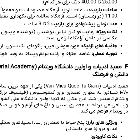
25,000 تا 40,000 دنگ برای هر کدام).
ساعات بازدید:
11:00 (در زمستان) است. آرامگاه سالانه برای نگهداری تعطیل می شود.
مدت زمان پیشنهادی برای بازدید:
2 تا 3 ساعت.
نکات ویژه:
رعایت قوانین لباس پوشیدن (پوشیده و بدون ش
عکاسی در داخل آرامگاه الزامی است.
جاذبه های نزدیک:
موزه هوشی مین، پاگودای تک ستون، ارگ 
تجربه محلی:
شاهد احترام و ارادت مردم ویتنام به رهبر خود
دانش و فرهنگ
معبد ادبیات (Mieu Quoc Tu Giam
ویتنام تاسیس شد. این مکان نه تنها اولین دانشگاه ملی کشور 
ویتنامی می پرداخت. معماری سنتی و باغ های آرام و خوش منظره
در ویتنام فراهم می کند.
ویژگی های بارز:
پنج حیاط با معماری زیبا، استیلاهای سنگی 
اند، و دروازه های باستانی.
نکات کاربردی: