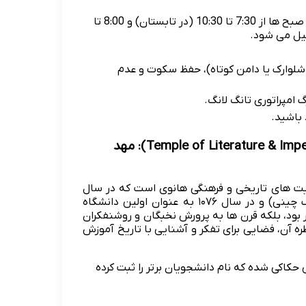
ساعات بازدید آرامگاه محدود است و معمولاً صبح ها از 7:30 تا 10:30 (در تابستان) و 8:00 تا
لوارک یا دامن کوتاه)، حفظ سکوت و عدم
امپراتوری تانگ لانگ.
 باشید.
۴. معبد ادبیات و اولین دانشگاه ویتنام (Temple of Literature & Imperial Academy): مهد
Van ) یکی از مهم ترین سایت های تاریخی و فرهنگی هانوی است که در سال
۱۰۷۰ میلادی به عنوان معبدی برای کنفوسیوس (فیلسوف بزرگ چینی) و در سال ۱۰۷۶ به عنوان اولین دانشگاه
بود، بلکه قرن ها به پرورش نخبگان و روشنفکران
 آن، فضایی برای تفکر و آشنایی با تاریخ آموزش
حکاکی شده که نام دانشجویان برتر را ثبت کرده