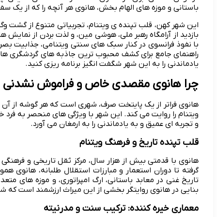
باستانی و موزه های الهام بخش، هانوی هر آنچه را که از یک سف
این شهر کهن، قلب تپنده ی ویتنام، تجربیاتی متنوع از گشت وگذ
بازدید از آرامگاه رهبر ملی، هوشی مین، و لذت بردن از نمایش ه
با نفوذ فرانسوی در کنار سبک های سنتی ویتنامی، جذابیت بص
راهنمای جامع برای کشف محبوب ترین جاذبه های گردشگری هانوی
یادماندنی را به این شهر شگفت انگیز برنامه ریزی کنید.
چرا هانوی مقصدی خاص و فراموش نشدنی 
هانوی فراتر از یک پایتخت صرف، شهری است که هر گوشه از آن د
ویتنام را روایت می کند. این شهر با ویژگی های منحصر به فرد 
و تجربه ای عمیق و به یادماندنی را به ارمغان می آورد.
قلب تپنده تاریخ و فرهنگ ویتنام
هانوی با قدمتی بیش از هزار سال، مرکز ثقل تاریخی و فرهنگ
گرفته تا دوران استعمار و مبارزات استقلال طلبانه، هانوی هم
تاریخ غنی در معابد باستانی، ارگ امپراتوری، و موزه های مت
بنایی در هانوی روایتگر بخشی از این میراث ارزشمند است که شما
معماری خیره کننده: ترکیب سنت و مدرنیته