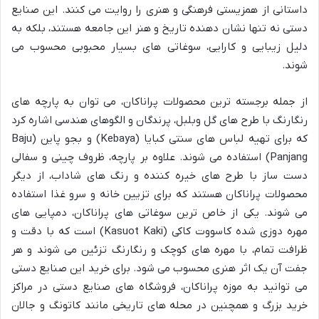
داستانی از همزیستی فرهنگی و هنری را روایت می کنند. این صنایع
دستی نه تنها نشان دهنده تاریخ و هنر این جامعه هستند، بلکه به
دلیل زیبایی و کارایی، سوغاتی های بسیار محبوبی محسوب می
شوند.
از جمله برجسته ترین محصولات پراناکان، می توان به پارچه های
رنگارنگ با طرح های گل وبلبل، پرندگان و الگوهای هندسی اشاره کرد
که برای تهیه لباس های سنتی کبایا (Kebaya) و بجو پاین (Baju
Panjang) استفاده می شوند. علاوه بر پارچه، ظروف چینی و سفالی
دست ساز با طرح های خیره کننده و رنگ های شاداب، از دیگر
محصولات پراناکان هستند که برای تزیین خانه و سرو غذا استفاده
می شوند. یکی از خاص ترین سوغاتی های پراناکان، دمپایی های
مهره دوزی شده کاسووت کاکی (Kasuot Kaki) است که با دقت و
ظرافت تمام، با مهره های کوچک و رنگارنگ تزئین می شوند و هر
جفت آن یک اثر هنری محسوب می شود. برای خرید این صنایع دستی
می توانید به موزه پراناکان، فروشگاه های صنایع دستی در مراکز
خرید بزرگ و همچنین در محله های تاریخی مانند کاتونگ و جالان