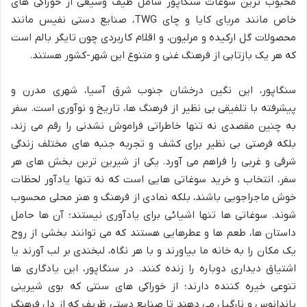
محبوب ترین سوغات سنگاپور شامل طیف وسیعی از خوراکی های
خاص مانند مربای کایا و چای TWG، صنایع دستی نفیس مانند
محصولات گل ارکیده و مرلیون، و اقلام کاربردی چون تایگر بالم است
که هر یک بازتابی از فرهنگ غنی و متنوع این شهر-کشور هستند.
سنگاپور، این نگین درخشان جنوب شرق آسیا، شهری مدرن و
پیشرفته با تلفیقی بی نظیر از فرهنگ ها، تاریخ و نوآوری است. سفر
به چنین مقصدی نه تنها خاطراتی فراموش نشدنی را رقم می زند،
بلکه فرصتی بی نظیر برای کشف و تجربه جنبه های مختلف زندگی
شرقی و غربی را فراهم می آورد. یکی از شیرین ترین بخش های هر
سفر، انتخاب و خرید سوغاتی هایی است که نه تنها یادآور لحظات
خوش ماجراجویی باشند، بلکه نمادی از فرهنگ و هنر محلی محسوب
شوند. سوغاتی ها تنها اشیائی برای یادآوری نیستند؛ آن ها حامل
داستان ها، طعم ها و عطرهایی هستند که می توانند بخشی از روح
یک مکان را به خانه ما بیاورند و با هر نگاه، لبخندی بر لب آورند یا
اشتیاق دیداری دوباره را زنده کنند. در سنگاپور، این یادگاری ها
تنوعی خیره کننده دارند؛ از خوراکی های سنتی که بوی شیرینی
پاندانوس و نارگیل می دهند تا صنایع دستی ظریف که از دل فرهنگ