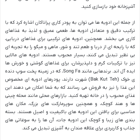
آشپزخانه خود بازسازی کنید.
از جمله این ادویه ها می توان به پودر کاری پراناکان اشاره کرد که با
ترکیب دقیق و متعادل ادویه ها، طعمی عمیق و لذیذ به غذاهای
کاری می بخشد. همچنین، ادویه های ترکیبی برای غذاهای دریایی،
که با رایحه ای از دریا و طعم تند و شور، ماهی و میگو را به تجربه ای
بی نظیر تبدیل می کنند، بسیار محبوب هستند. ادویه های مالایی
نیز با ترکیبات گرم و دلپذیرشان، برای غذاهای گوشتی و خورش ها
ایده آل اند. برندهایی مانند Song Fa، که در زمینه پخت سوپ دنده
ی خوک (Bak Kut Teh) شهرت دارند، پودرهای ادویه ای مخصوص
این غذا را نیز به فروش می رسانند که به شما امکان می دهند این
غذای محبوب را در خانه تهیه کنید. بازارهای محلی مانند محله چینی
ها و هند کوچک، و همچنین سوپرمارکت های بزرگ، مکان های
مناسبی برای یافتن این ادویه های باکیفیت و اصیل هستند. بسته
بندی های زیبا و کوچک این ادویه جات، آن ها را به سوغاتی های
جذاب و کاربردی برای علاقه مندان به آشپزی تبدیل می کند.