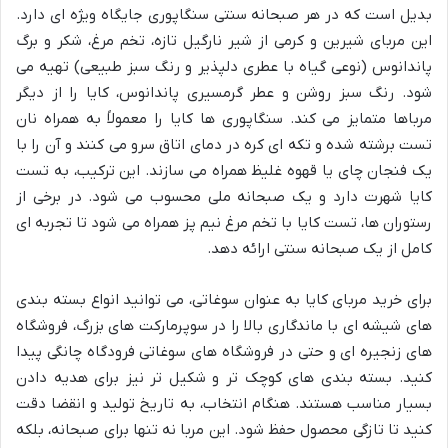
بدیل است که در هر صبحانه سنتی سنگاپوری جایگاه ویژه ای دارد.
این مربای شیرین و کرمی از شیر نارگیل تازه، تخم مرغ، شکر و برگ
پاندانوس (نوعی گیاه با عطری دلپذیر و رنگ سبز طبیعی) تهیه می
شود. رنگ سبز روشن و عطر گرمسیری پاندانوس، کایا را از دیگر
مرباها متمایز می کند. سنگاپوری ها کایا را معمولاً به همراه نان
تست برشته شده و تکه ای کره در دمای اتاق سرو می کنند و آن را با
یک فنجان چای یا قهوه غلیظ همراه می سازند. این ترکیب، به تست
کایا شهرت دارد و یک صبحانه ملی محسوب می شود. در برخی از
رستوران ها، تست کایا با تخم مرغ نیم پز همراه می شود تا تجربه ای
کامل از یک صبحانه سنتی ارائه دهد.
برای خرید مربای کایا به عنوان سوغاتی، می توانید انواع بسته بندی
های شیشه ای با ماندگاری بالا را در سوپرمارکت های بزرگ، فروشگاه
های زنجیره ای و حتی در فروشگاه های سوغاتی فرودگاه چانگی پیدا
کنید. بسته بندی های کوچک تر و شکیل تر نیز برای هدیه دادن
بسیار مناسب هستند. هنگام انتخاب، به تاریخ تولید و انقضا دقت
کنید تا تازگی محصول حفظ شود. این مربا نه تنها برای صبحانه، بلکه