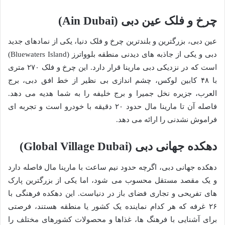
چرخ و فلک عین دبی (Ain Dubai)
عین دبی، بزرگترین و بلندترین چرخ و فلک دنیا، یکی از نمادهای جدید
دبی و یکی از جاذبه های دیدنی منطقه بلوواترز (Bluewaters Island)
است که در نزدیکی دبی مارینا قرار دارد. این چرخ و فلک ۲۷۰ متری
با ۴۸ کابین لوکس، چشم اندازی بی نظیر از خط افق دبی، برج
العرب، جزیره نخل جمیرا و برج خلیفه را به شما هدیه می دهد.
فاصله آن تا مارینا مال حدود ۲۰ دقیقه با خودرو است و تجربه ای
فراموش نشدنی را ارائه می دهد.
دهکده جهانی دبی (Global Village Dubai)
دهکده جهانی دبی، اگرچه حدود نیم ساعت با مارینا مال فاصله دارد
و یک مقصد مستقل محسوب می شود، اما یکی از بزرگترین پارک
های تفریحی و تجاری فضای باز در دنیاست. این دهکده فرهنگی با
۲۶ غرفه که هر کدام نماینده یک کشور یا منطقه هستند، فرصتی
برای آشنایی با فرهنگ ها، غذاها و محصولات کشورهای مختلف را