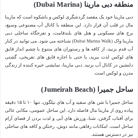
منطقه دبی مارینا (Dubai Marina)
دبی مارینا خود یک مقصد گردشگری لوکس و باشکوه است که مارینا
مال در قلب آن قرار دارد. این منطقه با کانال آب مصنوعی وسیع،
برج های مسکونی و هتل های بلندقامت، و تفرجگاه ساحلی دبی
مارینا واک (Dubai Marina Walk) شناخته می شود. می توانید در کنار
آب قدم بزنید، از کافه ها و رستوران های متنوع با چشم انداز قایق
های لوکس لذت ببرید، یا حتی با اجاره قایق های تفریحی، گشتی
دلنشین در کانال آب بزنید. دبی مارینا، نمایشی خیره کننده از زندگی
مدرن و لوکس است.
ساحل جمیرا (Jumeirah Beach)
ساحل جمیرا با شن های سفید و آب های نیلگون، تنها ۱۰ تا ۱۵ دقیقه
پیاده روی از مارینا مال فاصله دارد. این ساحل عمومی، مکانی عالی
برای آفتاب گرفتن، شنا، ورزش های آبی و لذت بردن از فضای آرام
ساحل است. امکانات رفاهی مانند دوش، رختکن و کافه های ساحلی
نیز در دسترس هستند.